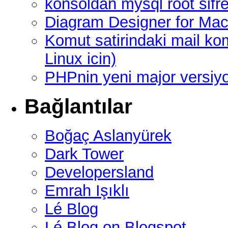
konsoldan mysql root sifre
Diagram Designer for Mac
Komut satirindaki mail ko
Linux icin)
PHPnin yeni major versi
Bağlantılar
Boğaç Aslanyürek
Dark Tower
Developersland
Emrah Işıklı
Lé Blog
Lé Blog on Blogspot