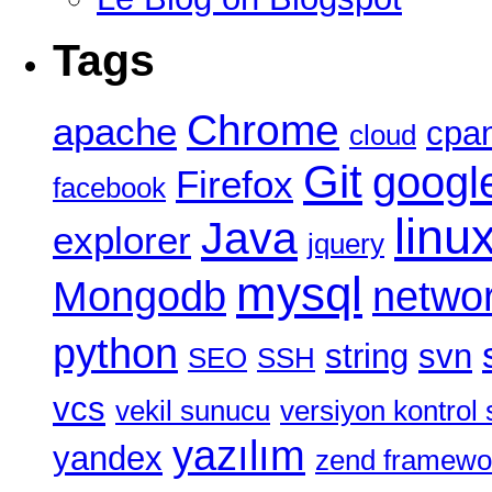
Tags
Chrome
apache
cpa
cloud
Git
googl
Firefox
facebook
linu
Java
explorer
jquery
mysql
Mongodb
netwo
python
string
svn
SEO
SSH
vcs
vekil sunucu
versiyon kontrol 
yazılım
yandex
zend framewo