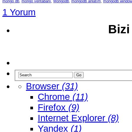
mongo db
,
mongo veritabanı
,
Mongodb
,
mongodb anlatım
,
mongodb window
1 Yorum
Bizi
Browser
(31)
Chrome
(11)
Firefox
(9)
Internet Explorer
(8)
Yandex
(1)