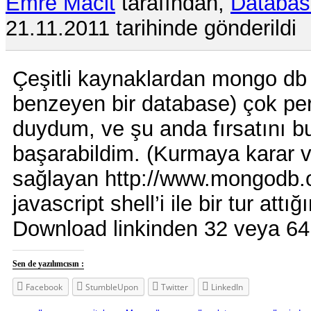
Emre Macit
tarafından,
Databas
21.11.2011 tarihinde gönderildi
Çeşitli kaynaklardan mongo db 
benzeyen bir database) çok pe
duydum, ve şu anda fırsatını 
başarabildim. (Kurmaya karar 
sağlayan http://www.mongodb.or
javascript shell’i ile bir tur att
Download linkinden 32 veya 64 
Sen de yazılımcısın :
Facebook
StumbleUpon
Twitter
LinkedIn