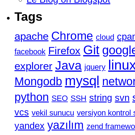
Tags
Chrome
apache
cpa
cloud
Git
googl
Firefox
facebook
linu
Java
explorer
jquery
mysql
Mongodb
netwo
python
string
svn
SEO
SSH
vcs
vekil sunucu
versiyon kontrol 
yazılım
yandex
zend framewo