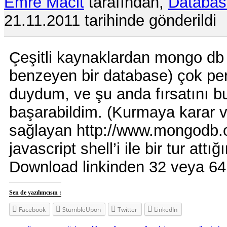
Emre Macit
tarafından,
Databas
21.11.2011 tarihinde gönderildi
Çeşitli kaynaklardan mongo db 
benzeyen bir database) çok pe
duydum, ve şu anda fırsatını 
başarabildim. (Kurmaya karar 
sağlayan http://www.mongodb.or
javascript shell’i ile bir tur att
Download linkinden 32 veya 64 
Sen de yazılımcısın :
Facebook
StumbleUpon
Twitter
LinkedIn