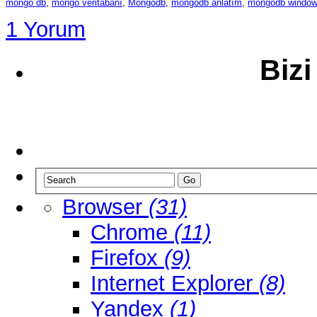
mongo db
,
mongo veritabanı
,
Mongodb
,
mongodb anlatım
,
mongodb window
1 Yorum
Bizi
Browser
(31)
Chrome
(11)
Firefox
(9)
Internet Explorer
(8)
Yandex
(1)