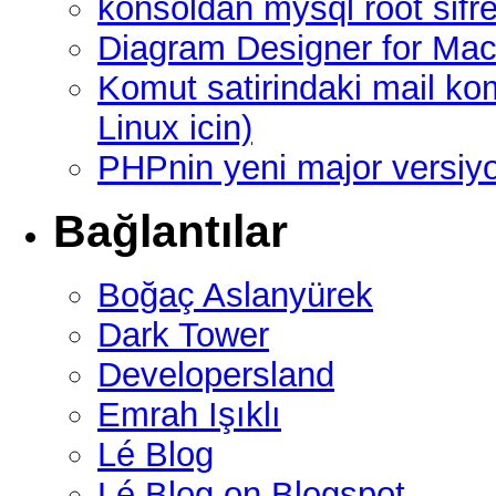
konsoldan mysql root sifre
Diagram Designer for Mac
Komut satirindaki mail ko
Linux icin)
PHPnin yeni major versi
Bağlantılar
Boğaç Aslanyürek
Dark Tower
Developersland
Emrah Işıklı
Lé Blog
Lé Blog on Blogspot