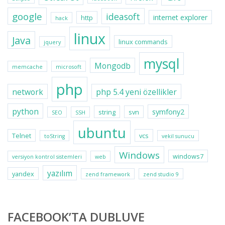
google
ideasoft
internet explorer
http
hack
linux
Java
linux commands
jquery
mysql
Mongodb
memcache
microsoft
php
network
php 5.4 yeni özellikler
python
symfony2
string
svn
SEO
SSH
ubuntu
Telnet
vcs
toString
vekil sunucu
Windows
windows7
versiyon kontrol sistemleri
web
yazılım
yandex
zend framework
zend studio 9
FACEBOOK’TA DUBLUVE