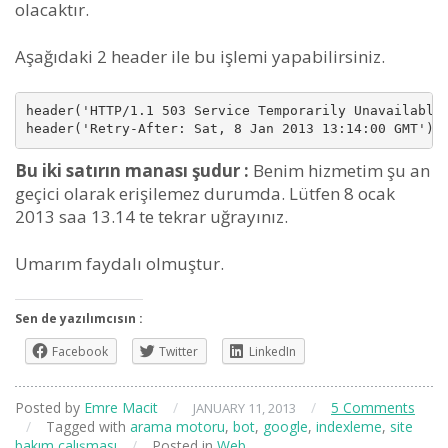
olacaktır.
Aşağıdaki 2 header ile bu işlemi yapabilirsiniz.
header('HTTP/1.1 503 Service Temporarily Unavailable'
header('Retry-After: Sat, 8 Jan 2013 13:14:00 GMT');
Bu iki satırın manası şudur :
Benim hizmetim şu an
geçici olarak erişilemez durumda. Lütfen 8 ocak
2013 saa 13.14 te tekrar uğrayınız.
Umarım faydalı olmuştur.
Sen de yazılımcısın :
Facebook
Twitter
LinkedIn
Posted by
Emre Macit
/
/
5 Comments
JANUARY 11, 2013
/
Tagged with
arama motoru
,
bot
,
google
,
indexleme
,
site
bakım çalışması
/
Posted in
Web