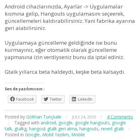
Android cihazlarınızda, Ayarlar -> Uygulamalar
kısmına gelip, Hangouts uygulamasını seçeerek,
güncellemeleri kaldırabilirsiniz. Yani fabrika ayarına
geri alabilirsiniz.
Uygulamaya güncelleme geldiğinde ise bunu
kurmayınız, eğer otomatik olarak güncelleme
yapmasına izin verdiyseniz bunu da iptal ediniz.
Gtalk yıllarca beta haldeydi, keşke beta kalsaydı.
Sen de yazılımcısın :
Facebook
Twitter
LinkedIn
Posted by
Gökhan Tunçkale
/
/
4 Comments
JULY 24, 2013
/
Tagged with
android
,
google
,
google hangouts
,
google
talk
,
gtalkg
,
hangout gtalk geri alma
,
hangouts
,
revert gtalk
/
Posted in
Google
,
Mobil Yazılım
,
Mobile