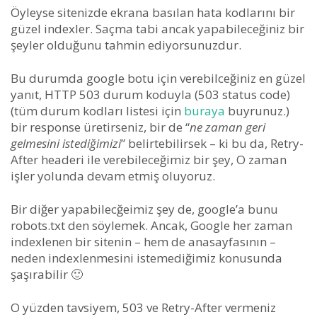
Öyleyse sitenizde ekrana basılan hata kodlarını bir
güzel indexler. Saçma tabi ancak yapabileceğiniz bir
şeyler olduğunu tahmin ediyorsunuzdur.
Bu durumda google botu için verebilceğiniz en güzel
yanıt, HTTP 503 durum koduyla (503 status code)
(tüm durum kodları listesi için
buraya
buyrunuz.)
bir response üretirseniz, bir de “
ne zaman geri
gelmesini istediğimizi
” belirtebilirsek – ki bu da, Retry-
After headeri ile verebileceğimiz bir şey, O zaman
işler yolunda devam etmiş oluyoruz.
Bir diğer yapabilecğeimiz şey de, google’a bunu
robots.txt den söylemek. Ancak, Google her zaman
indexlenen bir sitenin – hem de anasayfasının –
neden indexlenmesini istemediğimiz konusunda
şaşırabilir 🙂
O yüzden tavsiyem, 503 ve Retry-After vermeniz