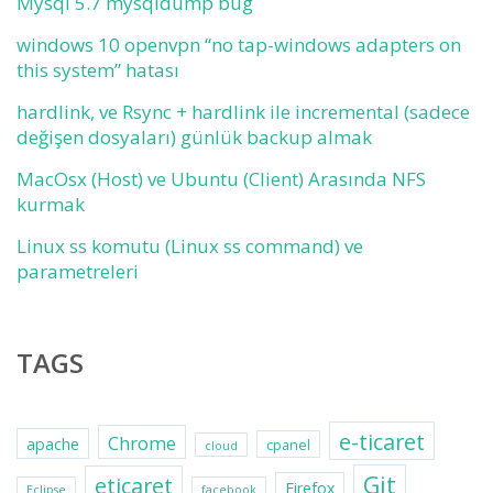
Mysql 5.7 mysqldump bug
windows 10 openvpn “no tap-windows adapters on
this system” hatası
hardlink, ve Rsync + hardlink ile incremental (sadece
değişen dosyaları) günlük backup almak
MacOsx (Host) ve Ubuntu (Client) Arasında NFS
kurmak
Linux ss komutu (Linux ss command) ve
parametreleri
TAGS
e-ticaret
Chrome
apache
cpanel
cloud
Git
eticaret
Firefox
Eclipse
facebook