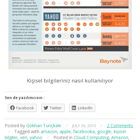
Kişisel bilgileriniz nasıl kullanılıyor
Sen de yazılımcısın :
Facebook
Twitter
LinkedIn
Posted by
Gökhan Tunçkale
/
/
2 Comments
JULY 26, 2013
/
Tagged with
amazon
,
apple
,
facebooka
,
google
,
kişisel
bilgiler
,
veri
,
yahoo
/
Posted in
Cloud Computing
,
Amazon
,