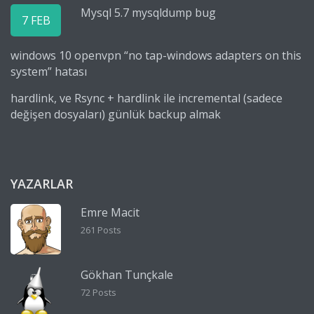
Mysql 5.7 mysqldump bug
7 FEB
windows 10 openvpn “no tap-windows adapters on this
system” hatası
hardlink, ve Rsync + hardlink ile incremental (sadece
değişen dosyaları) günlük backup almak
YAZARLAR
Emre Macit
261 Posts
Gökhan Tunçkale
72 Posts