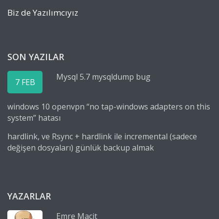
Biz de Yazılımcıyız
SON YAZILAR
Mysql 5.7 mysqldump bug
7 FEB
windows 10 openvpn “no tap-windows adapters on this
system” hatası
hardlink, ve Rsync + hardlink ile incremental (sadece
değişen dosyaları) günlük backup almak
YAZARLAR
Emre Macit