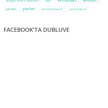
Windows
windows7
versiyon kontrol sistemleri
web
yazılım
yandex
zend framework
zend studio 9
FACEBOOK’TA DUBLUVE