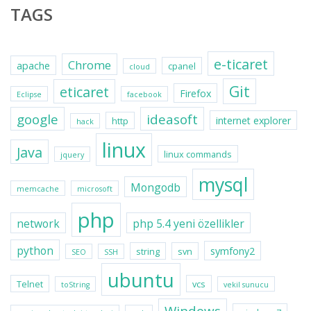
TAGS
e-ticaret
Chrome
apache
cpanel
cloud
Git
eticaret
Firefox
Eclipse
facebook
google
ideasoft
internet explorer
http
hack
linux
Java
linux commands
jquery
mysql
Mongodb
memcache
microsoft
php
network
php 5.4 yeni özellikler
python
symfony2
string
svn
SEO
SSH
ubuntu
Telnet
vcs
toString
vekil sunucu