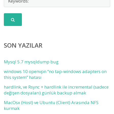
SON YAZILAR
Mysql 5.7 mysqldump bug
windows 10 openvpn “no tap-windows adapters on
this system” hatası
hardlink, ve Rsync + hardlink ile incremental (sadece
değişen dosyaları) günlük backup almak
MacOsx (Host) ve Ubuntu (Client) Arasında NFS
kurmak