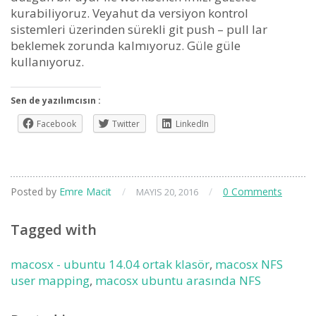
kurabiliyoruz. Veyahut da versiyon kontrol
sistemleri üzerinden sürekli git push – pull lar
beklemek zorunda kalmıyoruz. Güle güle
kullanıyoruz.
Sen de yazılımcısın :
Facebook
Twitter
LinkedIn
Posted by
Emre Macit
/
/
0 Comments
MAYIS 20, 2016
Tagged with
macosx - ubuntu 14.04 ortak klasör
,
macosx NFS
user mapping
,
macosx ubuntu arasında NFS