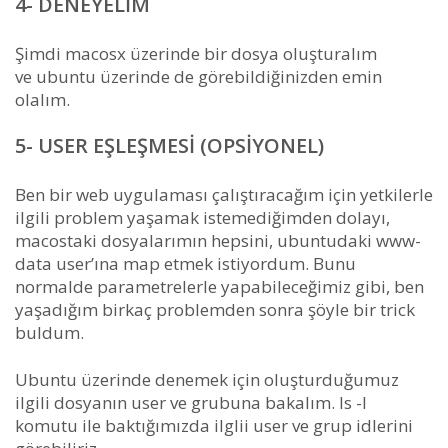
4- DENEYELIM
Şimdi macosx üzerinde bir dosya oluşturalım
ve ubuntu üzerinde de görebildiğinizden emin
olalım.
5- USER EŞLEŞMESI (OPSIYONEL)
Ben bir web uygulaması çalıştıracağım için yetkilerle
ilgili problem yaşamak istemediğimden dolayı,
macostaki dosyalarımın hepsini, ubuntudaki www-
data user’ına map etmek istiyordum. Bunu
normalde parametrelerle yapabileceğimiz gibi, ben
yaşadığım birkaç problemden sonra şöyle bir trick
buldum.
Ubuntu üzerinde denemek için oluşturduğumuz
ilgili dosyanın user ve grubuna bakalım. ls -l
komutu ile baktığımızda ilglii user ve grup idlerini