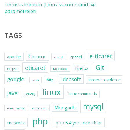
Linux ss komutu (Linux ss command) ve
parametreleri
TAGS
e-ticaret
Chrome
apache
cpanel
cloud
Git
eticaret
Firefox
Eclipse
facebook
google
ideasoft
internet explorer
http
hack
linux
Java
linux commands
jquery
mysql
Mongodb
memcache
microsoft
php
network
php 5.4 yeni özellikler