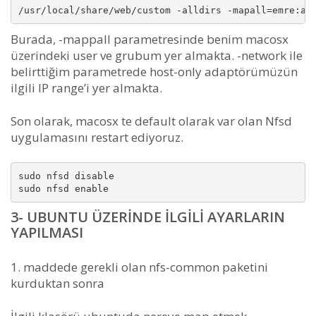
/usr/local/share/web/custom -alldirs -mapall=emre:ad
Burada, -mappall parametresinde benim macosx
üzerindeki user ve grubum yer almakta. -network ile
belirttiğim parametrede host-only adaptörümüzün
ilgili IP range’i yer almakta.
Son olarak, macosx te default olarak var olan Nfsd
uygulamasını restart ediyoruz.
sudo nfsd disable

sudo nfsd enable
3- UBUNTU ÜZERINDE ILGILI AYARLARIN
YAPILMASI
1. maddede gerekli olan nfs-common paketini
kurduktan sonra