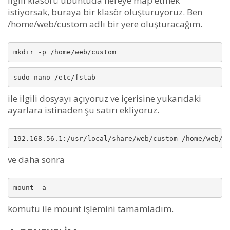
İlgili klasörü ubuntuda nereye map etmek
istiyorsak, buraya bir klasör oluşturuyoruz. Ben
/home/web/custom adlı bir yere oluşturacağım.
mkdir -p /home/web/custom
sudo nano /etc/fstab
ile ilgili dosyayı açıyoruz ve içerisine yukarıdaki
ayarlara istinaden şu satırı ekliyoruz.
192.168.56.1:/usr/local/share/web/custom /home/web/c
ve daha sonra
mount -a
komutu ile mount işlemini tamamladım.