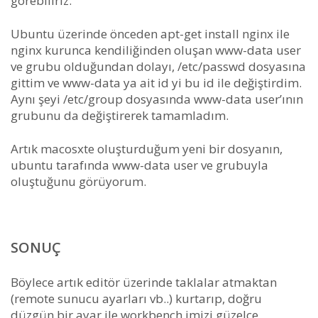
görebiliriz.
Ubuntu üzerinde önceden apt-get install nginx ile
nginx kurunca kendiliğinden oluşan www-data user
ve grubu olduğundan dolayı, /etc/passwd dosyasına
gittim ve www-data ya ait id yi bu id ile değiştirdim.
Aynı şeyi /etc/group dosyasında www-data user’ının
grubunu da değiştirerek tamamladım.
Artık macosxte oluşturduğum yeni bir dosyanın,
ubuntu tarafında www-data user ve grubuyla
oluştuğunu görüyorum.
SONUÇ
Böylece artık editör üzerinde taklalar atmaktan
(remote sunucu ayarları vb..) kurtarıp, doğru
düzgün bir ayar ile workbench imizi güzelce