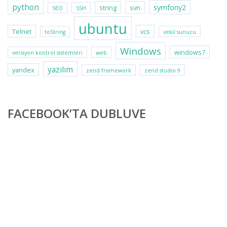
python
symfony2
string
svn
SEO
SSH
ubuntu
Telnet
vcs
toString
vekil sunucu
Windows
windows7
versiyon kontrol sistemleri
web
yazılım
yandex
zend framework
zend studio 9
FACEBOOK’TA DUBLUVE