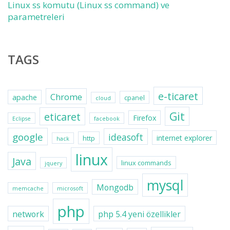
Linux ss komutu (Linux ss command) ve
parametreleri
TAGS
e-ticaret
Chrome
apache
cpanel
cloud
Git
eticaret
Firefox
Eclipse
facebook
google
ideasoft
internet explorer
http
hack
linux
Java
linux commands
jquery
mysql
Mongodb
memcache
microsoft
php
network
php 5.4 yeni özellikler