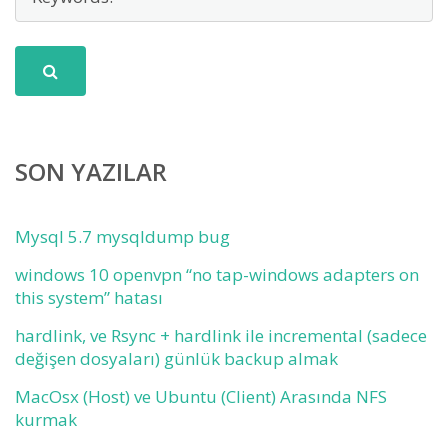
SON YAZILAR
Mysql 5.7 mysqldump bug
windows 10 openvpn “no tap-windows adapters on
this system” hatası
hardlink, ve Rsync + hardlink ile incremental (sadece
değişen dosyaları) günlük backup almak
MacOsx (Host) ve Ubuntu (Client) Arasında NFS
kurmak