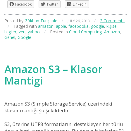
Facebook
Twitter
LinkedIn
Posted by
Gökhan Tunçkale
/
/
2 Comments
JULY 26, 2013
/
Tagged with
amazon
,
apple
,
facebooka
,
google
,
kişisel
bilgiler
,
veri
,
yahoo
/
Posted in
Cloud Computing
,
Amazon
,
Genel
,
Google
Amazon S3 – Klasor
Mantigi
Amazon S3 (Simple Storage Service) üzerindeki
klasör mantığı şu şekildedir :
S3, üzerine UTF8 formatlarını destekleyen her türlü
dosya ismi verebiliyorsunuz. Bu dosya isimlerine “/”