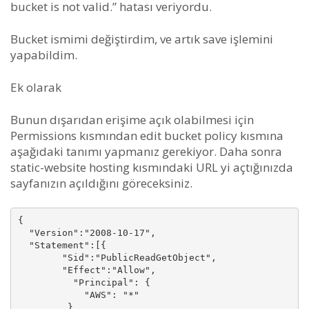
bucket is not valid.” hatası veriyordu.
Bucket ismimi değiştirdim, ve artık save işlemini
yapabildim.
Ek olarak
Bunun dışarıdan erişime açık olabilmesi için
Permissions kısmından edit bucket policy kısmına
aşağıdaki tanımı yapmanız gerekiyor. Daha sonra
static-website hosting kısmındaki URL yi açtığınızda
sayfanızın açıldığını göreceksiniz.
{

  "Version":"2008-10-17",

  "Statement":[{

	"Sid":"PublicReadGetObject",

        "Effect":"Allow",

	  "Principal": {

            "AWS": "*"

         },
