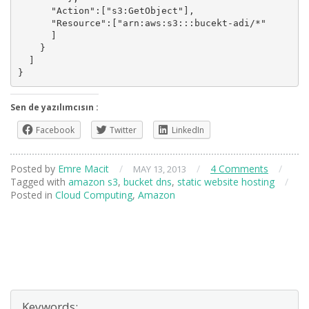
      "Action":["s3:GetObject"],

      "Resource":["arn:aws:s3:::bucekt-adi/*"

      ]

    }

  ]

Sen de yazılımcısın :
Facebook
Twitter
LinkedIn
Posted by
Emre Macit
/
/
4 Comments
/
MAY 13, 2013
Tagged with
amazon s3
,
bucket dns
,
static website hosting
/
Posted in
Cloud Computing
,
Amazon