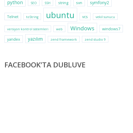
python
symfony2
string
svn
SEO
SSH
ubuntu
Telnet
vcs
toString
vekil sunucu
Windows
windows7
versiyon kontrol sistemleri
web
yazılım
yandex
zend framework
zend studio 9
FACEBOOK’TA DUBLUVE