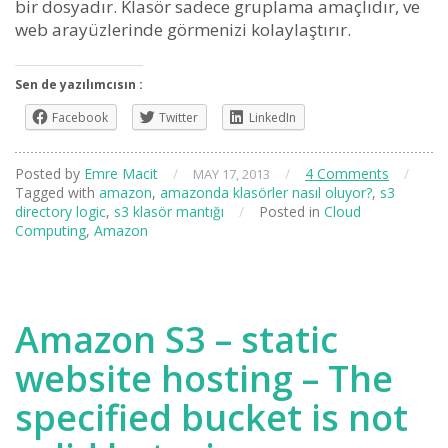
bir dosyadır. Klasör sadece gruplama amaçlıdır, ve
web arayüzlerinde görmenizi kolaylaştırır.
Sen de yazılımcısın :
Facebook
Twitter
LinkedIn
Posted by
Emre Macit
/
/
4 Comments
/
MAY 17, 2013
Tagged with
amazon
,
amazonda klasörler nasıl oluyor?
,
s3
directory logic
,
s3 klasör mantığı
/
Posted in
Cloud
Computing
,
Amazon
Amazon S3 – static
website hosting – The
specified bucket is not