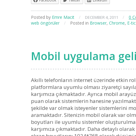
Facebook
Twitter
LinkedIn
Posted by
Emre Macit
/
/
0 
DECEMBER 4, 2011
web öngörüler
/
Posted in
Browser
,
Chrome
,
E-ti
Mobil uygulama gel
Akıllı telefonların internet üzerinde etkin 
platformlara uyumlu olması ziyaretçi sayılar
karşımıza çıkmaktadır. Ayrıca mobil arayüzl
puan olarak sistemlerin hanesine yazılmakta
şekilde var olmak isteyenler sistemlerini m
aramaktadır. Sitenizin mobil olarak var olma
boyutları ile uyumlu sistemler oluşturulma
karşımıza çıkmaktadır. Daha detaylı olarak a
ekran boyutlarını 1024*768 olarak düşünür