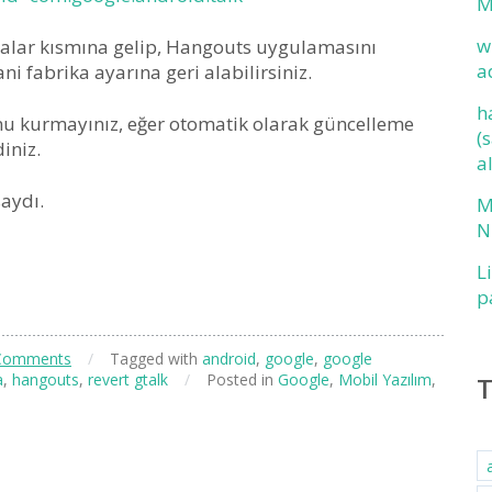
M
w
malar kısmına gelip, Hangouts uygulamasını
a
ni fabrika ayarına geri alabilirsiniz.
h
u kurmayınız, eğer otomatik olarak güncelleme
(
iniz.
a
saydı.
M
N
L
p
Comments
/
Tagged with
android
,
google
,
google
a
,
hangouts
,
revert gtalk
/
Posted in
Google
,
Mobil Yazılım
,