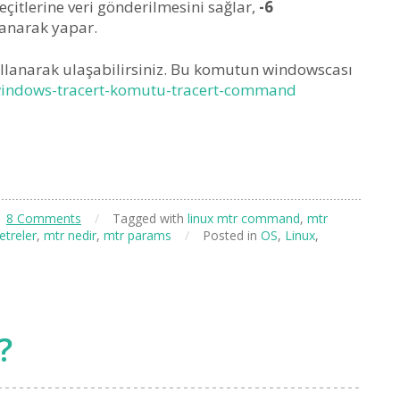
çitlerine veri gönderilmesini sağlar,
-6
lanarak yapar.
lanarak ulaşabilirsiniz. Bu komutun windowscası
/windows-tracert-komutu-tracert-command
8 Comments
/
Tagged with
linux mtr command
,
mtr
treler
,
mtr nedir
,
mtr params
/
Posted in
OS
,
Linux
,
?