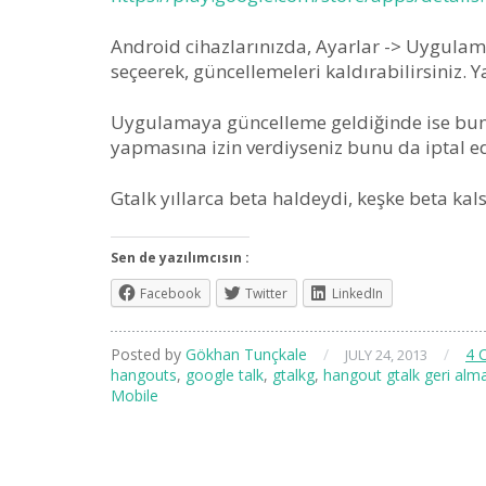
Android cihazlarınızda, Ayarlar -> Uygula
seçeerek, güncellemeleri kaldırabilirsiniz. Ya
Uygulamaya güncelleme geldiğinde ise bun
yapmasına izin verdiyseniz bunu da iptal ed
Gtalk yıllarca beta haldeydi, keşke beta kal
Sen de yazılımcısın :
Facebook
Twitter
LinkedIn
Posted by
Gökhan Tunçkale
/
/
4 
JULY 24, 2013
hangouts
,
google talk
,
gtalkg
,
hangout gtalk geri alm
Mobile