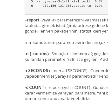
  5.|-- byrmpsa-3-1-fth-2-1.turkt  0.0%   
  6.|-- 212.156.131.166.static.tu  0.0%   
–report
(veya -r) parametresini yazmazsak k
tabloda, gitmek istediğimiz adrese gidene ka
gönderilen veri paketlerinin istatistikleri yer 
mtr komutunun parametrelerinden en çok kul
-n (–no-dns)
: Sonuçlar kısmında ağ geçitler
kullanılan parametre. Yalnızca geçilen IP adre
-i SECONDS
(–interval SECONDS) : Gönderile
yapabilmemize yarayan parametredir kendi
-c COUNT
(–report-cycles COUNT) : Gönderil
karar vermemize yarayan parametre. Yani biz
bunun sonucunu analiz edebiliriz.