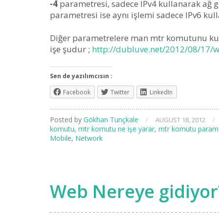
-4
parametresi, sadece IPv4 kullanarak ağ ge
parametresi ise aynı işlemi sadece IPv6 kul
Diğer parametrelere man mtr komutunu kul
işe şudur ;
http://dubluve.net/2012/08/17
Sen de yazılımcısın :
Facebook
Twitter
LinkedIn
Posted by
Gökhan Tunçkale
/
/
AUGUST 18, 2012
komutu
,
mtr komutu ne işe yarar
,
mtr komutu parame
Mobile
,
Network
Web Nereye gidiyor