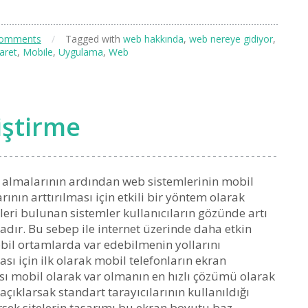
Comments
/
Tagged with
web hakkında
,
web nereye gidiyor
,
caret
,
Mobile
,
Uygulama
,
Web
iştirme
rol almalarının ardından web sistemlerinin mobil
ının arttırılması için etkili bir yöntem olarak
eri bulunan sistemler kullanıcıların gözünde artı
dır. Bu sebep ile internet üzerinde daha etkin
obil ortamlarda var edebilmenin yollarını
sı için ilk olarak mobil telefonların ekran
sı mobil olarak var olmanın en hızlı çözümü olarak
çıklarsak standart tarayıcılarının kullanıldığı
sek sitelerin tasarımı bu ekran boyutu baz