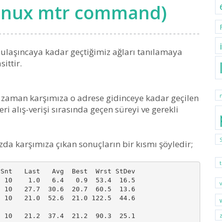
linux mtr command)
 ulaşıncaya kadar geçtiğimiz ağları tanılamaya
ittir.
zaman karşımıza o adrese gidinceye kadar geçilen
eri alış-verişi sırasında geçen süreyi ve gerekli
da karşımıza çıkan sonuçların bir kısmı şöyledir;
Snt   Last   Avg  Best  Wrst StDev

 10    1.0   6.4   0.9  53.4  16.5

 10   27.7  30.6  20.7  60.5  13.6

 10   21.0  52.6  21.0 122.5  44.6

 10   21.2  37.4  21.2  90.3  25.1
