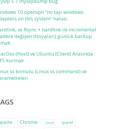
ysql 5.7 mysqldump bug
indows 10 openvpn “no tap-windows
dapters on this system” hatası
ardlink, ve Rsync + hardlink ile incremental
sadece değişen dosyaları) günlük backup
lmak
acOsx (Host) ve Ubuntu (Client) Arasında
FS kurmak
inux ss komutu (Linux ss command) ve
arametreleri
TAGS
Chrome
apache
cpanel
cloud