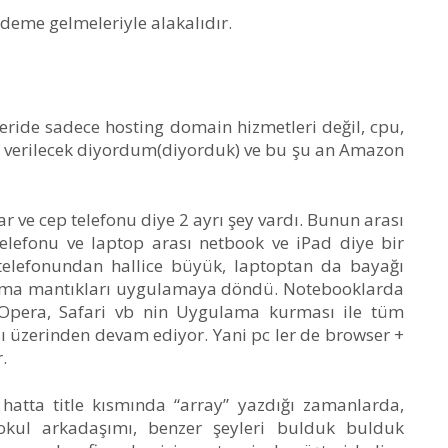
ndeme gelmeleriyle alakalıdır.
leride sadece hosting domain hizmetleri değil, cpu,
en verilecek diyordum(diyorduk) ve bu şu an Amazon
r ve cep telefonu diye 2 ayrı şey vardı. Bunun arası
telefonu ve laptop arası netbook ve iPad diye bir
telefonundan hallice büyük, laptoptan da bayağı
çalışma mantıkları uygulamaya döndü. Notebooklarda
 Opera, Safari vb nin Uygulama kurması ile tüm
ı üzerinden devam ediyor. Yani pc ler de browser +
.
hatta title kısmında “array” yazdığı zamanlarda,
kokul arkadaşımı, benzer şeyleri bulduk bulduk