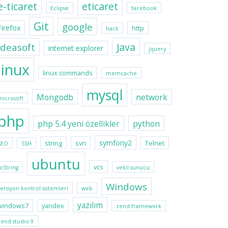
e-ticaret
eticaret
Eclipse
facebook
Git
google
Firefox
http
hack
Java
ideasoft
internet explorer
jquery
linux
linux commands
memcache
mysql
Mongodb
network
microsoft
php
php 5.4 yeni özellikler
python
symfony2
string
svn
Telnet
SEO
SSH
ubuntu
vcs
toString
vekil sunucu
Windows
versiyon kontrol sistemleri
web
yazılım
windows7
yandex
zend framework
zend studio 9