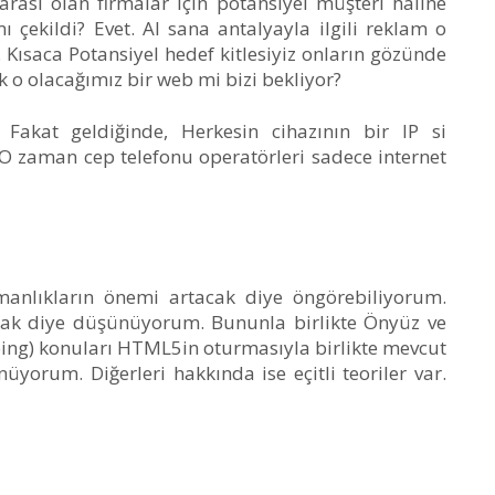
arası olan firmalar için potansiyel müşteri haline
 çekildi? Evet. Al sana antalyayla ilgili reklam o
Kısaca Potansiyel hedef kitlesiyiz onların gözünde
 o olacağımız bir web mi bizi bekliyor?
 Fakat geldiğinde, Herkesin cihazının bir IP si
 O zaman cep telefonu operatörleri sadece internet
nlıkların önemi artacak diye öngörebiliyorum.
ak diye düşünüyorum. Bununla birlikte Önyüz ve
ping) konuları HTML5in oturmasıyla birlikte mevcut
rum. Diğerleri hakkında ise eçitli teoriler var.