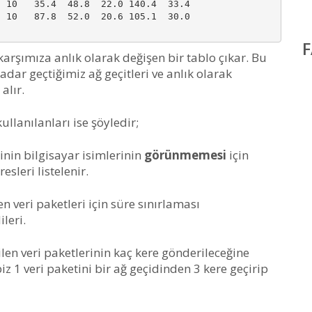
 10   35.4  48.8  22.0 140.4  33.4

 10   87.8  52.0  20.6 105.1  30.0

arşımıza anlık olarak değişen bir tablo çıkar. Bu
dar geçtiğimiz ağ geçitleri ve anlık olarak
alır.
lanılanları ise şöyledir;
inin bilgisayar isimlerinin
görünmemesi
için
sleri listelenir.
n veri paketleri için süre sınırlaması
leri.
en veri paketlerinin kaç kere gönderileceğine
 1 veri paketini bir ağ geçidinden 3 kere geçirip