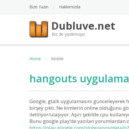
Bize Yazın
Hakkımızda
Dubluve.net
Biz de yazılımcıyız
Home
Mobile
hangouts uygulaması
Google, gtalk uygulamasını güncelleyerek h
birşey çıktı. Ne kimlerin online olduğunu g
iletiliyor/ulaşıyor. Aşırı şekilde cpu kulla
Bunu google play’de yazılan yorumlardan da
https://play.google.com/store/apps/details