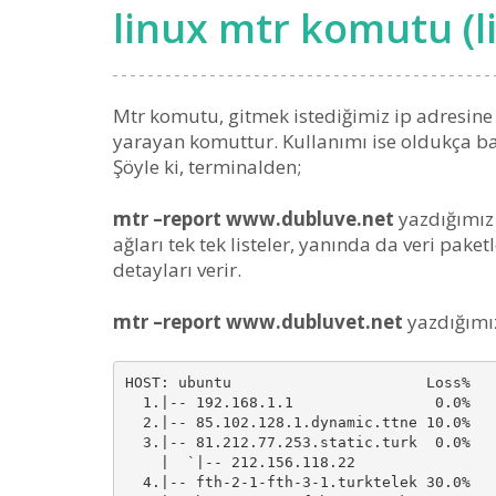
linux mtr komutu (
Mtr komutu, gitmek istediğimiz ip adresine
yarayan komuttur. Kullanımı ise oldukça bas
Şöyle ki, terminalden;
mtr –report www.dubluve.net
yazdığımız 
ağları tek tek listeler, yanında da veri paketl
detayları verir.
mtr –report www.dubluvet.net
yazdığımız
HOST: ubuntu                      Loss%   
  1.|-- 192.168.1.1                0.0%   
  2.|-- 85.102.128.1.dynamic.ttne 10.0%   
  3.|-- 81.212.77.253.static.turk  0.0%   
    |  `|-- 212.156.118.22

  4.|-- fth-2-1-fth-3-1.turktelek 30.0%   