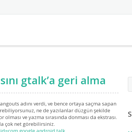
nı gtalk’a geri alma
angouts adını verdi, ve bence ortaya saçma sapan
örebiliyorsunuz, ne de yazılanlar düzgün şekilde
S
nıyor olması ve yazma sırasında donması da ekstrası.
 çok net görebilirsiniz.
?id=com.google.android.talk