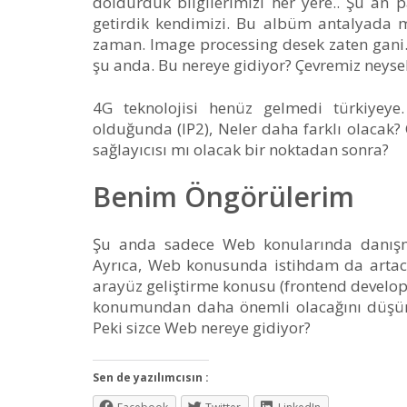
doldurduk bilgilerimizi her yere.. Şu an p
getirdik kendimizi. Bu albüm antalyada mı
zaman. Image processing desek zaten gani. 
şu anda. Bu nereye gidiyor? Çevremiz neysek
4G teknolojisi henüz gelmedi türkiyeye.
olduğunda (IP2), Neler daha farklı olacak?
sağlayıcısı mı olacak bir noktadan sonra?
Benim Öngörülerim
Şu anda sadece Web konularında danışma
Ayrıca, Web konusunda istihdam da artac
arayüz geliştirme konusu (frontend develo
konumundan daha önemli olacağını düşünüyo
Peki sizce Web nereye gidiyor?
Sen de yazılımcısın :