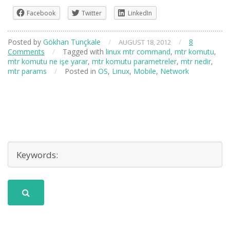
Facebook
Twitter
LinkedIn
Posted by
Gökhan Tunçkale
/
/
8
AUGUST 18, 2012
Comments
/
Tagged with
linux mtr command
,
mtr komutu
,
mtr komutu ne işe yarar
,
mtr komutu parametreler
,
mtr nedir
,
mtr params
/
Posted in
OS
,
Linux
,
Mobile
,
Network