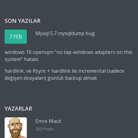
SON YAZILAR
Mysql 5.7 mysqldump bug
7 FEB
windows 10 openvpn “no tap-windows adapters on this
system” hatası
hardlink, ve Rsync + hardlink ile incremental (sadece
değişen dosyaları) günlük backup almak
YAZARLAR
Emre Macit
262 Posts