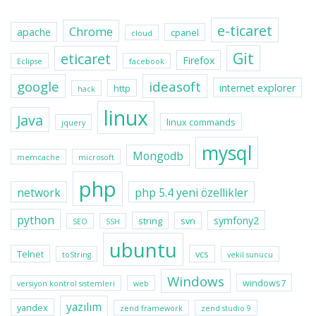
e-ticaret
Chrome
apache
cpanel
cloud
Git
eticaret
Firefox
Eclipse
facebook
google
ideasoft
internet explorer
http
hack
linux
Java
linux commands
jquery
mysql
Mongodb
memcache
microsoft
php
network
php 5.4 yeni özellikler
python
symfony2
string
svn
SEO
SSH
ubuntu
Telnet
vcs
toString
vekil sunucu
Windows
windows7
versiyon kontrol sistemleri
web
yazılım
yandex
zend framework
zend studio 9