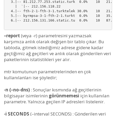
  3.|-- 81.212.77.253.static.turk  0.0%    10   21.0 
    |  `|-- 212.156.118.22

  4.|-- fth-2-1-fth-3-1.turktelek 30.0%    10   21.2 
  5.|-- byrmpsa-3-1-fth-2-1.turkt  0.0%    10   35.4 
  6.|-- 212.156.131.166.static.tu  0.0%    10   87.8 
–report
(veya -r) parametresini yazmazsak
karşımıza anlık olarak değişen bir tablo çıkar. Bu
tabloda, gitmek istediğimiz adrese gidene kadar
geçtiğimiz ağ geçitleri ve anlık olarak gönderilen veri
paketlerinin istatistikleri yer alır.
mtr komutunun parametrelerinden en çok
kullanılanları ise şöyledir;
-n (–no-dns)
: Sonuçlar kısmında ağ geçitlerinin
bilgisayar isimlerinin
görünmemesi
için kullanılan
parametre. Yalnızca geçilen IP adresleri listelenir.
-i SECONDS
(–interval SECONDS) : Gönderilen veri