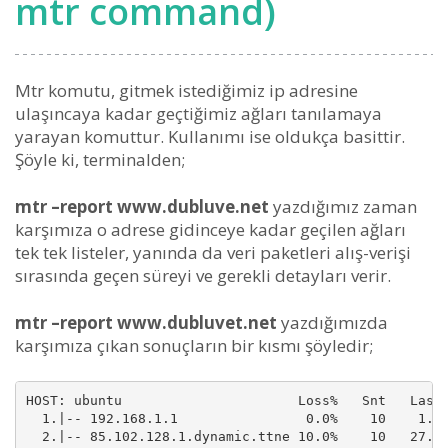
mtr command)
Mtr komutu, gitmek istediğimiz ip adresine
ulaşıncaya kadar geçtiğimiz ağları tanılamaya
yarayan komuttur. Kullanımı ise oldukça basittir.
Şöyle ki, terminalden;
mtr –report www.dubluve.net
yazdığımız zaman
karşımıza o adrese gidinceye kadar geçilen ağları
tek tek listeler, yanında da veri paketleri alış-verişi
sırasında geçen süreyi ve gerekli detayları verir.
mtr –report www.dubluvet.net
yazdığımızda
karşımıza çıkan sonuçların bir kısmı şöyledir;
HOST: ubuntu                      Loss%   Snt   Last 
  1.|-- 192.168.1.1                0.0%    10    1.0 
  2.|-- 85.102.128.1.dynamic.ttne 10.0%    10   27.7 