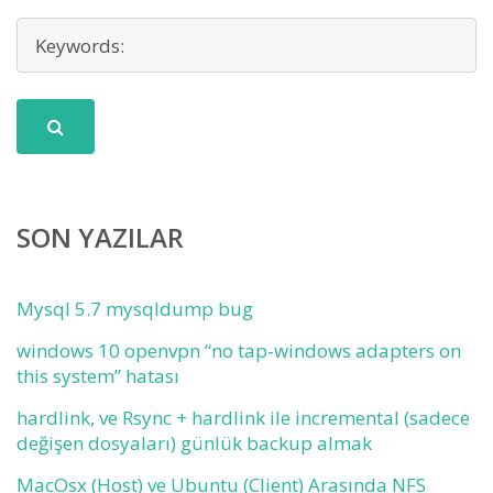
SON YAZILAR
Mysql 5.7 mysqldump bug
windows 10 openvpn “no tap-windows adapters on
this system” hatası
hardlink, ve Rsync + hardlink ile incremental (sadece
değişen dosyaları) günlük backup almak
MacOsx (Host) ve Ubuntu (Client) Arasında NFS