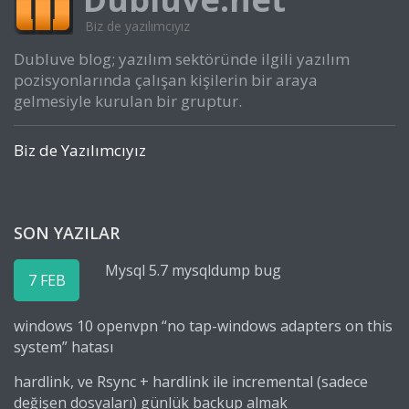
Biz de yazılımcıyız
Dubluve blog; yazılım sektöründe ilgili yazılım
pozisyonlarında çalışan kişilerin bir araya
gelmesiyle kurulan bir gruptur.
Biz de Yazılımcıyız
SON YAZILAR
Mysql 5.7 mysqldump bug
7 FEB
windows 10 openvpn “no tap-windows adapters on this
system” hatası
hardlink, ve Rsync + hardlink ile incremental (sadece
değişen dosyaları) günlük backup almak