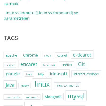
kurmak
Linux ss komutu (Linux ss command) ve
parametreleri
TAGS
e-ticaret
Chrome
apache
cpanel
cloud
Git
eticaret
Firefox
Eclipse
facebook
google
ideasoft
internet explorer
http
hack
linux
Java
linux commands
jquery
mysql
Mongodb
memcache
microsoft