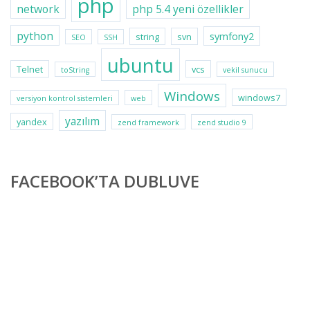
php
network
php 5.4 yeni özellikler
python
symfony2
string
svn
SEO
SSH
ubuntu
Telnet
vcs
toString
vekil sunucu
Windows
windows7
versiyon kontrol sistemleri
web
yazılım
yandex
zend framework
zend studio 9
FACEBOOK’TA DUBLUVE