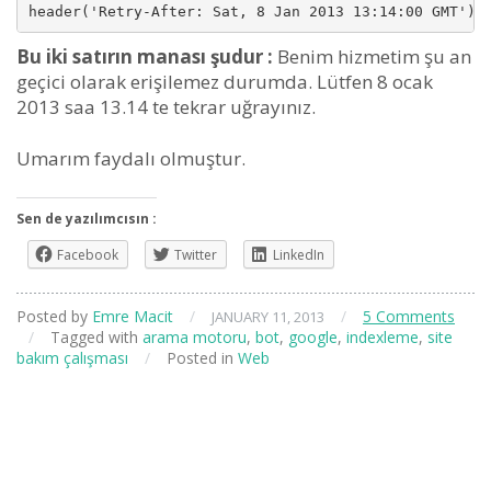
header('Retry-After: Sat, 8 Jan 2013 13:14:00 GMT');
Bu iki satırın manası şudur :
Benim hizmetim şu an
geçici olarak erişilemez durumda. Lütfen 8 ocak
2013 saa 13.14 te tekrar uğrayınız.
Umarım faydalı olmuştur.
Sen de yazılımcısın :
Facebook
Twitter
LinkedIn
Posted by
Emre Macit
/
/
5 Comments
JANUARY 11, 2013
/
Tagged with
arama motoru
,
bot
,
google
,
indexleme
,
site
bakım çalışması
/
Posted in
Web