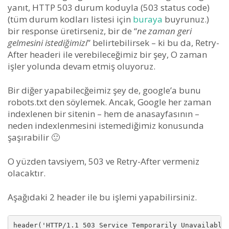
yanıt, HTTP 503 durum koduyla (503 status code)
(tüm durum kodları listesi için
buraya
buyrunuz.)
bir response üretirseniz, bir de “
ne zaman geri
gelmesini istediğimizi
” belirtebilirsek – ki bu da, Retry-
After headeri ile verebileceğimiz bir şey, O zaman
işler yolunda devam etmiş oluyoruz.
Bir diğer yapabilecğeimiz şey de, google’a bunu
robots.txt den söylemek. Ancak, Google her zaman
indexlenen bir sitenin – hem de anasayfasının –
neden indexlenmesini istemediğimiz konusunda
şaşırabilir 🙂
O yüzden tavsiyem, 503 ve Retry-After vermeniz
olacaktır.
Aşağıdaki 2 header ile bu işlemi yapabilirsiniz.
header('HTTP/1.1 503 Service Temporarily Unavailable'