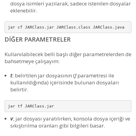
dosya isimleri yazılarak, sadece istenilen dosyalar
eklenebilir.
jar cf JARClass.jar JARClass.class JARClass.java
DIĞER PARAMETRELER
Kullanılabilecek belli başlı diğer parametrelerden de
bahsetmeye çalışayım:
t
; belirtilen jar dosyasının (
f
parametresi ile
kullanıldığında) içerisinde bulunan dosyaları
belirtir.
jar tf JARClass.jar
v
; jar dosyası yaratılırken, konsola dosya içeriği ve
sıkıştırılma oranları gibi bilgileri basar.