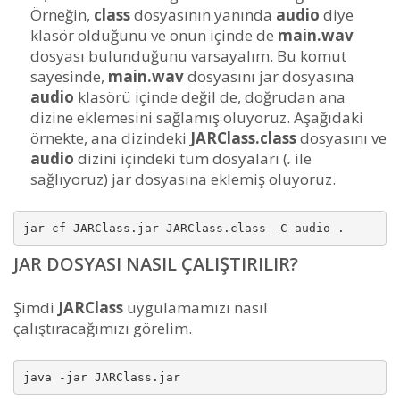
Örneğin,
class
dosyasının yanında
audio
diye
klasör olduğunu ve onun içinde de
main.wav
dosyası bulunduğunu varsayalım. Bu komut
sayesinde,
main.wav
dosyasını jar dosyasına
audio
klasörü içinde değil de, doğrudan ana
dizine eklemesini sağlamış oluyoruz. Aşağıdaki
örnekte, ana dizindeki
JARClass.class
dosyasını ve
audio
dizini içindeki tüm dosyaları (
.
ile
sağlıyoruz) jar dosyasına eklemiş oluyoruz.
jar cf JARClass.jar JARClass.class -C audio .
JAR DOSYASI NASIL ÇALIŞTIRILIR?
Şimdi
JARClass
uygulamamızı nasıl
çalıştıracağımızı görelim.
java -jar JARClass.jar