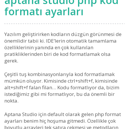
aptana studio php kod
formatı ayarları
Yazılım geliştirirken kodların düzgün görünmesi de
önemlidir tabii ki. IDE’lerin otomatik tamamlama
özelliklerinin yanında en çok kullanılan
pratikliklerinden biri de kod formatlamak olsa
gerek.
Çeşitli tuş kombinasyonlarıyla kod formatlamak
mümkün oluyor. Kimisinde ctrl+shift+f, kimisinde
alt+shift+f falan filan… Kodu formatlıyor da, bizim
istediğimiz gibi mi formatlıyor, bu da önemli bir
nokta.
Aptana Studio için default olarak gelen php format
ayarları benim hiç hoşuma gitmedi. Özellikle çok
boyutlu arrayleri tek satıra çekmesi ve metodların