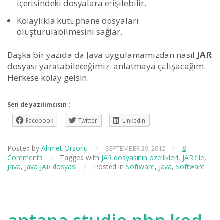
içerisindeki dosyalara erişilebilir.
Kolaylıkla kütüphane dosyaları
oluşturulabilmesini sağlar.
Başka bir yazıda da Java uygulamamızdan nasıl
JAR
dosyası yaratabileceğimizi anlatmaya çalışacağım.
Herkese kolay gelsin.
Sen de yazılımcısın :
Facebook
Twitter
LinkedIn
Posted by
Ahmet Orsorlu
/
/
8
SEPTEMBER 29, 2012
Comments
/
Tagged with
JAR dosyasının özellikleri
,
JAR file
,
Java
,
Java JAR dosyası
/
Posted in
Software
,
Java
,
Software