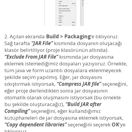
Açılan ekranda
Build > Packaging
‘e tıklıyoruz.
Sağ tarafta
“JAR File”
kısmında dosyanın oluşacağı
klasör belirtiliyor (proje klasörünün altında).
“Exclude From JAR File”
kısmında jar dosyasına
eklemek istemediğimiz dosyaları yazıyoruz. Örnekte,
tüm java ve form uzantılı dosyalara eklenmeyecek
şekilde seçim yapılmış. Eğer, jar dosyasını
sıkıştırmak istiyorsak,
“Compress JAR file”
seçeneğini,
eğer proje derlendikten sonra jar dosyasının
otomatik olarak oluşmasını istiyorsak (bu örnekte
bu şekilde oluşturacağız),
“Build JAR after
Compiling”
seçeneğini, eğer kullandığımız
kütüphaneleri de jar dosyasına eklemek istiyorsak,
“Copy dependent libraries”
seçeneğini seçerek
OK
‘ye
tıklıyoruz.