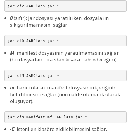
jar cfv JARClass.jar *
0
(sıfır); jar dosyası yaratılırken, dosyaların
sıkıştırılmamasını sağlar.
jar cf0 JARClass.jar *
M
; manifest dosyasının yaratılmamasını sağlar
(bu dosyadan birazdan kısaca bahsedeceğim).
jar cfM JARClass.jar *
m
; harici olarak manifest dosyasının içeriğinin
belirtilmesini sağlar (normalde otomatik olarak
oluşuyor).
jar cfm manifest.mf JARClass.jar *
-C
; istenilen klasöre gidilebilmesini sağlar.