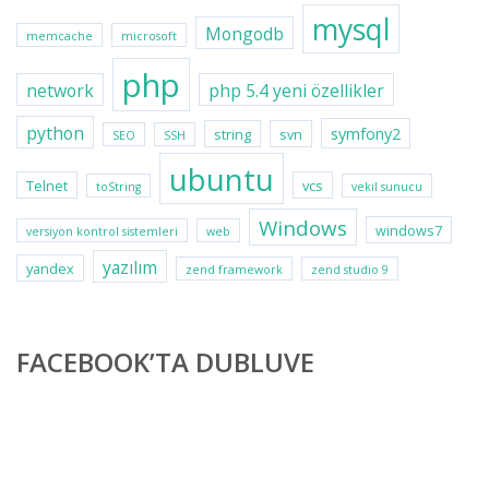
mysql
Mongodb
memcache
microsoft
php
network
php 5.4 yeni özellikler
python
symfony2
string
svn
SEO
SSH
ubuntu
Telnet
vcs
toString
vekil sunucu
Windows
windows7
versiyon kontrol sistemleri
web
yazılım
yandex
zend framework
zend studio 9
FACEBOOK’TA DUBLUVE