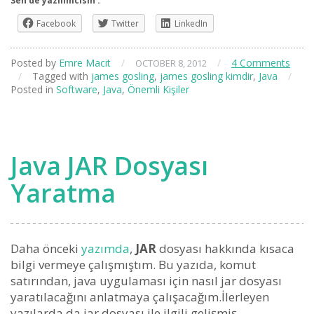
Sen de yazılımcısın :
Facebook
Twitter
LinkedIn
Posted by
Emre Macit
/
/
4 Comments
OCTOBER 8, 2012
/
Tagged with
james gosling
,
james gosling kimdir
,
Java
/
Posted in
Software
,
Java
,
Önemli Kişiler
Java JAR Dosyası
Yaratma
Daha önceki
yazımda
,
JAR
dosyası hakkında kısaca
bilgi vermeye çalışmıştım. Bu yazıda, komut
satırından, java uygulaması için nasıl jar dosyası
yaratılacağını anlatmaya çalışacağım.İlerleyen
yazılarda da jar dosyası ile ilgili gelişmiş