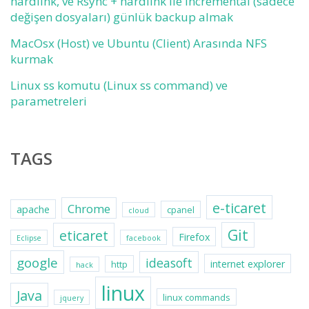
hardlink, ve Rsync + hardlink ile incremental (sadece
değişen dosyaları) günlük backup almak
MacOsx (Host) ve Ubuntu (Client) Arasında NFS
kurmak
Linux ss komutu (Linux ss command) ve
parametreleri
TAGS
e-ticaret
Chrome
apache
cpanel
cloud
Git
eticaret
Firefox
Eclipse
facebook
google
ideasoft
internet explorer
http
hack
linux
Java
linux commands
jquery