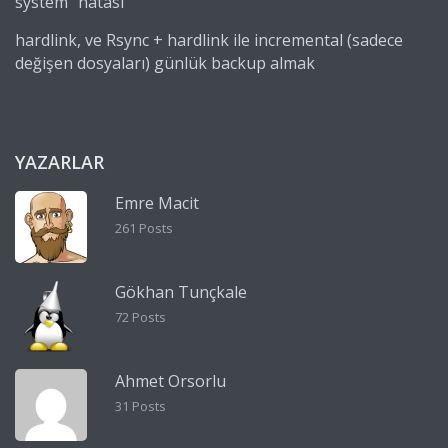
system” hatası
hardlink, ve Rsync + hardlink ile incremental (sadece
değişen dosyaları) günlük backup almak
YAZARLAR
Emre Macit
261 Posts
Gökhan Tunçkale
72 Posts
Ahmet Orsorlu
31 Posts