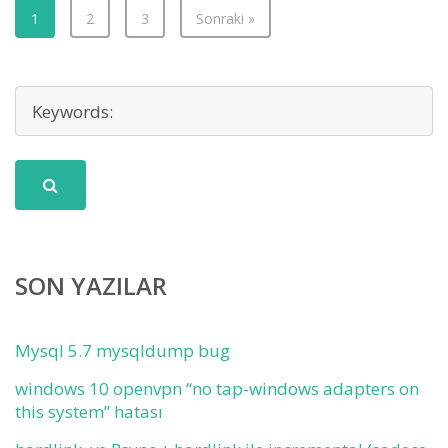
1
2
3
Sonraki »
SON YAZILAR
Mysql 5.7 mysqldump bug
windows 10 openvpn “no tap-windows adapters on
this system” hatası