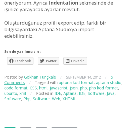
öneriyorum. Ayrıca
Indentation
sekmesinde de
işinize yarayacak ayarlar mevcut.
Oluşturduğunuz profili export edip, farklı bir
bilgisayardaki Aptana Studio’ya import
edebilirsiniz.
Sen de yazılımcısın :
Facebook
Twitter
LinkedIn
Posted by
Gökhan Tunçkale
/
/
5
SEPTEMBER 14, 2012
Comments
/
Tagged with
aptana kod format
,
aptana studio
,
code format
,
CSS
,
html
,
javascript
,
json
,
php
,
php kod format
,
ubuntu
,
xml
/
Posted in
IDE
,
Aptana
,
IDE
,
Software
,
Java
,
Software
,
Php
,
Software
,
Web
,
XHTML