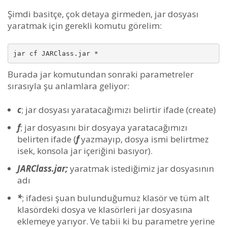
Şimdi basitçe, çok detaya girmeden, jar dosyası
yaratmak için gerekli komutu görelim:
jar cf JARClass.jar *
Burada jar komutundan sonraki parametreler
sırasıyla şu anlamlara geliyor:
c
; jar dosyası yaratacağımızı belirtir ifade (create)
f
; jar dosyasını bir dosyaya yaratacağımızı
belirten ifade (
f
yazmayıp, dosya ismi belirtmez
isek, konsola jar içeriğini basıyor).
JARClass.jar;
yaratmak istediğimiz jar dosyasının
adı
*
; ifadesi şuan bulunduğumuz klasör ve tüm alt
klasördeki dosya ve klasörleri jar dosyasına
eklemeye yarıyor. Ve tabii ki bu parametre yerine