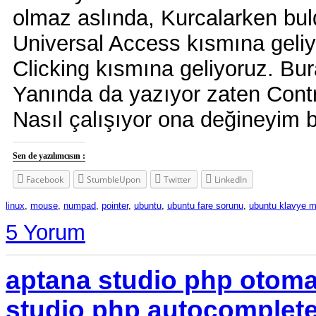
olmaz aslında, Kurcalarken bu
Universal Access kısmına geliy
Clicking kısmına geliyoruz. Bu
Yanında da yazıyor zaten Contr
Nasıl çalışıyor ona değineyim 
Sen de yazılımcısın :
Facebook
StumbleUpon
Twitter
LinkedIn
linux
,
mouse
,
numpad
,
pointer
,
ubuntu
,
ubuntu fare sorunu
,
ubuntu klavye 
5 Yorum
aptana studio php otom
studio php autocomplete