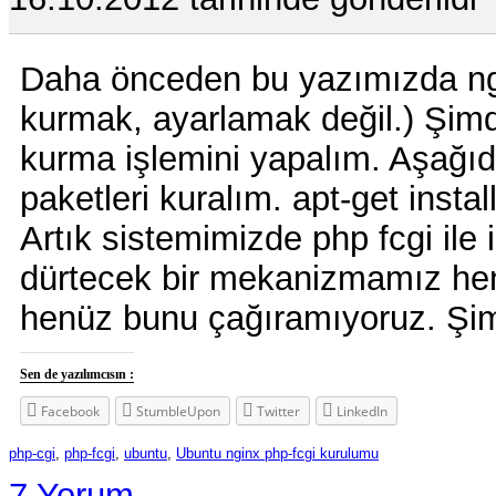
Daha önceden bu yazımızda ng
kurmak, ayarlamak değil.) Şimdi
kurma işlemini yapalım. Aşağıd
paketleri kuralım. apt-get insta
Artık sistemimizde php fcgi ile 
dürtecek bir mekanizmamız hen
henüz bunu çağıramıyoruz. Şi
Sen de yazılımcısın :
Facebook
StumbleUpon
Twitter
LinkedIn
php-cgi
,
php-fcgi
,
ubuntu
,
Ubuntu nginx php-fcgi kurulumu
7 Yorum