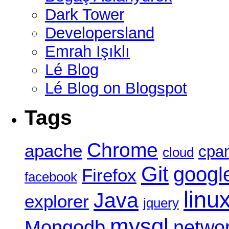
Dark Tower
Developersland
Emrah Işıklı
Lé Blog
Lé Blog on Blogspot
Tags
Chrome
apache
cpa
cloud
Git
googl
Firefox
facebook
linu
Java
explorer
jquery
mysql
Mongodb
netwo