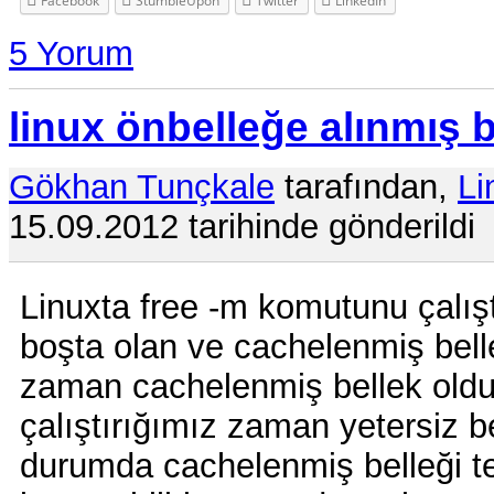
Facebook
StumbleUpon
Twitter
LinkedIn
5 Yorum
linux önbelleğe alınmış 
Gökhan Tunçkale
tarafından,
Li
15.09.2012 tarihinde gönderildi
Linuxta free -m komutunu çalış
boşta olan ve cachelenmiş belle
zaman cachelenmiş bellek oldu
çalıştırığımız zaman yetersiz bel
durumda cachelenmiş belleği tem