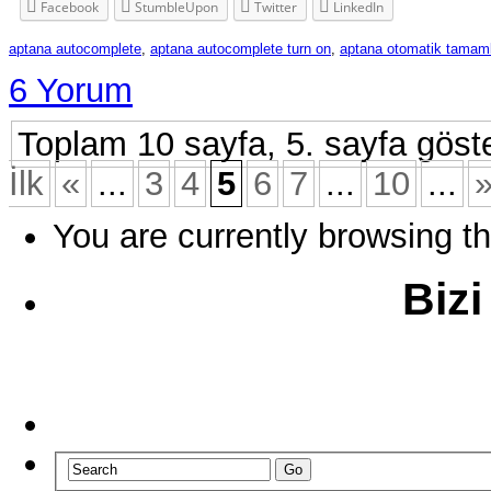
Facebook
StumbleUpon
Twitter
LinkedIn
aptana autocomplete
,
aptana autocomplete turn on
,
aptana otomatik tama
6 Yorum
Toplam 10 sayfa, 5. sayfa göster
İlk
«
...
3
4
5
6
7
...
10
...
You are currently browsing t
Bizi