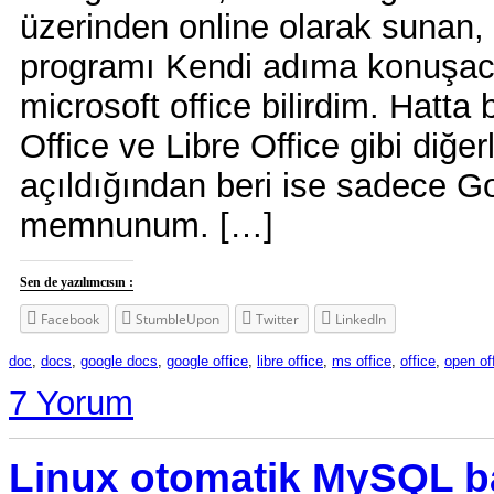
üzerinden online olarak sunan, b
programı Kendi adıma konuşacak
microsoft office bilirdim. Hatta
Office ve Libre Office gibi diğer
açıldığından beri ise sadece G
memnunum. […]
Sen de yazılımcısın :
Facebook
StumbleUpon
Twitter
LinkedIn
doc
,
docs
,
google docs
,
google office
,
libre office
,
ms office
,
office
,
open of
7 Yorum
Linux otomatik MySQL b