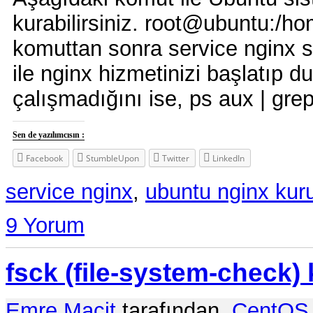
kurabilirsiniz. root@ubuntu:/ho
komuttan sonra service nginx st
ile nginx hizmetinizi başlatıp du
çalışmadığını ise, ps aux | grep
Sen de yazılımcısın :
Facebook
StumbleUpon
Twitter
LinkedIn
service nginx
,
ubuntu nginx kur
9 Yorum
fsck (file-system-check
Emre Macit
tarafından,
CentOS