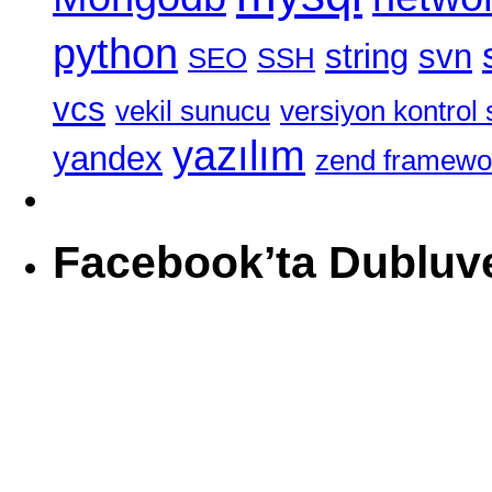
python
string
svn
SEO
SSH
vcs
vekil sunucu
versiyon kontrol 
yazılım
yandex
zend framewo
Facebook’ta Dubluv