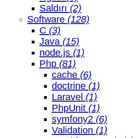
Saldırı
(2)
Software
(128)
C
(3)
Java
(15)
node.js
(1)
Php
(81)
cache
(6)
doctrine
(1)
Laravel
(1)
PhpUnit
(1)
symfony2
(6)
Validation
(1)