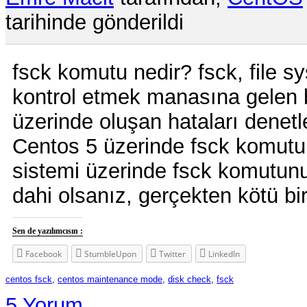
tarihinde gönderildi
fsck komutu nedir? fsck, file s
kontrol etmek manasına gelen b
üzerinde oluşan hataları denetl
Centos 5 üzerinde fsck komutu
sistemi üzerinde fsck komutunu
dahi olsanız, gerçekten kötü bir 
Sen de yazılımcısın :
Facebook
StumbleUpon
Twitter
LinkedIn
centos fsck
,
centos maintenance mode
,
disk check
,
fsck
5 Yorum