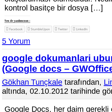
kontrol basitçe bir dosya […]
Sen de yazılımcısın :
Facebook
StumbleUpon
Twitter
LinkedIn
5 Yorum
google dokumanlari ubu
(Google docs – GWOffic
Gökhan Tunçkale
tarafından,
Li
altında, 02.10.2012 tarihinde gö
Google Docs, her daim gerekli o