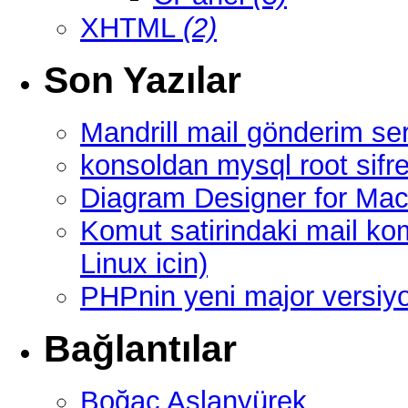
XHTML
(2)
Son Yazılar
Mandrill mail gönderim ser
konsoldan mysql root sifre
Diagram Designer for Mac
Komut satirindaki mail ko
Linux icin)
PHPnin yeni major versi
Bağlantılar
Boğaç Aslanyürek