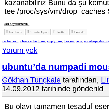
kazanabiliriz Bunu da şu komut
tee /proc/sys/vm/drop_caches 
Sen de yazılımcısın :
Facebook
StumbleUpon
Twitter
LinkedIn
cached ram
,
clear cached ram
,
empty ram
,
free -m
,
linux
,
önbelleğe alınmış
Yorum yok
ubuntu’da numpadi mous
Gökhan Tunçkale
tarafından,
Li
14.09.2012 tarihinde gönderildi
Bu olayı tamamen tesadüf eser