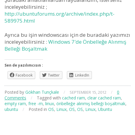
inceleyebilirsiniz ;
http://ubuntuforums.org/archive/index.php/t-
589975.html
Ayrıca bu işin windowscası için de buradaki yazımızı
inceleyebilirsiniz :
Windows 7′de Önbelleğe Alınmış
Belleği Boşaltmak
Sen de yazılımcısın :
Facebook
Twitter
LinkedIn
Posted by
Gökhan Tunçkale
/
/
0
SEPTEMBER 15, 2012
Comments
/
Tagged with
cached ram
,
clear cached ram
,
empty ram
,
free -m
,
linux
,
önbelleğe alınmış belleği boşaltmak
,
ubuntu
/
Posted in
OS
,
Linux
,
OS
,
OS
,
Linux
,
Ubuntu