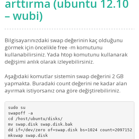
arttırma (ubuntu 12.10
– wubi)
Bilgisayarınızdaki swap değerinin kaç olduğunu
görmek için öncelikle free -m komutunu
kullanabilirsiniz. Yada htop komutunu kullanarak
değişimi anlık olarak izleyebilirsiniz.
Aşağıdaki komutlar sistemin swap değerini 2 GB
yapmakta. Buradaki count değerini ne kadar alan
ayırmak istiyorsanız ona göre değiştirebiliriniz.
sudo su

swapoff -a

cd /host/ubuntu/disks/

mv swap.disk swap.disk.bak

dd if=/dev/zero of=swap.disk bs=1024 count=2097152

mkswap swap.disk
