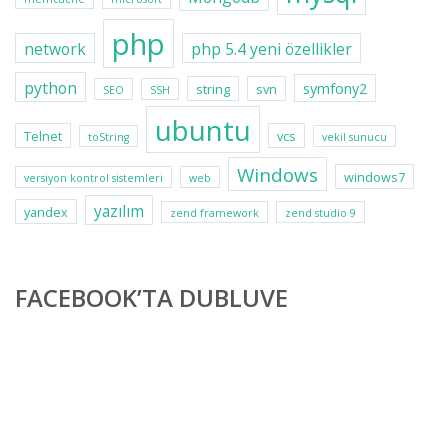
php
network
php 5.4 yeni özellikler
python
symfony2
string
svn
SEO
SSH
ubuntu
Telnet
vcs
toString
vekil sunucu
Windows
windows7
versiyon kontrol sistemleri
web
yazılım
yandex
zend framework
zend studio 9
FACEBOOK’TA DUBLUVE