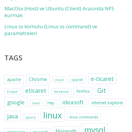
MacOsx (Host) ve Ubuntu (Client) Arasında NFS
kurmak
Linux ss komutu (Linux ss command) ve
parametreleri
TAGS
e-ticaret
Chrome
apache
cpanel
cloud
Git
eticaret
Firefox
Eclipse
facebook
google
ideasoft
internet explorer
http
hack
linux
Java
linux commands
jquery
mysql
Mongodb
memcache
microsoft