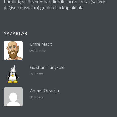
hardlink, ve Rsync + hardlink ile incremental (sadece
değişen dosyaları) günlük backup almak
YAZARLAR
Emre Macit
262 Posts
Gökhan Tunçkale
72 Posts
Ahmet Orsorlu
31 Posts