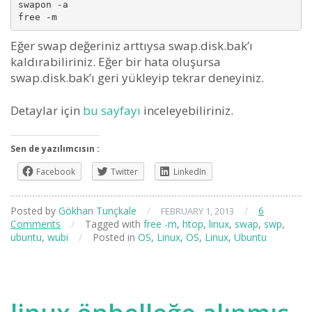
swapon -a

Eğer swap değeriniz arttıysa swap.disk.bak’ı
kaldırabiliriniz. Eğer bir hata oluşursa
swap.disk.bak’ı geri yükleyip tekrar deneyiniz.
Detaylar için
bu sayfayı
inceleyebiliriniz.
Sen de yazılımcısın :
Facebook
Twitter
LinkedIn
Posted by
Gökhan Tunçkale
/
/
6
FEBRUARY 1, 2013
Comments
/
Tagged with
free -m
,
htop
,
linux
,
swap
,
swp
,
ubuntu
,
wubi
/
Posted in
OS
,
Linux
,
OS
,
Linux
,
Ubuntu