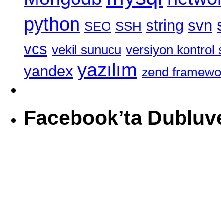
python
string
svn
SEO
SSH
vcs
vekil sunucu
versiyon kontrol 
yazılım
yandex
zend framewo
Facebook’ta Dubluv