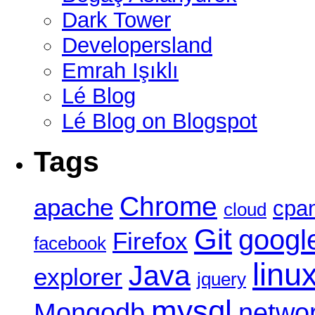
Dark Tower
Developersland
Emrah Işıklı
Lé Blog
Lé Blog on Blogspot
Tags
Chrome
apache
cpa
cloud
Git
googl
Firefox
facebook
linu
Java
explorer
jquery
mysql
Mongodb
netwo