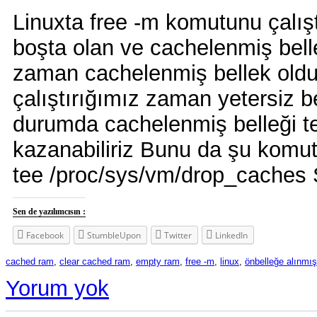
Linuxta free -m komutunu çalış
boşta olan ve cachelenmiş belle
zaman cachelenmiş bellek oldu
çalıştırığımız zaman yetersiz bel
durumda cachelenmiş belleği tem
kazanabiliriz Bunu da şu komut
tee /proc/sys/vm/drop_caches 
Sen de yazılımcısın :
Facebook
StumbleUpon
Twitter
LinkedIn
cached ram
,
clear cached ram
,
empty ram
,
free -m
,
linux
,
önbelleğe alınmış
Yorum yok