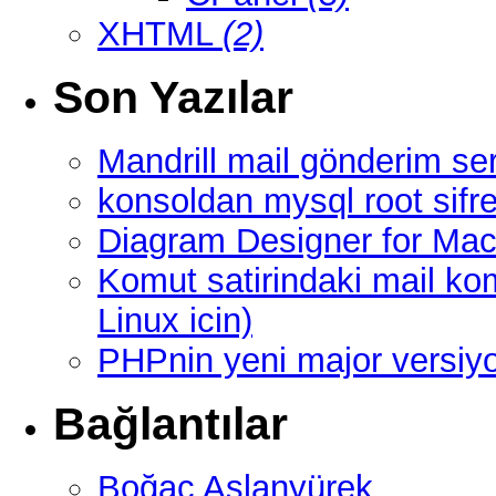
XHTML
(2)
Son Yazılar
Mandrill mail gönderim ser
konsoldan mysql root sifre
Diagram Designer for Mac
Komut satirindaki mail ko
Linux icin)
PHPnin yeni major versi
Bağlantılar
Boğaç Aslanyürek