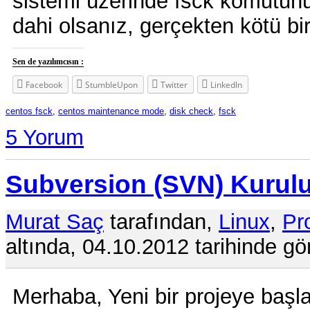
sistemi üzerinde fsck komutunu
dahi olsanız, gerçekten kötü bir 
Sen de yazılımcısın :
Facebook
StumbleUpon
Twitter
LinkedIn
centos fsck
,
centos maintenance mode
,
disk check
,
fsck
5 Yorum
Subversion (SVN) Kurul
Murat Saç
tarafından,
Linux
,
Pr
altında, 04.10.2012 tarihinde gö
Merhaba, Yeni bir projeye baş