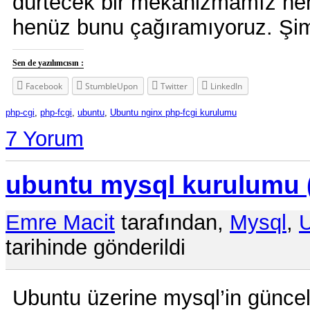
dürtecek bir mekanizmamız hen
henüz bunu çağıramıyoruz. Şi
Sen de yazılımcısın :
Facebook
StumbleUpon
Twitter
LinkedIn
php-cgi
,
php-fcgi
,
ubuntu
,
Ubuntu nginx php-fcgi kurulumu
7 Yorum
ubuntu mysql kurulumu 
Emre Macit
tarafından,
Mysql
,
tarihinde gönderildi
Ubuntu üzerine mysql’in güncel