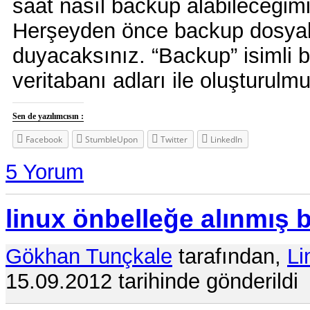
saat nasıl backup alabileceğim
Herşeyden önce backup dosyalar
duyacaksınız. “Backup” isimli b
veritabanı adları ile oluşturulmu
Sen de yazılımcısın :
Facebook
StumbleUpon
Twitter
LinkedIn
5 Yorum
linux önbelleğe alınmış 
Gökhan Tunçkale
tarafından,
Li
15.09.2012 tarihinde gönderildi