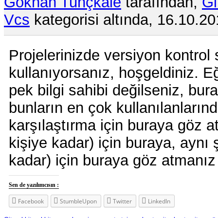
Gökhan Tunçkale
tarafından,
Gi
Vcs
kategorisi altında, 16.10.20
Projelerinizde versiyon kontrol 
kullanıyorsanız, hoşgeldiniz. Eğe
pek bilgi sahibi değilseniz, bur
bunların en çok kullanılanları
karşılaştırma için buraya göz at
kişiye kadar) için buraya, aynı 
kadar) için buraya göz atmanız
Sen de yazılımcısın :
Facebook
StumbleUpon
Twitter
LinkedIn