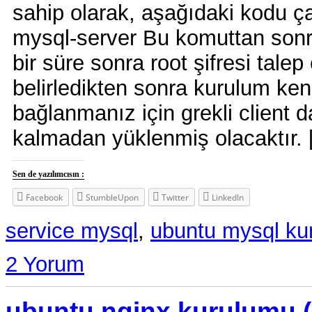
sahip olarak, aşağıdaki kodu çal
mysql-server Bu komuttan sonr
bir süre sonra root şifresi talep 
belirledikten sonra kurulum ke
bağlanmanız için grekli client 
kalmadan yüklenmiş olacaktır.
Sen de yazılımcısın :
Facebook
StumbleUpon
Twitter
LinkedIn
service mysql
,
ubuntu mysql ku
2 Yorum
ubuntu nginx kurulumu (