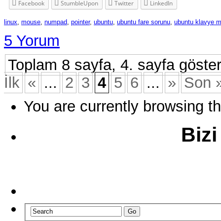
Facebook
StumbleUpon
Twitter
LinkedIn
linux
,
mouse
,
numpad
,
pointer
,
ubuntu
,
ubuntu fare sorunu
,
ubuntu klavye 
5 Yorum
Toplam 8 sayfa, 4. sayfa gösteri
İlk
«
...
2
3
4
5
6
...
»
Son 
You are currently browsing th
Bizi