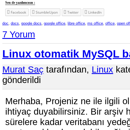
Sen de yazılımcısın :
Facebook
StumbleUpon
Twitter
LinkedIn
doc
,
docs
,
google docs
,
google office
,
libre office
,
ms office
,
office
,
open of
7 Yorum
Linux otomatik MySQL b
Murat Saç
tarafından,
Linux
kate
gönderildi
Merhaba, Projeniz ne ile ilgili 
ihtiyaç duyabilirsiniz. Bir arşiv 
sürelere kadar veritabanı yedeği