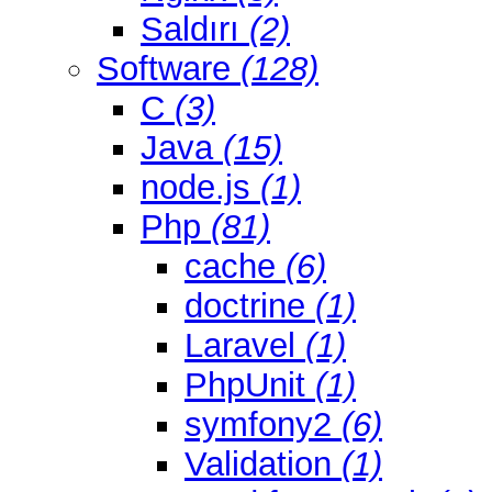
Saldırı
(2)
Software
(128)
C
(3)
Java
(15)
node.js
(1)
Php
(81)
cache
(6)
doctrine
(1)
Laravel
(1)
PhpUnit
(1)
symfony2
(6)
Validation
(1)