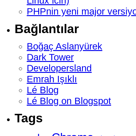
Linux icin)
PHPnin yeni major versi
Bağlantılar
Boğaç Aslanyürek
Dark Tower
Developersland
Emrah Işıklı
Lé Blog
Lé Blog on Blogspot
Tags