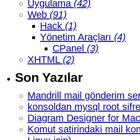
Uygulama
(42)
Web
(91)
Hack
(1)
Yönetim Araçları
(4)
CPanel
(3)
XHTML
(2)
Son Yazılar
Mandrill mail gönderim ser
konsoldan mysql root sifre
Diagram Designer for Mac
Komut satirindaki mail ko