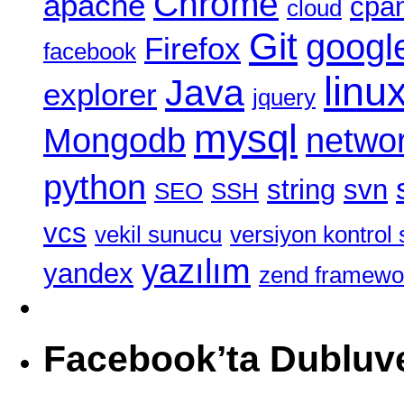
Chrome
apache
cpa
cloud
Git
googl
Firefox
facebook
linu
Java
explorer
jquery
mysql
Mongodb
netwo
python
string
svn
SEO
SSH
vcs
vekil sunucu
versiyon kontrol 
yazılım
yandex
zend framewo
Facebook’ta Dubluv