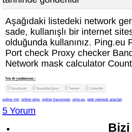
Aşağıdaki listedeki network ger
sade, kullanışlı bir internet site
olduğunda kullanınız. Ping.e
Port check Proxy checker Band
Network mask calculator Countr
Sen de yazılımcısın :
Facebook
StumbleUpon
Twitter
LinkedIn
online mtr
,
online ping
,
online traceroute
,
ping.eu
,
web network araclari
5 Yorum
Bizi