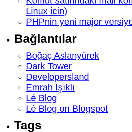
Komut satirindaki mail ko
Linux icin)
PHPnin yeni major versi
Bağlantılar
Boğaç Aslanyürek
Dark Tower
Developersland
Emrah Işıklı
Lé Blog
Lé Blog on Blogspot
Tags