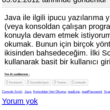
Java ile ilgili ipucu yazılarıma
(veya konsoldan çalışan program
konuyla devam etmek istiyorum
okumak. Bunun için birçok yö
ikisinden bahsedeceğim. İlki Sca
kullanarak basit bir kullanıcı g
Sen de yazılımcısın :
Facebook
StumbleUpon
Twitter
LinkedIn
Console Sınıfı
,
Java
,
Konsoldan Veri Okuma
,
readLine
,
readPassword
,
Scan
Yorum yok