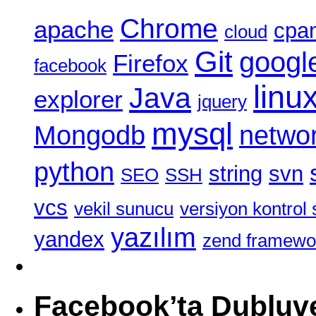
Chrome
apache
cpa
cloud
Git
googl
Firefox
facebook
linu
Java
explorer
jquery
mysql
Mongodb
netwo
python
string
svn
SEO
SSH
vcs
vekil sunucu
versiyon kontrol 
yazılım
yandex
zend framewo
Facebook’ta Dubluv