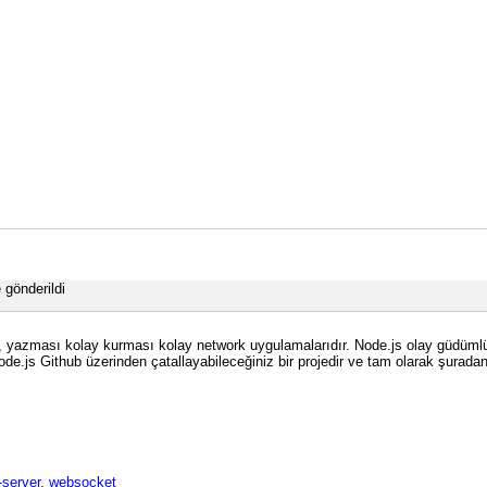
 gönderildi
 yazması kolay kurması kolay network uygulamalarıdır. Node.js olay güdümlü (e
 Node.js Github üzerinden çatallayabileceğiniz bir projedir ve tam olarak şurad
-server
,
websocket