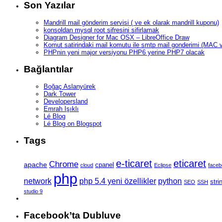
Son Yazılar
Mandrill mail gönderim servisi ( ve ek olarak mandrill kuponu)
konsoldan mysql root sifresini sifirlamak
Diagram Designer for Mac OSX – LibreOffice Draw
Komut satirindaki mail komutu ile smtp mail gonderimi (MAC v
PHPnin yeni major versiyonu PHP6 yerine PHP7 olacak
Bağlantılar
Boğaç Aslanyürek
Dark Tower
Developersland
Emrah Işıklı
Lé Blog
Lé Blog on Blogspot
Tags
e-ticaret
eticaret
Chrome
apache
cpanel
cloud
Eclipse
face
php
network
php 5.4 yeni özellikler
python
stri
SEO
SSH
studio 9
Facebook’ta Dubluve