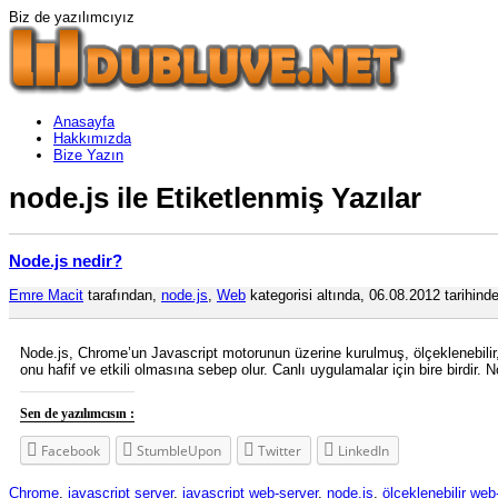
Biz de yazılımcıyız
Anasayfa
Hakkımızda
Bize Yazın
node.js ile Etiketlenmiş Yazılar
Node.js nedir?
Emre Macit
tarafından,
node.js
,
Web
kategorisi altında, 06.08.2012 tarihinde
Node.js, Chrome’un Javascript motorunun üzerine kurulmuş, ölçeklenebilir,
onu hafif ve etkili olmasına sebep olur. Canlı uygulamalar için bire birdir.
Sen de yazılımcısın :
Facebook
StumbleUpon
Twitter
LinkedIn
Chrome
,
javascript server
,
javascript web-server
,
node.js
,
ölçeklenebilir web