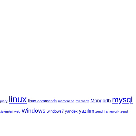
linux
mysql
Mongodb
linux commands
query
memcache
microsoft
Windows
yazılım
windows7
yandex
sistemleri
web
zend framework
zend