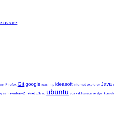
e Linux icin)
Git
Java
google
ideasoft
Firefox
internet explorer
http
book
hack
j
ubuntu
symfony2
ng
svn
Telnet
vcs
toString
vekil sunucu
versiyon kontrol 