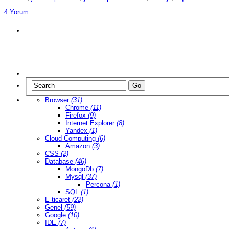
4 Yorum
Browser
(31)
Chrome
(11)
Firefox
(9)
Internet Explorer
(8)
Yandex
(1)
Cloud Computing
(6)
Amazon
(3)
CSS
(2)
Database
(46)
MongoDb
(7)
Mysql
(37)
Percona
(1)
SQL
(1)
E-ticaret
(22)
Genel
(59)
Google
(10)
IDE
(7)