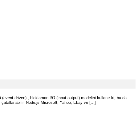
vent-driven) , bloklaman I/O (input output) modelini kullanır ki, bu da
an çatallanabilir. Node.js Microsoft, Yahoo, Ebay ve […]