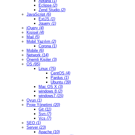
Aptana
(1)
Eclipse
(2)
Zend Studio
(2)
JavaScript
(6)
ExtJS
(1)
Jquery
(1)
jQuery
(4)
Kişisel
(4)
Mail
(5)
Mobil Yazılım
(2)
Corona
(1)
Mobile
(6)
Network
(14)
Önemli Kişiler
(3)
OS
(95)
Linux
(75)
CentOS
(4)
Pardus
(1)
Ubuntu
(39)
Mac OS X
(3)
windows 8
(2)
windows7
(15)
Oyun
(1)
Proje Yönetimi
(20)
Git
(11)
Svn
(7)
Vcs
(7)
SEO
(1)
Server
(23)
Apache
(10)