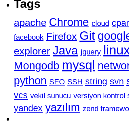
Tags
Chrome
apache
cpa
cloud
Git
googl
Firefox
facebook
linu
Java
explorer
jquery
mysql
Mongodb
netwo
python
string
svn
SEO
SSH
vcs
vekil sunucu
versiyon kontrol 
yazılım
yandex
zend framewo