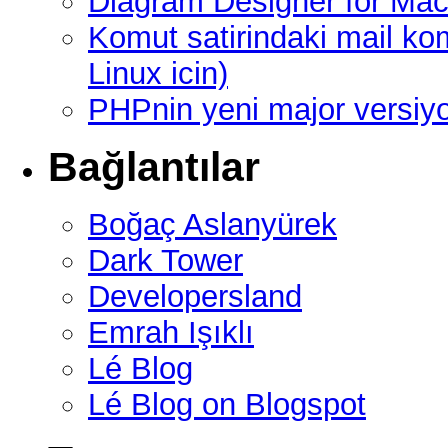
Diagram Designer for Mac
Komut satirindaki mail ko
Linux icin)
PHPnin yeni major versi
Bağlantılar
Boğaç Aslanyürek
Dark Tower
Developersland
Emrah Işıklı
Lé Blog
Lé Blog on Blogspot