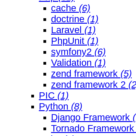
cache
(6)
doctrine
(1)
Laravel
(1)
PhpUnit
(1)
symfony2
(6)
Validation
(1)
zend framework
(5)
zend framework 2
(2
PIC
(1)
Python
(8)
Django Framework
Tornado Framewor