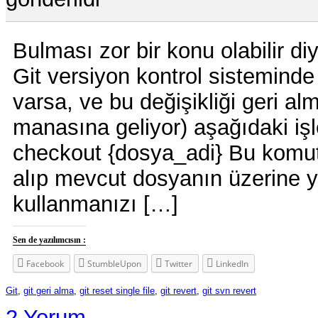
Bulması zor bir konu olabilir d
Git versiyon kontrol sisteminde
varsa, ve bu değişikliği geri al
manasına geliyor) aşağıdaki işl
checkout {dosya_adi} Bu komu
alıp mevcut dosyanın üzerine y
kullanmanızı […]
Sen de yazılımcısın :
Facebook
StumbleUpon
Twitter
LinkedIn
Git
,
git geri alma
,
git reset single file
,
git revert
,
git svn revert
2 Yorum