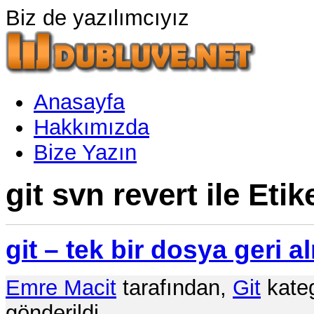
Biz de yazılımcıyız
Anasayfa
Hakkımızda
Bize Yazın
git svn revert ile Eti
git – tek bir dosya geri a
Emre Macit
tarafından,
Git
kateg
gönderildi