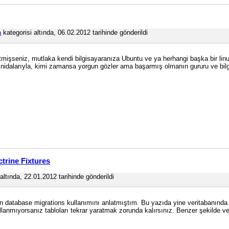
a
kategorisi altında, 06.02.2012 tarihinde gönderildi
k etmişseniz, mutlaka kendi bilgisayaranıza Ubuntu ve ya herhangi başka bir
dalarıyla, kimi zamansa yorgun gözler ama başarmış olmanın gururu ve bilgi bi
ctrine Fixtures
altında, 22.01.2012 tarihinde gönderildi
n database migrations kullanımını anlatmıştım. Bu yazıda yine veritabanında 
ullanmıyorsanız tabloları tekrar yaratmak zorunda kalırsınız. Benzer şekilde ve