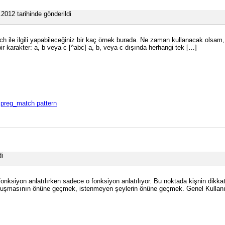
.2012 tarihinde gönderildi
h ile ilgili yapabileceğiniz bir kaç örnek burada. Ne zaman kullanacak olsam
r karakter: a, b veya c [^abc] a, b, veya c dışında herhangi tek […]
,
preg_match pattern
di
ir fonksiyon anlatılırken sadece o fonksiyon anlatılıyor. Bu noktada kişnin dik
ata oluşmasının önüne geçmek, istenmeyen şeylerin önüne geçmek. Genel Kulla