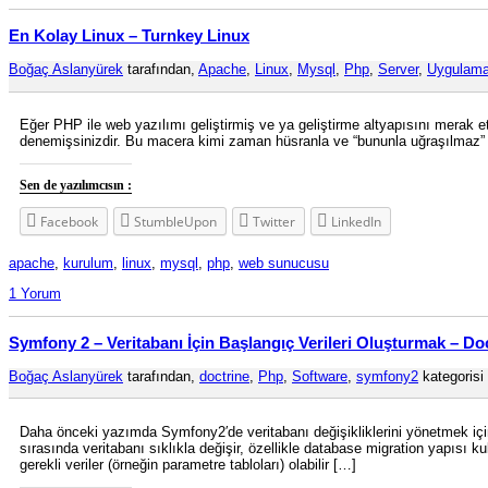
En Kolay Linux – Turnkey Linux
Boğaç Aslanyürek
tarafından,
Apache
,
Linux
,
Mysql
,
Php
,
Server
,
Uygulam
Eğer PHP ile web yazılımı geliştirmiş ve ya geliştirme altyapısını mera
denemişsinizdir. Bu macera kimi zaman hüsranla ve “bununla uğraşılmaz” ni
Sen de yazılımcısın :
Facebook
StumbleUpon
Twitter
LinkedIn
apache
,
kurulum
,
linux
,
mysql
,
php
,
web sunucusu
1 Yorum
Symfony 2 – Veritabanı İçin Başlangıç Verileri Oluşturmak – Do
Boğaç Aslanyürek
tarafından,
doctrine
,
Php
,
Software
,
symfony2
kategorisi 
Daha önceki yazımda Symfony2′de veritabanı değişikliklerini yönetmek içi
sırasında veritabanı sıklıkla değişir, özellikle database migration yapısı k
gerekli veriler (örneğin parametre tabloları) olabilir […]