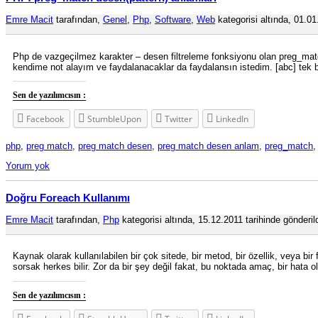
Emre Macit
tarafından,
Genel
,
Php
,
Software
,
Web
kategorisi altında, 01.01
Php de vazgeçilmez karakter – desen filtreleme fonksiyonu olan preg_matc
kendime not alayım ve faydalanacaklar da faydalansın istedim. [abc] tek bi
Sen de yazılımcısın :
Facebook
StumbleUpon
Twitter
LinkedIn
php
,
preg match
,
preg match desen
,
preg match desen anlam
,
preg_match
Yorum yok
Doğru Foreach Kullanımı
Emre Macit
tarafından,
Php
kategorisi altında, 15.12.2011 tarihinde gönderil
Kaynak olarak kullanılabilen bir çok sitede, bir metod, bir özellik, veya b
sorsak herkes bilir. Zor da bir şey değil fakat, bu noktada amaç, bir h
Sen de yazılımcısın :