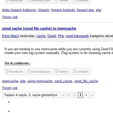
Facebook
StumbleUpon
Twitter
LinkedIn
doğru foreach kullanımı
,
foreach
,
foreach kontrolü
,
foreach php
,
php
Yorum yok
zend cache (zend file cache) to memcache
Emre Macit
tarafından,
cache
,
Genel
,
Php
,
zend framework
kategorisi altınd
If you are tending to use memcache while you are currently using Zend File
create your own tag system manually. (Tag system is for cleaning cache 
Sen de yazılımcısın :
Facebook
StumbleUpon
Twitter
LinkedIn
memcache
,
php
,
using memcache
,
zend_cache
,
zend_file_cache
Yorum yok
Toplam 4 sayfa, 3. sayfa gösteriliyor.
«
1
2
3
4
»