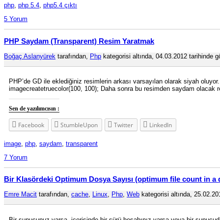
php
,
php 5.4
,
php5.4 çıktı
5 Yorum
PHP Saydam (Transparent) Resim Yaratmak
Boğaç Aslanyürek
tarafından,
Php
kategorisi altında, 04.03.2012 tarihinde gö
PHP’de GD ile eklediğiniz resimlerin arkası varsayılan olarak siyah oluyor
imagecreatetruecolor(100, 100); Daha sonra bu resimden saydam olacak ren
Sen de yazılımcısın :
Facebook
StumbleUpon
Twitter
LinkedIn
image
,
php
,
saydam
,
transparent
7 Yorum
Bir Klasördeki Optimum Dosya Sayısı (optimum file count in a 
Emre Macit
tarafından,
cache
,
Linux
,
Php
,
Web
kategorisi altında, 25.02.201
Bir sunucunuz varsa, içerisinde bir sürü hesabınız varsa veya bir sunucudak