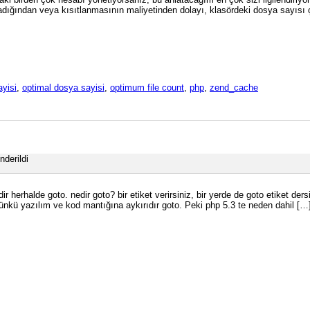
anmadığından veya kısıtlanmasının maliyetinden dolayı, klasördeki dosya sayısı
ayisi
,
optimal dosya sayisi
,
optimum file count
,
php
,
zend_cache
nderildi
r herhalde goto. nedir goto? bir etiket verirsiniz, bir yerde de goto etiket de
ünkü yazılım ve kod mantığına aykırıdır goto. Peki php 5.3 te neden dahil […