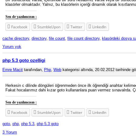
klasörler olmaktadır. Yalnız, bu klasörlerin içeriği dinamik olarak kısıtl
Sen de yazılımcısın :
Facebook
StumbleUpon
Twitter
LinkedIn
cache directory
,
directory
,
file count
,
file count directory
,
klasördeki dosya s
Yorum yok
php 5.3 goto ozelligi
Emre Macit
tarafından,
Php
,
Web
kategorisi altında, 20.02.2012 tarihinde gö
Herkesin c dilinde döngüleri öğrenmeden önce ilk öğrendiği anahtar kelimedi
Fakat hocalarımız dahi kızar goto kullananlara puan vermez sınavalrda. Ç
Sen de yazılımcısın :
Facebook
StumbleUpon
Twitter
LinkedIn
goto
,
php
,
php 5.3
,
php 5.3 goto
3 Yorum