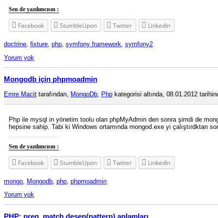
Sen de yazılımcısın :
Facebook
StumbleUpon
Twitter
LinkedIn
doctrine
,
fixture
,
php
,
symfony framework
,
symfony2
Yorum yok
Mongodb için phpmoadmin
Emre Macit
tarafından,
MongoDb
,
Php
kategorisi altında, 08.01.2012 tarihin
Php ile mysql in yönetim toolu olan phpMyAdmin den sonra şimdi de mongo 
hepsine sahip. Tabi ki Windows ortamında mongod.exe yi çalıştırdktan son
Sen de yazılımcısın :
Facebook
StumbleUpon
Twitter
LinkedIn
mongo
,
Mongodb
,
php
,
phpmoadmin
Yorum yok
PHP: preg_match desen(pattern) anlamları