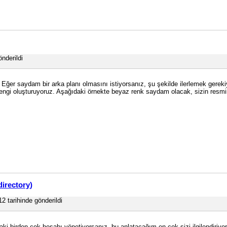
nderildi
. Eğer saydam bir arka planı olmasını istiyorsanız, şu şekilde ilerlemek gerek
gi oluşturuyoruz. Aşağıdaki örnekte beyaz renk saydam olacak, sizin resminiz
directory)
2 tarihinde gönderildi
i birden çok hesabı yönetiyorsanız, bu anlatacağım en çok sizi ilgilendiriyor. 