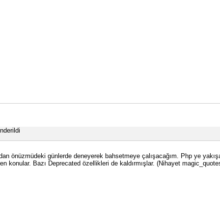
nderildi
unlardan önüzmüdeki günlerde deneyerek bahsetmeye çalışacağım. Php ye yakışa
çeren konular. Bazı Deprecated özellikleri de kaldırmışlar. (Nihayet magic_quo