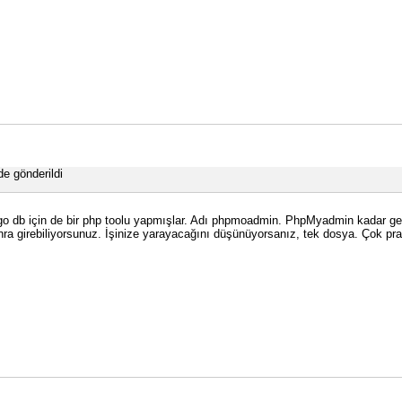
de gönderildi
db için de bir php toolu yapmışlar. Adı phpmoadmin. PhpMyadmin kadar geniş 
ra girebiliyorsunuz. İşinize yarayacağını düşünüyorsanız, tek dosya. Çok pra