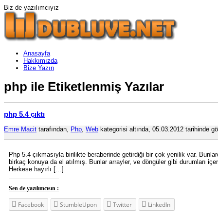
Biz de yazılımcıyız
Anasayfa
Hakkımızda
Bize Yazın
php ile Etiketlenmiş Yazılar
php 5.4 çıktı
Emre Macit
tarafından,
Php
,
Web
kategorisi altında, 05.03.2012 tarihinde gö
Php 5.4 çıkmasıyla birilikte beraberinde getirdiği bir çok yenilik var. B
birkaç konuya da el atılmış. Bunlar arrayler, ve döngüler gibi durumları i
Herkese hayırlı […]
Sen de yazılımcısın :
Facebook
StumbleUpon
Twitter
LinkedIn