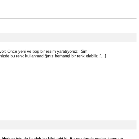
iyor: Önce yeni ve boş bir resim yaratıyoruz: $im =
de bu renk kullanmadığınız herhangi bir renk olabilir. […]
Herkes için de faydalı bir bilgi tabi ki. Bir yazılımda cache, temp vb.