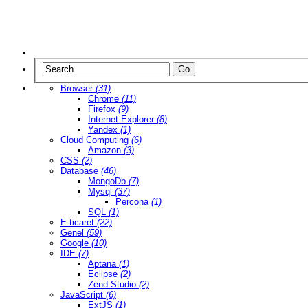
Browser
(31)
Chrome
(11)
Firefox
(9)
Internet Explorer
(8)
Yandex
(1)
Cloud Computing
(6)
Amazon
(3)
CSS
(2)
Database
(46)
MongoDb
(7)
Mysql
(37)
Percona
(1)
SQL
(1)
E-ticaret
(22)
Genel
(59)
Google
(10)
IDE
(7)
Aptana
(1)
Eclipse
(2)
Zend Studio
(2)
JavaScript
(6)
ExtJS
(1)