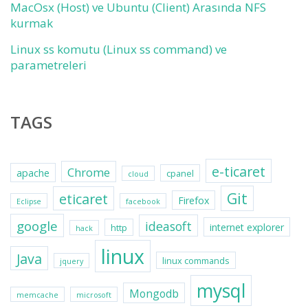
MacOsx (Host) ve Ubuntu (Client) Arasında NFS
kurmak
Linux ss komutu (Linux ss command) ve
parametreleri
TAGS
e-ticaret
Chrome
apache
cpanel
cloud
Git
eticaret
Firefox
Eclipse
facebook
google
ideasoft
internet explorer
http
hack
linux
Java
linux commands
jquery
mysql
Mongodb
memcache
microsoft