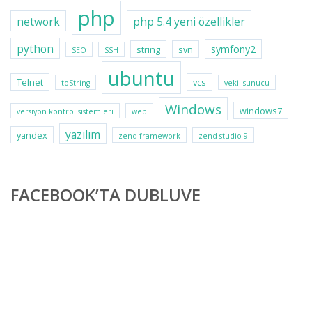
php
network
php 5.4 yeni özellikler
python
symfony2
string
svn
SEO
SSH
ubuntu
Telnet
vcs
toString
vekil sunucu
Windows
windows7
versiyon kontrol sistemleri
web
yazılım
yandex
zend framework
zend studio 9
FACEBOOK’TA DUBLUVE