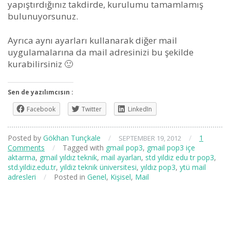
yapıştırdığınız takdirde, kurulumu tamamlamış
bulunuyorsunuz.
Ayrıca aynı ayarları kullanarak diğer mail
uygulamalarına da mail adresinizi bu şekilde
kurabilirsiniz 🙂
Sen de yazılımcısın :
Facebook
Twitter
LinkedIn
Posted by
Gökhan Tunçkale
/
/
1
SEPTEMBER 19, 2012
Comments
/
Tagged with
gmail pop3
,
gmail pop3 içe
aktarma
,
gmail yıldız teknik
,
mail ayarları
,
std yildiz edu tr pop3
,
std.yildiz.edu.tr
,
yildiz teknik üniversitesi
,
yıldız pop3
,
ytü mail
adresleri
/
Posted in
Genel
,
Kişisel
,
Mail