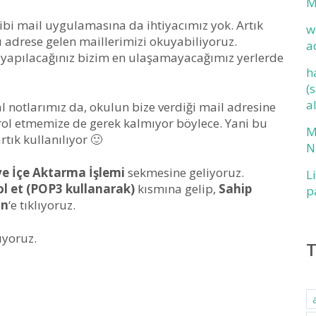
M
bi mail uygulamasına da ihtiyacımız yok. Artık
w
 adrese gelen maillerimizi okuyabiliyoruz.
a
 yapılacağınız bizim en ulaşamayacağımız yerlerde
h
(
a
inal notlarımız da, okulun bize verdiği mail adresine
ntrol etmemize de gerek kalmıyor böylece. Yani bu
M
tık kullanılıyor 🙂
N
ve İçe Aktarma İşlemi
sekmesine geliyoruz.
L
ol et (POP3 kullanarak)
kısmına gelip,
Sahip
p
in
‘e tıklıyoruz.
ıyoruz.