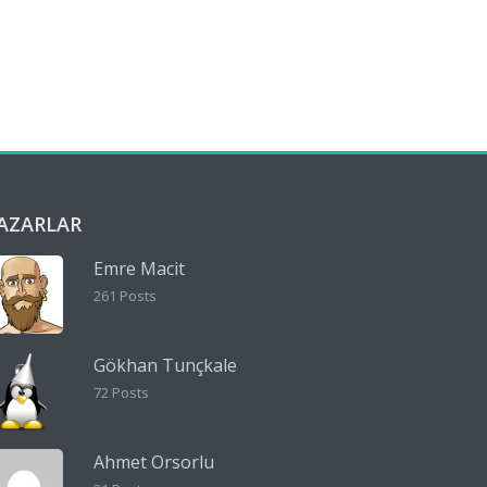
AZARLAR
Emre Macit
261 Posts
Gökhan Tunçkale
72 Posts
Ahmet Orsorlu