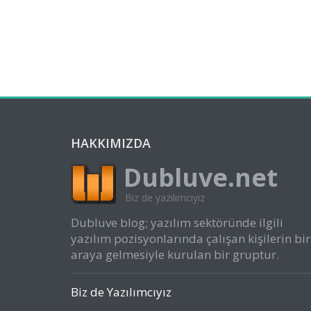
HAKKIMIZDA
Dubluve.net
Biz de yazılımcıyız
Dubluve blog; yazılım sektöründe ilgili
yazılım pozisyonlarında çalışan kişilerin bir
araya gelmesiyle kurulan bir gruptur.
Biz de Yazılımcıyız