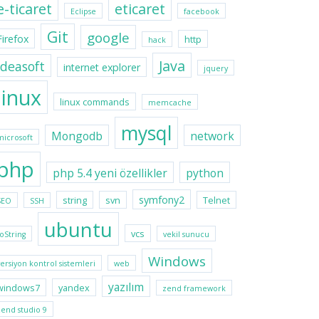
e-ticaret
eticaret
Eclipse
facebook
Git
google
Firefox
http
hack
Java
ideasoft
internet explorer
jquery
linux
linux commands
memcache
mysql
Mongodb
network
microsoft
php
php 5.4 yeni özellikler
python
symfony2
string
svn
Telnet
SEO
SSH
ubuntu
vcs
toString
vekil sunucu
Windows
versiyon kontrol sistemleri
web
yazılım
windows7
yandex
zend framework
zend studio 9