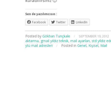
kurabilirsiniz 🙂
Sen de yazılımcısın :
Facebook
Twitter
LinkedIn
Posted by
Gökhan Tunçkale
/
SEPTEMBER 19, 2012
aktarma
,
gmail yıldız teknik
,
mail ayarları
,
std yildiz e
ytü mail adresleri
/
Posted in
Genel
,
Kişisel
,
Mail