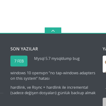
SON YAZILAR
Y
Mysql 5.7 mysqldump bug
7 FEB
windows 10 openvpn “no tap-windows adapters
on this system” hatası
hardlink, ve Rsync + hardlink ile incremental
(sadece değişen dosyaları) günlük backup almak