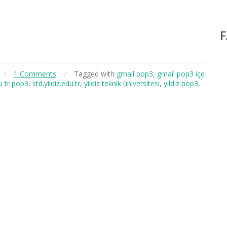
/
1 Comments
/
Tagged with
gmail pop3
,
gmail pop3 içe
du tr pop3
,
std.yildiz.edu.tr
,
yildiz teknik üniversitesi
,
yıldız pop3
,