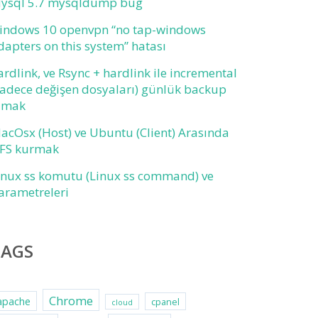
ysql 5.7 mysqldump bug
indows 10 openvpn “no tap-windows
dapters on this system” hatası
ardlink, ve Rsync + hardlink ile incremental
sadece değişen dosyaları) günlük backup
lmak
acOsx (Host) ve Ubuntu (Client) Arasında
FS kurmak
inux ss komutu (Linux ss command) ve
arametreleri
TAGS
Chrome
apache
cpanel
cloud