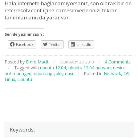
Hala internete bağlanamıyorsanız, son olarak bir de
/etc/resolv.conf içine nameserverlerinizi tekrar
tanımlamanızda yarar var.
Sen de yazılımcısın :
Facebook
Twitter
LinkedIn
Posted by
Emre Macit
/
/
4 Comments
FEBRUARY 20, 2013
/
Tagged with
ubuntu 12.04
,
ubuntu 12.04 network device
not managed
,
ubuntu ip çakışması
/
Posted in
Network
,
OS
,
Linux
,
Ubuntu