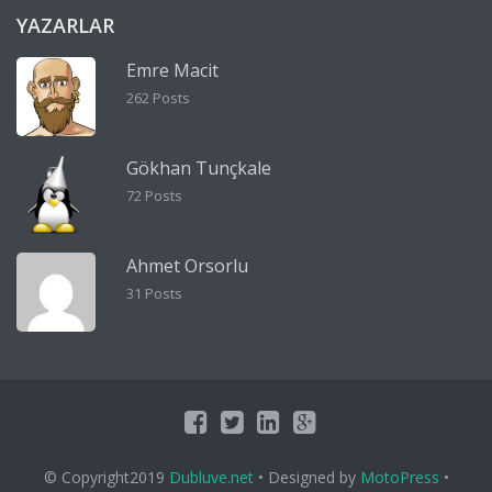
YAZARLAR
Emre Macit
262 Posts
Gökhan Tunçkale
72 Posts
Ahmet Orsorlu
31 Posts
© Copyright2019
Dubluve.net
• Designed by
MotoPress
•