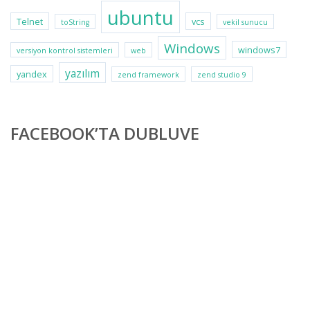
ubuntu
Telnet
vcs
toString
vekil sunucu
Windows
windows7
versiyon kontrol sistemleri
web
yazılım
yandex
zend framework
zend studio 9
FACEBOOK’TA DUBLUVE