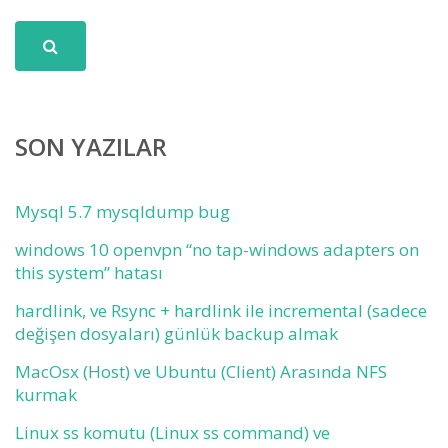
SON YAZILAR
Mysql 5.7 mysqldump bug
windows 10 openvpn “no tap-windows adapters on
this system” hatası
hardlink, ve Rsync + hardlink ile incremental (sadece
değişen dosyaları) günlük backup almak
MacOsx (Host) ve Ubuntu (Client) Arasında NFS
kurmak
Linux ss komutu (Linux ss command) ve