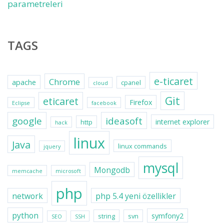
parametreleri
TAGS
e-ticaret
Chrome
apache
cpanel
cloud
Git
eticaret
Firefox
Eclipse
facebook
google
ideasoft
internet explorer
http
hack
linux
Java
linux commands
jquery
mysql
Mongodb
memcache
microsoft
php
network
php 5.4 yeni özellikler
python
symfony2
string
svn
SEO
SSH