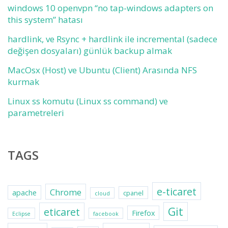
windows 10 openvpn “no tap-windows adapters on
this system” hatası
hardlink, ve Rsync + hardlink ile incremental (sadece
değişen dosyaları) günlük backup almak
MacOsx (Host) ve Ubuntu (Client) Arasında NFS
kurmak
Linux ss komutu (Linux ss command) ve
parametreleri
TAGS
e-ticaret
Chrome
apache
cpanel
cloud
Git
eticaret
Firefox
Eclipse
facebook