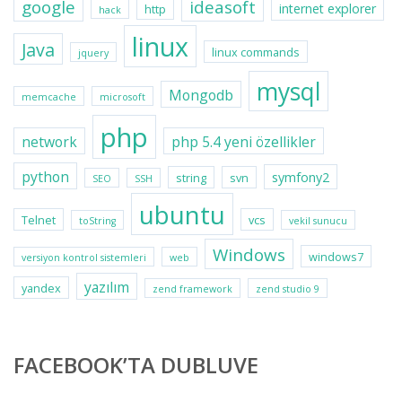
google
ideasoft
internet explorer
http
hack
linux
Java
linux commands
jquery
mysql
Mongodb
memcache
microsoft
php
network
php 5.4 yeni özellikler
python
symfony2
string
svn
SEO
SSH
ubuntu
Telnet
vcs
toString
vekil sunucu
Windows
windows7
versiyon kontrol sistemleri
web
yazılım
yandex
zend framework
zend studio 9
FACEBOOK’TA DUBLUVE