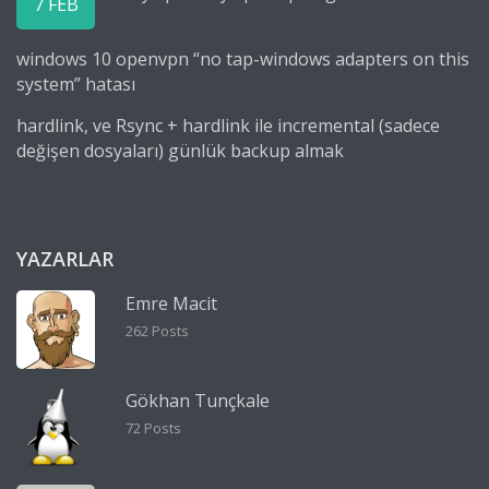
7 FEB
windows 10 openvpn “no tap-windows adapters on this
system” hatası
hardlink, ve Rsync + hardlink ile incremental (sadece
değişen dosyaları) günlük backup almak
YAZARLAR
Emre Macit
262 Posts
Gökhan Tunçkale
72 Posts