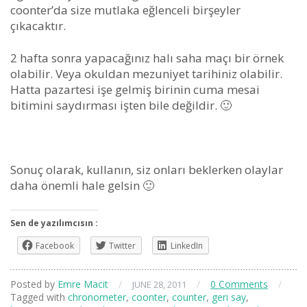
coonter’da size mutlaka eğlenceli birşeyler
çıkacaktır.
2 hafta sonra yapacağınız halı saha maçı bir örnek
olabilir. Veya okuldan mezuniyet tarihiniz olabilir.
Hatta pazartesi işe gelmiş birinin cuma mesai
bitimini saydırması işten bile değildir. 🙂
Sonuç olarak, kullanın, siz onları beklerken olaylar
daha önemli hale gelsin 🙂
Sen de yazılımcısın :
Facebook
Twitter
LinkedIn
Posted by
Emre Macit
/
/
0 Comments
/
JUNE 28, 2011
Tagged with
chronometer
,
coonter
,
counter
,
geri say
,