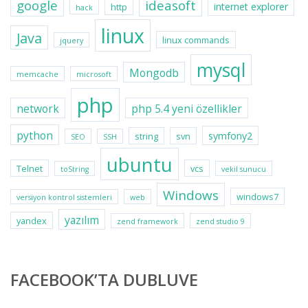
google
ideasoft
internet explorer
http
hack
linux
Java
linux commands
jquery
mysql
Mongodb
memcache
microsoft
php
network
php 5.4 yeni özellikler
python
symfony2
string
svn
SEO
SSH
ubuntu
Telnet
vcs
toString
vekil sunucu
Windows
windows7
versiyon kontrol sistemleri
web
yazılım
yandex
zend framework
zend studio 9
FACEBOOK’TA DUBLUVE