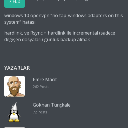
7 FEB
windows 10 openvpn “no tap-windows adapters on this
system” hatası
hardlink, ve Rsync + hardlink ile incremental (sadece
değişen dosyaları) günlük backup almak
YAZARLAR
Emre Macit
262 Posts
Gökhan Tunçkale
72 Posts