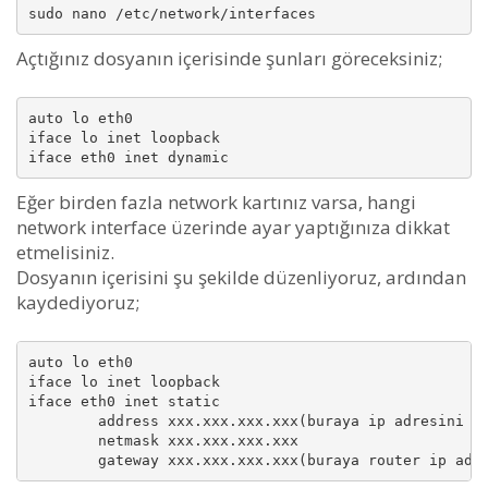
Açtığınız dosyanın içerisinde şunları göreceksiniz;
auto lo eth0

iface lo inet loopback

Eğer birden fazla network kartınız varsa, hangi
network interface üzerinde ayar yaptığınıza dikkat
etmelisiniz.
Dosyanın içerisini şu şekilde düzenliyoruz, ardından
kaydediyoruz;
auto lo eth0

iface lo inet loopback

iface eth0 inet static

        address xxx.xxx.xxx.xxx(buraya ip adresini ya
        netmask xxx.xxx.xxx.xxx
