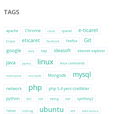
TAGS
e-ticaret
Chrome
apache
cpanel
cloud
Git
eticaret
Firefox
Eclipse
facebook
google
ideasoft
internet explorer
http
hack
linux
Java
linux commands
jquery
mysql
Mongodb
memcache
microsoft
php
network
php 5.4 yeni özellikler
python
symfony2
string
svn
SEO
SSH
ubuntu
Telnet
vcs
toString
vekil sunucu