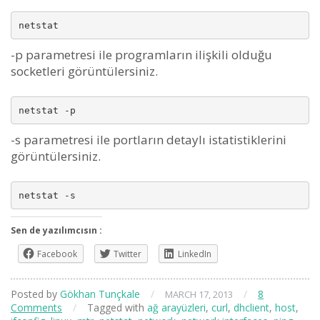
-p parametresi ile programların ilişkili olduğu
socketleri görüntülersiniz.
-s parametresi ile portların detaylı istatistiklerini
görüntülersiniz.
Sen de yazılımcısın :
Facebook
Twitter
LinkedIn
Posted by
Gökhan Tunçkale
/
/
8
MARCH 17, 2013
Comments
/
Tagged with
ağ arayüzleri
,
curl
,
dhclient
,
host
,