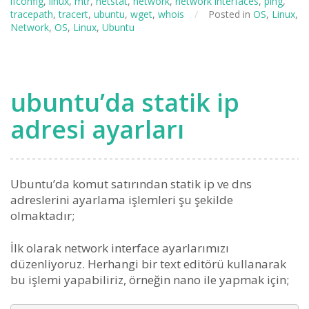
ifconfig
,
linux
,
mtr
,
netstat
,
network
,
network interfaces
,
ping
,
tracepath
,
tracert
,
ubuntu
,
wget
,
whois
/
Posted in
OS
,
Linux
,
Network
,
OS
,
Linux
,
Ubuntu
ubuntu’da statik ip
adresi ayarları
Ubuntu’da komut satırından statik ip ve dns
adreslerini ayarlama işlemleri şu şekilde
olmaktadır;
İlk olarak network interface ayarlarımızı
düzenliyoruz. Herhangi bir text editörü kullanarak
bu işlemi yapabiliriz, örneğin nano ile yapmak için;