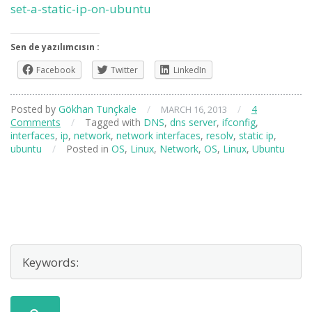
set-a-static-ip-on-ubuntu
Sen de yazılımcısın :
Facebook
Twitter
LinkedIn
Posted by
Gökhan Tunçkale
/
/
4
MARCH 16, 2013
Comments
/
Tagged with
DNS
,
dns server
,
ifconfig
,
interfaces
,
ip
,
network
,
network interfaces
,
resolv
,
static ip
,
ubuntu
/
Posted in
OS
,
Linux
,
Network
,
OS
,
Linux
,
Ubuntu