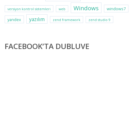
Windows
windows7
versiyon kontrol sistemleri
web
yazılım
yandex
zend framework
zend studio 9
FACEBOOK’TA DUBLUVE