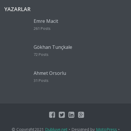
YAZARLAR
Emre Macit
261 Posts
Gökhan Tunçkale
72 Posts
Ahmet Orsorlu
31 Posts
© Copyright2021
Dubluve.net
• Designed by
MotoPress
•