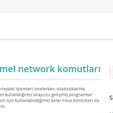
emel network komutları
ndeki işlemleri incelerken, istatistiklerine
en kullandığımız arayüzü gelişmiş programlar
S
 biri için kullanabildiğimiz birer linux komutları da
im.