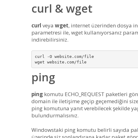
curl & wget
curl
veya
wget
, internet üzerinden dosya i
parametresi ile, wget kullanıyorsanız para
indirebilirsiniz.
curl -O website.com/file

ping
ping
komutu ECHO_REQUEST paketleri göndere
domain ile iletişime geçip geçemediğini size
ping komutuna yanıt verebilecek şekilde y
bulundurmalısınız.
Windowstaki ping komutu belirli sayıda pake
üzerinde siz sonlandırana kadar paket gön