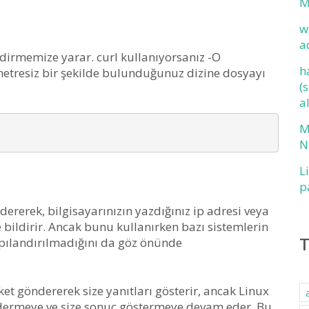
M
w
a
ndirmemize yarar. curl kullanıyorsanız -O
h
metresiz bir şekilde bulunduğunuz dizine dosyayı
(
a
M
N
L
p
rek, bilgisayarınızın yazdığınız ip adresi veya
 bildirir. Ancak bunu kullanırken bazı sistemlerin
apılandırılmadığını da göz önünde
t göndererek size yanıtları gösterir, ancak Linux
dermeye ve size sonuç göstermeye devam eder. Bu