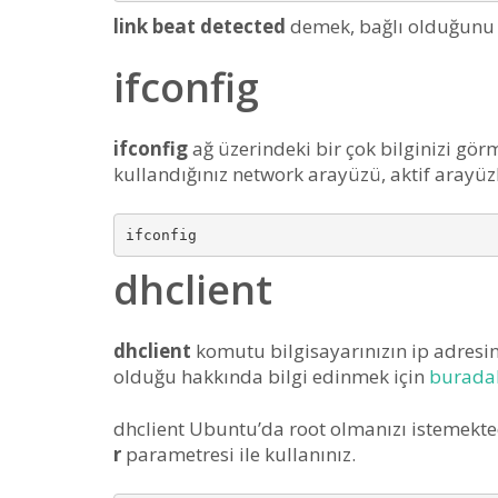
link beat detected
demek, bağlı olduğunu 
ifconfig
ifconfig
ağ üzerindeki bir çok bilginizi görm
kullandığınız network arayüzü, aktif arayüzl
dhclient
dhclient
komutu bilgisayarınızın ip adresin
olduğu hakkında bilgi edinmek için
buradak
dhclient Ubuntu’da root olmanızı istemekted
r
parametresi ile kullanınız.