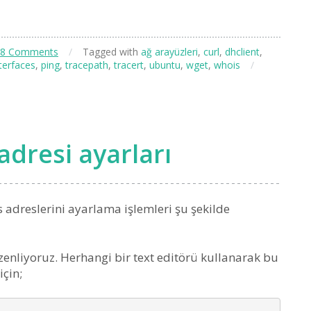
8 Comments
/
Tagged with
ağ arayüzleri
,
curl
,
dhclient
,
terfaces
,
ping
,
tracepath
,
tracert
,
ubuntu
,
wget
,
whois
/
adresi ayarları
 adreslerini ayarlama işlemleri şu şekilde
zenliyoruz. Herhangi bir text editörü kullanarak bu
için;