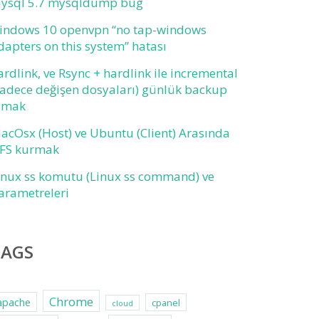
ysql 5.7 mysqldump bug
indows 10 openvpn “no tap-windows
dapters on this system” hatası
ardlink, ve Rsync + hardlink ile incremental
sadece değişen dosyaları) günlük backup
lmak
acOsx (Host) ve Ubuntu (Client) Arasında
FS kurmak
inux ss komutu (Linux ss command) ve
arametreleri
TAGS
Chrome
apache
cpanel
cloud