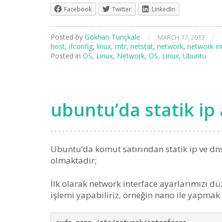
Facebook
Twitter
LinkedIn
Posted by
Gökhan Tunçkale
/
/
MARCH 17, 2013
host
,
ifconfig
,
linux
,
mtr
,
netstat
,
network
,
network in
Posted in
OS
,
Linux
,
Network
,
OS
,
Linux
,
Ubuntu
ubuntu’da statik ip 
Ubuntu’da komut satırından statik ip ve dns
olmaktadır;
İlk olarak network interface ayarlarımızı dü
işlemi yapabiliriz, örneğin nano ile yapmak 