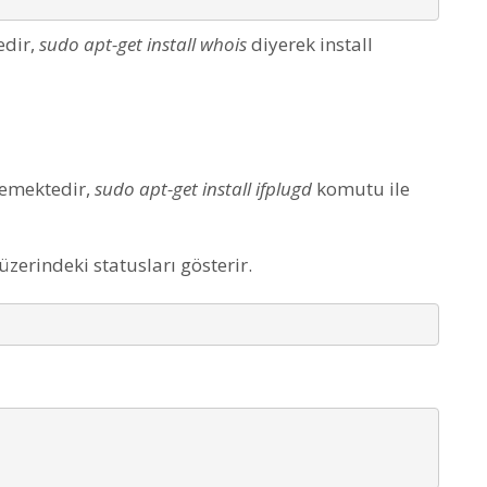
edir,
sudo apt-get install whois
diyerek install
memektedir,
sudo apt-get install ifplugd
komutu ile
zerindeki statusları gösterir.