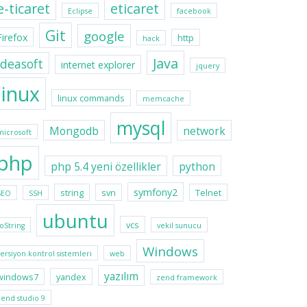
e-ticaret
eticaret
Eclipse
facebook
Git
google
Firefox
http
hack
Java
ideasoft
internet explorer
jquery
linux
linux commands
memcache
mysql
Mongodb
network
microsoft
php
php 5.4 yeni özellikler
python
symfony2
string
svn
Telnet
SEO
SSH
ubuntu
vcs
toString
vekil sunucu
Windows
versiyon kontrol sistemleri
web
yazılım
windows7
yandex
zend framework
zend studio 9