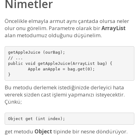
Nimetler
Öncelikle elmayla armut aynı çantada olursa neler
olur onu görelim. Parametre olarak bir
ArrayList
alan metodumuz olduğunu düşünelim.
getAppleJuice (ourBag);

// ...

public void getAppleJuice(ArrayList bag) {

        Apple anApple = bag.get(0);

}
Bu metodu derlemek istediğinizde derleyici hata
vererek sizden cast işlemi yapmanızı isteyecektir.
Çünkü;
Object get (int index);
get metodu
Object
tipinde bir nesne döndürüyor.