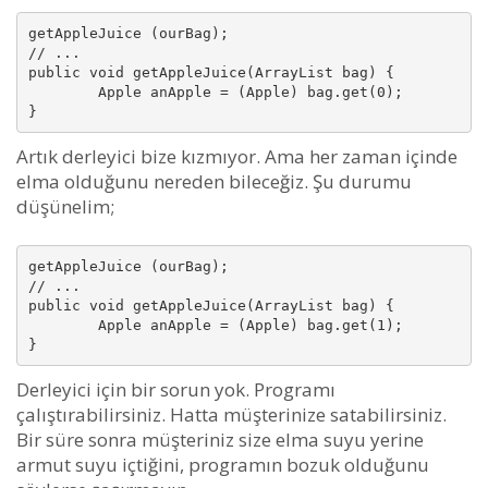
getAppleJuice (ourBag);

// ...

public void getAppleJuice(ArrayList bag) {

        Apple anApple = (Apple) bag.get(0);

}
Artık derleyici bize kızmıyor. Ama her zaman içinde
elma olduğunu nereden bileceğiz. Şu durumu
düşünelim;
getAppleJuice (ourBag);

// ...

public void getAppleJuice(ArrayList bag) {

        Apple anApple = (Apple) bag.get(1);

}
Derleyici için bir sorun yok. Programı
çalıştırabilirsiniz. Hatta müşterinize satabilirsiniz.
Bir süre sonra müşteriniz size elma suyu yerine
armut suyu içtiğini, programın bozuk olduğunu