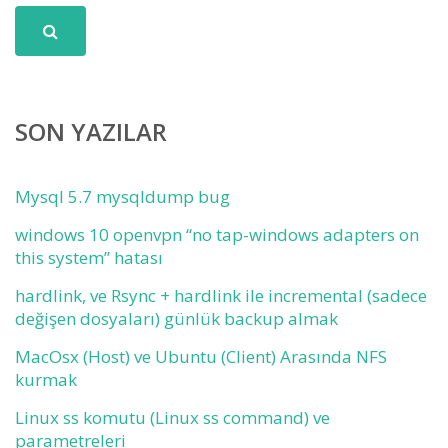
SON YAZILAR
Mysql 5.7 mysqldump bug
windows 10 openvpn “no tap-windows adapters on
this system” hatası
hardlink, ve Rsync + hardlink ile incremental (sadece
değişen dosyaları) günlük backup almak
MacOsx (Host) ve Ubuntu (Client) Arasında NFS
kurmak
Linux ss komutu (Linux ss command) ve
parametreleri