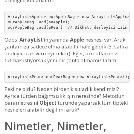
özelliğini kullanalım.
ArrayList<Apple> ourAppleBag = new ArrayList<Apple>()
ourAppleBag .add(anApple);

ourAppleBag .add(aPear); // Dikkat: derleyici izin v
Oops.
ArrayList
‘in yanında
Apple
nesnesi var. Artık
çantamıza sadece elma atabilir hale geldik (3. satıra
derleyici izin vermeyecektir). Eğer, armutlarımızı
tutmak istiyorsak yeni bir çanta almamız lazım.
ArrayList<Pear> ourPearBag = new ArrayList<Pear>();
Peki ne oldu? Neden birden kısıtladık kendimizi?
Ayrıca türden bağımsızlık işin neresinde? Metodun
parametresini
Object
türünde yaparsak tüm tipteki
nesneleri alabilir değil mi artık?
Nimetler, Nimetler,