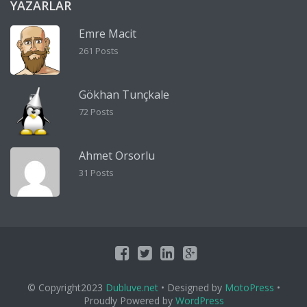
YAZARLAR
Emre Macit
261 Posts
Gökhan Tunçkale
72 Posts
Ahmet Orsorlu
31 Posts
© Copyright2023
Dubluve.net
• Designed by
MotoPress
•
Proudly Powered by
WordPress