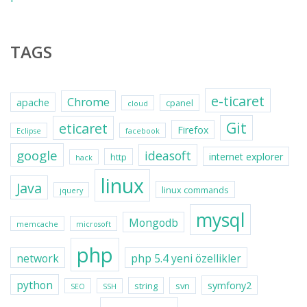
TAGS
e-ticaret
Chrome
apache
cpanel
cloud
Git
eticaret
Firefox
Eclipse
facebook
google
ideasoft
internet explorer
http
hack
linux
Java
linux commands
jquery
mysql
Mongodb
memcache
microsoft
php
network
php 5.4 yeni özellikler
python
symfony2
string
svn
SEO
SSH