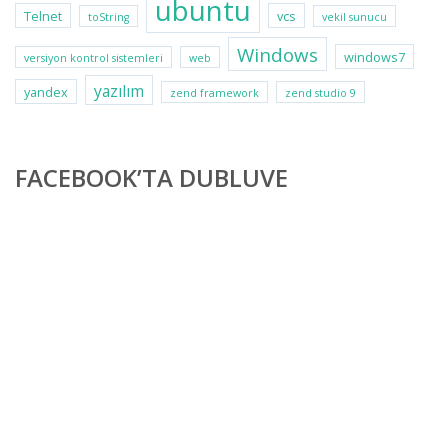
ubuntu
Telnet
vcs
toString
vekil sunucu
Windows
windows7
versiyon kontrol sistemleri
web
yazılım
yandex
zend framework
zend studio 9
FACEBOOK’TA DUBLUVE