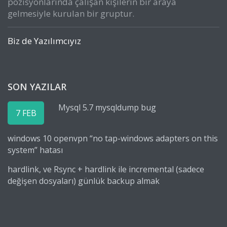
pozisyonlarında çalışan kişilerin bir araya
gelmesiyle kurulan bir gruptur.
Biz de Yazılımcıyız
SON YAZILAR
Mysql 5.7 mysqldump bug
7 FEB
windows 10 openvpn “no tap-windows adapters on this
system” hatası
hardlink, ve Rsync + hardlink ile incremental (sadece
değişen dosyaları) günlük backup almak