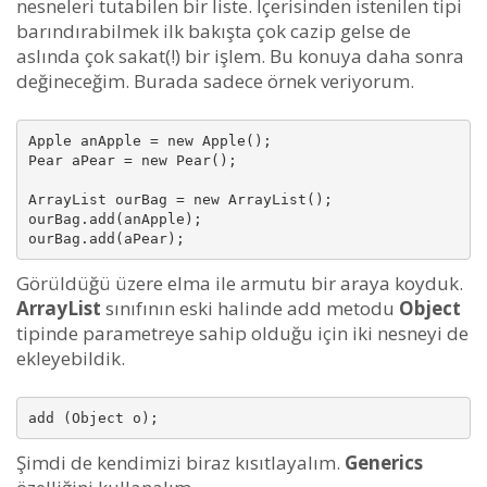
nesneleri tutabilen bir liste. İçerisinden istenilen tipi
barındırabilmek ilk bakışta çok cazip gelse de
aslında çok sakat(!) bir işlem. Bu konuya daha sonra
değineceğim. Burada sadece örnek veriyorum.
Apple anApple = new Apple();

Pear aPear = new Pear();

ArrayList ourBag = new ArrayList();

ourBag.add(anApple);

ourBag.add(aPear);
Görüldüğü üzere elma ile armutu bir araya koyduk.
ArrayList
sınıfının eski halinde add metodu
Object
tipinde parametreye sahip olduğu için iki nesneyi de
ekleyebildik.
add (Object o);
Şimdi de kendimizi biraz kısıtlayalım.
Generics