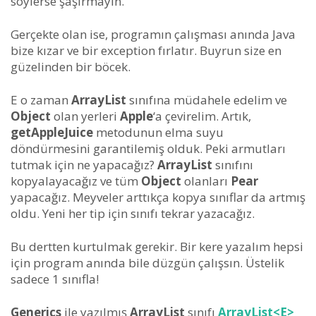
söylerse şaşırmayın.
Gerçekte olan ise, programın çalışması anında Java
bize kızar ve bir exception fırlatır. Buyrun size en
güzelinden bir böcek.
E o zaman
ArrayList
sınıfına müdahele edelim ve
Object
olan yerleri
Apple
‘a çevirelim. Artık,
getAppleJuice
metodunun elma suyu
döndürmesini garantilemiş olduk. Peki armutları
tutmak için ne yapacağız?
ArrayList
sınıfını
kopyalayacağız ve tüm
Object
olanları
Pear
yapacağız. Meyveler arttıkça kopya sınıflar da artmış
oldu. Yeni her tip için sınıfı tekrar yazacağız.
Bu dertten kurtulmak gerekir. Bir kere yazalım hepsi
için program anında bile düzgün çalışsın. Üstelik
sadece 1 sınıfla!
Generics
ile yazılmış
ArrayList
sınıfı
ArrayList<E>