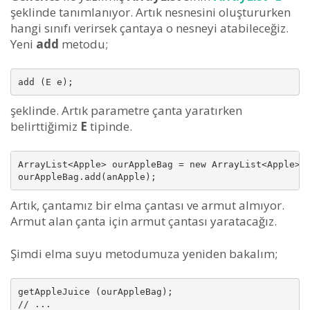
şeklinde tanımlanıyor. Artık nesnesini oluştururken
hangi sınıfı verirsek çantaya o nesneyi atabileceğiz.
Yeni
add
metodu;
add (E e);
şeklinde. Artık parametre çanta yaratırken
belirttiğimiz
E
tipinde.
ArrayList<Apple> ourAppleBag = new ArrayList<Apple>()
ourAppleBag.add(anApple);
Artık, çantamız bir elma çantası ve armut almıyor.
Armut alan çanta için armut çantası yaratacağız.
Şimdi elma suyu metodumuza yeniden bakalım;
getAppleJuice (ourAppleBag);

// ...
