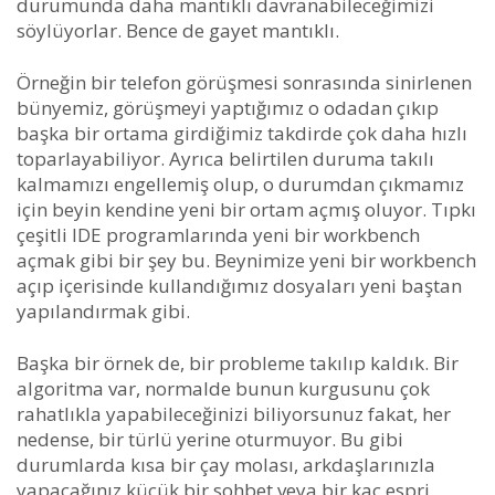
durumunda daha mantıklı davranabileceğimizi
söylüyorlar. Bence de gayet mantıklı.
Örneğin bir telefon görüşmesi sonrasında sinirlenen
bünyemiz, görüşmeyi yaptığımız o odadan çıkıp
başka bir ortama girdiğimiz takdirde çok daha hızlı
toparlayabiliyor. Ayrıca belirtilen duruma takılı
kalmamızı engellemiş olup, o durumdan çıkmamız
için beyin kendine yeni bir ortam açmış oluyor. Tıpkı
çeşitli IDE programlarında yeni bir workbench
açmak gibi bir şey bu. Beynimize yeni bir workbench
açıp içerisinde kullandığımız dosyaları yeni baştan
yapılandırmak gibi.
Başka bir örnek de, bir probleme takılıp kaldık. Bir
algoritma var, normalde bunun kurgusunu çok
rahatlıkla yapabileceğinizi biliyorsunuz fakat, her
nedense, bir türlü yerine oturmuyor. Bu gibi
durumlarda kısa bir çay molası, arkdaşlarınızla
yapacağınız küçük bir sohbet veya bir kaç espri,