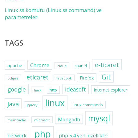
Linux ss komutu (Linux ss command) ve
parametreleri
TAGS
e-ticaret
Chrome
apache
cpanel
cloud
Git
eticaret
Firefox
Eclipse
facebook
google
ideasoft
internet explorer
http
hack
linux
Java
linux commands
jquery
mysql
Mongodb
memcache
microsoft
php
network
php 5.4 yeni özellikler