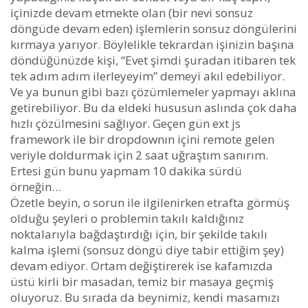
içinizde devam etmekte olan (bir nevi sonsuz
döngüde devam eden) işlemlerin sonsuz döngülerini
kırmaya yarıyor. Böylelikle tekrardan işinizin başına
döndüğünüzde kişi, “Evet şimdi şuradan itibaren tek
tek adım adım ilerleyeyim” demeyi akıl edebiliyor.
Ve ya bunun gibi bazı çözümlemeler yapmayı aklına
getirebiliyor. Bu da eldeki hususun aslında çok daha
hızlı çözülmesini sağlıyor. Geçen gün ext js
framework ile bir dropdownın içini remote gelen
veriyle doldurmak için 2 saat uğraştım sanırım.
Ertesi gün bunu yapmam 10 dakika sürdü
örneğin…
Özetle beyin, o sorun ile ilgilenirken etrafta görmüş
olduğu şeyleri o problemin takılı kaldığınız
noktalarıyla bağdaştırdığı için, bir şekilde takılı
kalma işlemi (sonsuz döngü diye tabir ettiğim şey)
devam ediyor. Ortam değiştirerek ise kafamızda
üstü kirli bir masadan, temiz bir masaya geçmiş
oluyoruz. Bu sırada da beynimiz, kendi masamızı