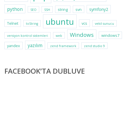
python
symfony2
string
svn
SEO
SSH
ubuntu
Telnet
vcs
toString
vekil sunucu
Windows
windows7
versiyon kontrol sistemleri
web
yazılım
yandex
zend framework
zend studio 9
FACEBOOK’TA DUBLUVE