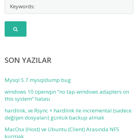
SON YAZILAR
Mysql 5.7 mysqldump bug
windows 10 openvpn “no tap-windows adapters on
this system” hatası
hardlink, ve Rsync + hardlink ile incremental (sadece
değişen dosyaları) günlük backup almak
MacOsx (Host) ve Ubuntu (Client) Arasında NFS
kurmak