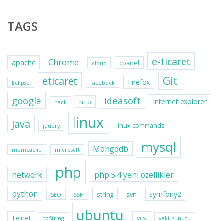
TAGS
e-ticaret
Chrome
apache
cpanel
cloud
Git
eticaret
Firefox
Eclipse
facebook
google
ideasoft
internet explorer
http
hack
linux
Java
linux commands
jquery
mysql
Mongodb
memcache
microsoft
php
network
php 5.4 yeni özellikler
python
symfony2
string
svn
SEO
SSH
ubuntu
Telnet
vcs
toString
vekil sunucu