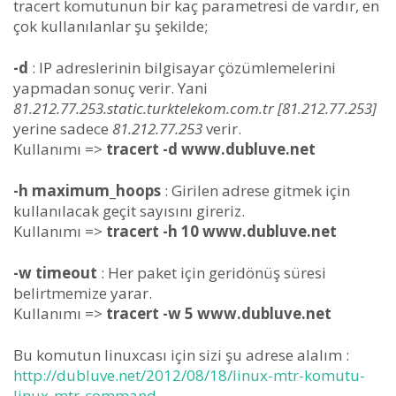
tracert komutunun bir kaç parametresi de vardır, en
çok kullanılanlar şu şekilde;
-d
: IP adreslerinin bilgisayar çözümlemelerini
yapmadan sonuç verir. Yani
81.212.77.253.static.turktelekom.com.tr [81.212.77.253]
yerine sadece
81.212.77.253
verir.
Kullanımı =>
tracert -d www.dubluve.net
-h maximum_hoops
: Girilen adrese gitmek için
kullanılacak geçit sayısını gireriz.
Kullanımı =>
tracert -h 10 www.dubluve.net
-w timeout
: Her paket için geridönüş süresi
belirtmemize yarar.
Kullanımı =>
tracert -w 5 www.dubluve.net
Bu komutun linuxcası için sizi şu adrese alalım :
http://dubluve.net/2012/08/18/linux-mtr-komutu-
linux-mtr-command