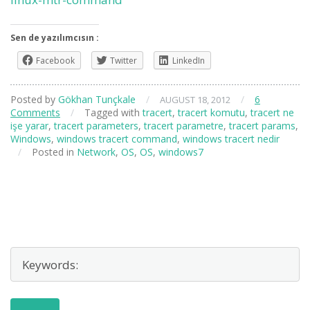
Sen de yazılımcısın :
Facebook
Twitter
LinkedIn
Posted by
Gökhan Tunçkale
/
/
6
AUGUST 18, 2012
Comments
/
Tagged with
tracert
,
tracert komutu
,
tracert ne
işe yarar
,
tracert parameters
,
tracert parametre
,
tracert params
,
Windows
,
windows tracert command
,
windows tracert nedir
/
Posted in
Network
,
OS
,
OS
,
windows7