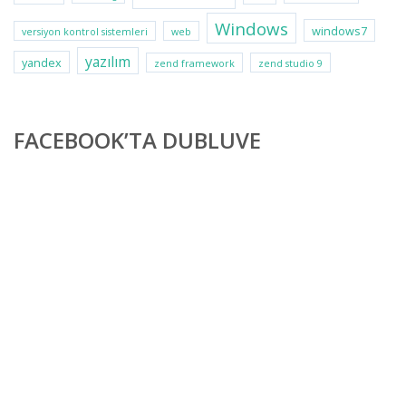
Windows
windows7
versiyon kontrol sistemleri
web
yazılım
yandex
zend framework
zend studio 9
FACEBOOK’TA DUBLUVE