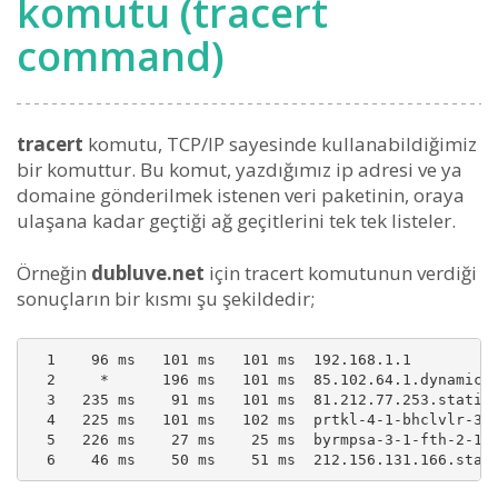
komutu (tracert
command)
tracert
komutu, TCP/IP sayesinde kullanabildiğimiz
bir komuttur. Bu komut, yazdığımız ip adresi ve ya
domaine gönderilmek istenen veri paketinin, oraya
ulaşana kadar geçtiği ağ geçitlerini tek tek listeler.
Örneğin
dubluve.net
için tracert komutunun verdiği
sonuçların bir kısmı şu şekildedir;
  1    96 ms   101 ms   101 ms  192.168.1.1

  2     *      196 ms   101 ms  85.102.64.1.dynamic.t
  3   235 ms    91 ms   101 ms  81.212.77.253.static.
  4   225 ms   101 ms   102 ms  prtkl-4-1-bhclvlr-3-1
  5   226 ms    27 ms    25 ms  byrmpsa-3-1-fth-2-1.t