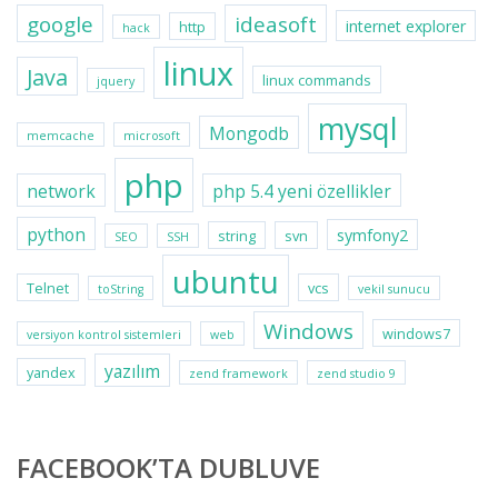
google
ideasoft
internet explorer
http
hack
linux
Java
linux commands
jquery
mysql
Mongodb
memcache
microsoft
php
network
php 5.4 yeni özellikler
python
symfony2
string
svn
SEO
SSH
ubuntu
Telnet
vcs
toString
vekil sunucu
Windows
windows7
versiyon kontrol sistemleri
web
yazılım
yandex
zend framework
zend studio 9
FACEBOOK’TA DUBLUVE