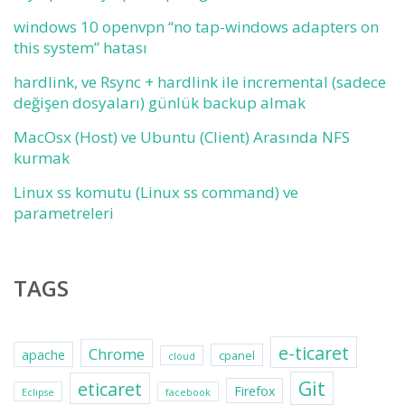
windows 10 openvpn “no tap-windows adapters on
this system” hatası
hardlink, ve Rsync + hardlink ile incremental (sadece
değişen dosyaları) günlük backup almak
MacOsx (Host) ve Ubuntu (Client) Arasında NFS
kurmak
Linux ss komutu (Linux ss command) ve
parametreleri
TAGS
e-ticaret
Chrome
apache
cpanel
cloud
Git
eticaret
Firefox
Eclipse
facebook