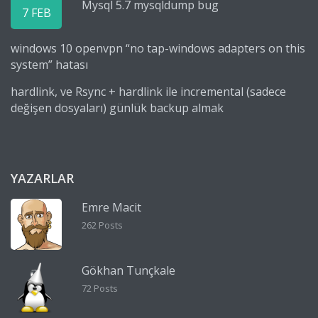
Mysql 5.7 mysqldump bug
7 FEB
windows 10 openvpn “no tap-windows adapters on this
system” hatası
hardlink, ve Rsync + hardlink ile incremental (sadece
değişen dosyaları) günlük backup almak
YAZARLAR
Emre Macit
262 Posts
Gökhan Tunçkale
72 Posts