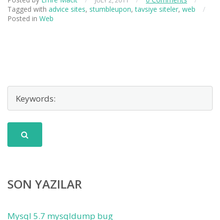
JULY 2, 2011
Tagged with
advice sites
,
stumbleupon
,
tavsiye siteler
,
web
/
Posted in
Web
SON YAZILAR
Mysql 5.7 mysqldump bug