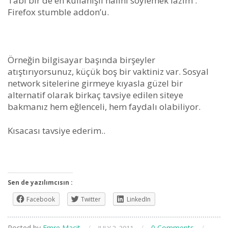
Tabi bir de en kullanışlı halini söylemek lazım :
Firefox stumble addon’u.
Örneğin bilgisayar başında birşeyler
atıştırıyorsunuz, küçük boş bir vaktiniz var. Sosyal
network sitelerine girmeye kıyasla güzel bir
alternatif olarak birkaç tavsiye edilen siteye
bakmanız hem eğlenceli, hem faydalı olabiliyor.
Kısacası tavsiye ederim..
Sen de yazılımcısın :
Facebook
Twitter
LinkedIn
Posted by
Emre Macit
/
/
0 Comments
/