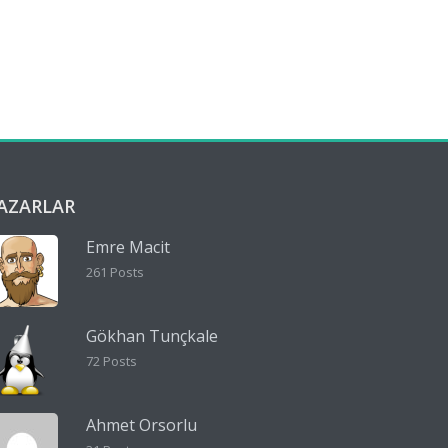
AZARLAR
Emre Macit
261 Posts
Gökhan Tunçkale
72 Posts
Ahmet Orsorlu