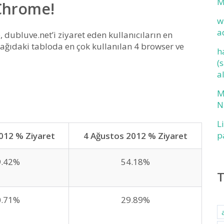
M
 Chrome!
w
a
 dubluve.net’i ziyaret eden kullanıcıların en
ağıdaki tabloda en çok kullanılan 4 browser ve
h
(
a
M
N
L
p
012 % Ziyaret
4 Ağustos 2012 % Ziyaret
9.42%
54.18%
0.71%
29.89%