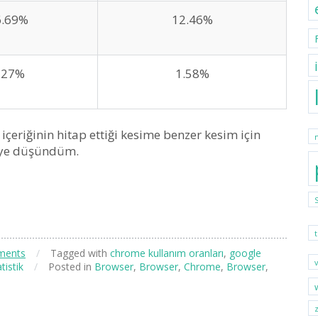
6.69%
12.46%
.27%
1.58%
 içeriğinin hitap ettiği kesime benzer kesim için
 diye düşündüm.
ments
/
Tagged with
chrome kullanım oranları
,
google
atistik
/
Posted in
Browser
,
Browser
,
Chrome
,
Browser
,