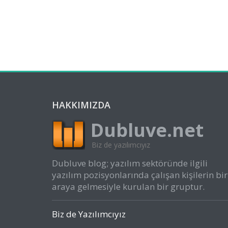
HAKKIMIZDA
Dubluve.net
Biz de yazılımcıyız
Dubluve blog; yazılım sektöründe ilgili
yazılım pozisyonlarında çalışan kişilerin bir
araya gelmesiyle kurulan bir gruptur.
Biz de Yazılımcıyız