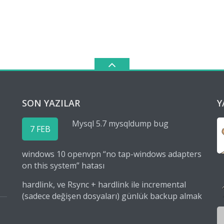
SON YAZILAR
Y
Mysql 5.7 mysqldump bug
7 FEB
windows 10 openvpn “no tap-windows adapters
on this system” hatası
hardlink, ve Rsync + hardlink ile incremental
(sadece değişen dosyaları) günlük backup almak