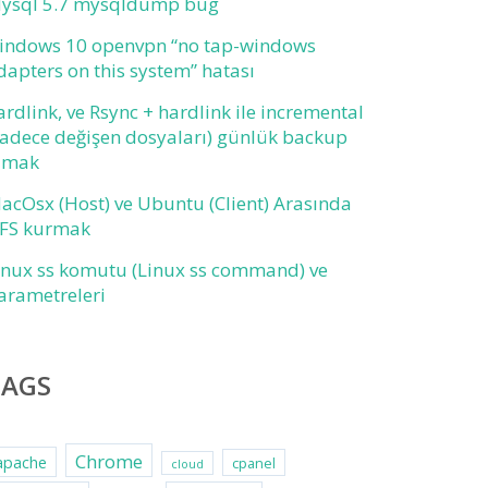
ysql 5.7 mysqldump bug
indows 10 openvpn “no tap-windows
dapters on this system” hatası
ardlink, ve Rsync + hardlink ile incremental
sadece değişen dosyaları) günlük backup
lmak
acOsx (Host) ve Ubuntu (Client) Arasında
FS kurmak
inux ss komutu (Linux ss command) ve
arametreleri
TAGS
Chrome
apache
cpanel
cloud