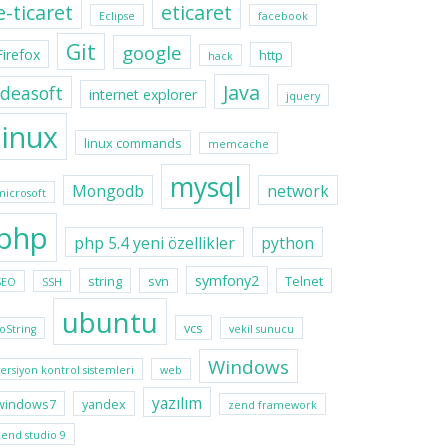
e-ticaret
eticaret
Eclipse
facebook
Git
google
Firefox
http
hack
Java
ideasoft
internet explorer
jquery
linux
linux commands
memcache
mysql
Mongodb
network
microsoft
php
php 5.4 yeni özellikler
python
symfony2
string
svn
Telnet
SEO
SSH
ubuntu
vcs
toString
vekil sunucu
Windows
versiyon kontrol sistemleri
web
yazılım
windows7
yandex
zend framework
zend studio 9