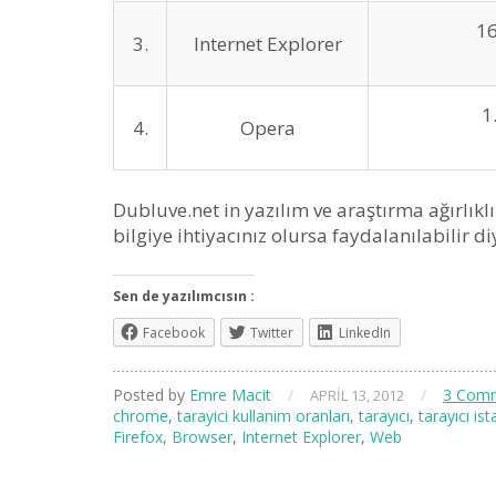
1
3.
Internet Explorer
1
4.
Opera
Dubluve.net in yazılım ve araştırma ağırlıklı
bilgiye ihtiyacınız olursa faydalanılabilir
Sen de yazılımcısın :
Facebook
Twitter
LinkedIn
Posted by
Emre Macit
/
/
3 Com
APRIL 13, 2012
chrome
,
tarayici kullanim oranları
,
tarayıcı
,
tarayıcı ist
Firefox
,
Browser
,
Internet Explorer
,
Web