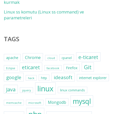
kurmak
Linux ss komutu (Linux ss command) ve
parametreleri
TAGS
e-ticaret
Chrome
apache
cpanel
cloud
Git
eticaret
Firefox
Eclipse
facebook
google
ideasoft
internet explorer
http
hack
linux
Java
linux commands
jquery
mysql
Mongodb
memcache
microsoft