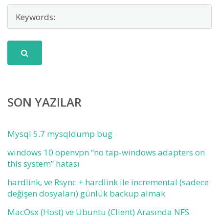
SON YAZILAR
Mysql 5.7 mysqldump bug
windows 10 openvpn “no tap-windows adapters on
this system” hatası
hardlink, ve Rsync + hardlink ile incremental (sadece
değişen dosyaları) günlük backup almak
MacOsx (Host) ve Ubuntu (Client) Arasında NFS