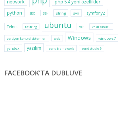
php
network
php 5.4 yeni özellikler
python
symfony2
string
svn
SEO
SSH
ubuntu
Telnet
vcs
toString
vekil sunucu
Windows
windows7
versiyon kontrol sistemleri
web
yazılım
yandex
zend framework
zend studio 9
FACEBOOK’TA DUBLUVE