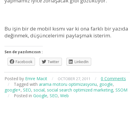
yapmamız iyice zorlaşacak gibi gözüküyor.
Bu işin bir de mobil kısmı var ki ona farklı bir yazıda
değinmek, düşüncelerimi paylaşmak isterim.
Sen de yazılımcısın :
Facebook
Twitter
LinkedIn
Posted by
Emre Macit
/
/
0 Comments
OCTOBER 27, 2011
/
Tagged with
arama motoru optimizasyonu
,
google
,
google+
,
SEO
,
social
,
social search optimized marketing
,
SSOM
/
Posted in
Google
,
SEO
,
Web