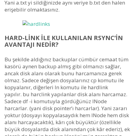
Yani a.txt yi sildiğinizde aynı veriye b.txt den halen
erişebilir olmaktasınız.
HARD-LINK ILE KULLANILAN RSYNC’IN
AVANTAJI NEDIR?
Bu şekilde aldığınız backuplar cümbür cemaat tüm
kasörü aynen backup almış gibi olmanızı sağlar,
ancak disk alanı olarak bunu harcamanıza gerek
olmaz. Sadece değişen dosyalarınız cp komutu ile
kopyalanır, diğerleri ln komutu ile hardlink
yapılır. bu harclink yapılanlar disk alanı harcamaz.
Sadece df -i komutuyla gördüğünüz INode
harcarlar. (yani disk pointer’ı harcarlar). Yani zararı
yoktur (dosyayı kopyalasaydık hem INode hem disk
alanı harcayacaktık), kârı çok büyüktür (özellikle
büyük dosyalarda disk alanından çok kâr ederiz), ek