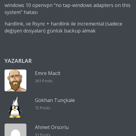
windows 10 openvpn “no tap-windows adapters on this
system” hatası
hardlink, ve Rsync + hardlink ile incremental (sadece
değişen dosyaları) günlük backup almak
YAZARLAR
Emre Macit
261 Posts
Gökhan Tunçkale
72 Posts
Ahmet Orsorlu
31 Posts