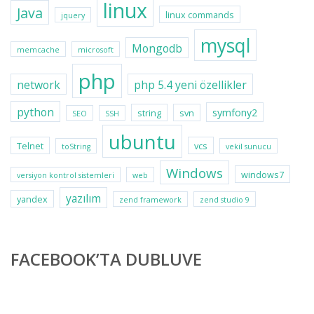
linux
Java
linux commands
jquery
mysql
Mongodb
memcache
microsoft
php
network
php 5.4 yeni özellikler
python
symfony2
string
svn
SEO
SSH
ubuntu
Telnet
vcs
toString
vekil sunucu
Windows
windows7
versiyon kontrol sistemleri
web
yazılım
yandex
zend framework
zend studio 9
FACEBOOK’TA DUBLUVE