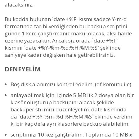
alacaksınız.
Bu kodda bulunan `date +%F` kısmı sadece Y-m-d
formatında tarihi verdiğinden bu backup scriptini
günde 1 kere çalıştırmanız makul olacak, aksi halde
üzerine yazacaktır. Ancak siz orada `date +%F`
kısmını `date +%Y-%m-%d:%H:%M:%S` şeklinde
saniyeye kadar değişken hale getirebilirsiniz.
DENEYELIM
Boş disk alanımızı kontrol edelim, (df komutu ile)
anlayabilmek içini içinde 5 MB lık 2 dosya olan bir
klasör oluşturup backupını alacak şekilde
backuper.sh ımızı düzenleyelim. date kısmında
da `date +%Y-%m-%d:%H:%M:%S` eklinde verelim
ki bir kaç defa ayrı klasörlere backup alabilelim.
scriptimizi 10 kez çalıştıralım. Toplamda 10 MB x