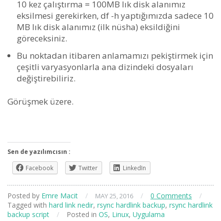
10 kez çalıştırma = 100MB lık disk alanımız
eksilmesi gerekirken, df -h yaptığımızda sadece 10
MB lık disk alanımız (ilk nüsha) eksildiğini
göreceksiniz.
Bu noktadan itibaren anlamamızı pekiştirmek için
çeşitli varyasyonlarla ana dizindeki dosyaları
değiştirebiliriz.
Görüşmek üzere.
Sen de yazılımcısın :
Facebook
Twitter
LinkedIn
Posted by
Emre Macit
/
/
0 Comments
/
MAY 25, 2016
Tagged with
hard link nedir
,
rsync hardlink backup
,
rsync hardlink
backup script
/
Posted in
OS
,
Linux
,
Uygulama