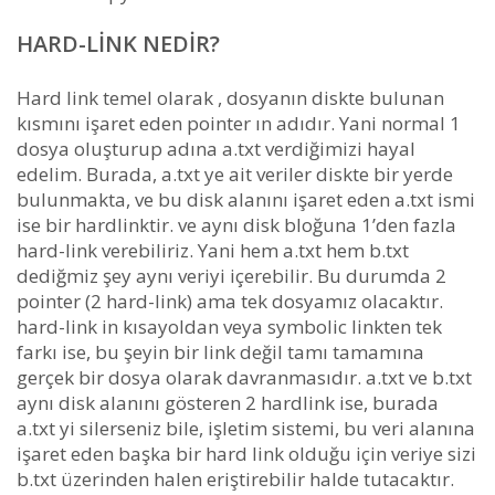
HARD-LINK NEDIR?
Hard link temel olarak , dosyanın diskte bulunan
kısmını işaret eden pointer ın adıdır. Yani normal 1
dosya oluşturup adına a.txt verdiğimizi hayal
edelim. Burada, a.txt ye ait veriler diskte bir yerde
bulunmakta, ve bu disk alanını işaret eden a.txt ismi
ise bir hardlinktir. ve aynı disk bloğuna 1’den fazla
hard-link verebiliriz. Yani hem a.txt hem b.txt
dediğmiz şey aynı veriyi içerebilir. Bu durumda 2
pointer (2 hard-link) ama tek dosyamız olacaktır.
hard-link in kısayoldan veya symbolic linkten tek
farkı ise, bu şeyin bir link değil tamı tamamına
gerçek bir dosya olarak davranmasıdır. a.txt ve b.txt
aynı disk alanını gösteren 2 hardlink ise, burada
a.txt yi silerseniz bile, işletim sistemi, bu veri alanına
işaret eden başka bir hard link olduğu için veriye sizi
b.txt üzerinden halen eriştirebilir halde tutacaktır.