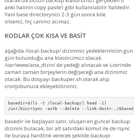
olarak da bütün backup klasörümüz gerçekten o
anki halinin copy paste’i gibi kullanılabilir haldedir.
Yani base directorynizi 2-3 gün sonra bile
silseniz, hiç canınız acımaz.
KODLAR ÇOK KISA VE BASIT
aşağıda /local-backup/ dizinimiz yedeklerimizin gün
gün bulunduğu ana klasörümüz olacak.
/var/www/ana_dizin/ de yedeği alınacak ve üzerinde
zaman zaman birşeylerin değişeceği ana dizinimiz
olacak. Bu dosyayı backuper.sh olarak alıp
cronjobunuza ekleyebilirsiniz.
basedir=$(ls -t /local-backup/| head -1)

/usr/bin/rsync -avtb --delete --link-dest=../$basedi
basedir ile başlayan satır, oluşan en güncel backup
dizinini bulacak, bir alt satırdaki komut ile de rsync
ile buraya hardlink verecek şekilde backupı