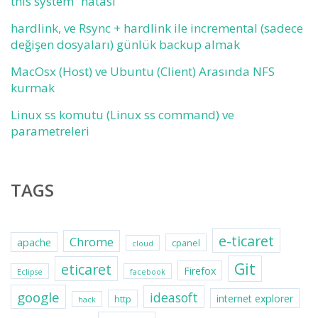
this system” hatası
hardlink, ve Rsync + hardlink ile incremental (sadece
değişen dosyaları) günlük backup almak
MacOsx (Host) ve Ubuntu (Client) Arasında NFS
kurmak
Linux ss komutu (Linux ss command) ve
parametreleri
TAGS
e-ticaret
Chrome
apache
cpanel
cloud
Git
eticaret
Firefox
Eclipse
facebook
google
ideasoft
internet explorer
http
hack