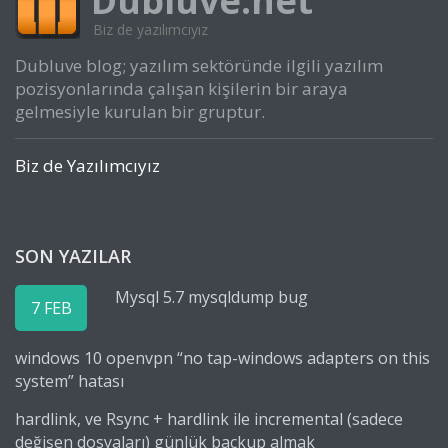
Dubluve.net
Biz de yazılımcıyız
Dubluve blog; yazılım sektöründe ilgili yazılım
pozisyonlarında çalışan kişilerin bir araya
gelmesiyle kurulan bir gruptur.
Biz de Yazılımcıyız
SON YAZILAR
Mysql 5.7 mysqldump bug
7 FEB
windows 10 openvpn “no tap-windows adapters on this
system” hatası
hardlink, ve Rsync + hardlink ile incremental (sadece
değişen dosyaları) günlük backup almak