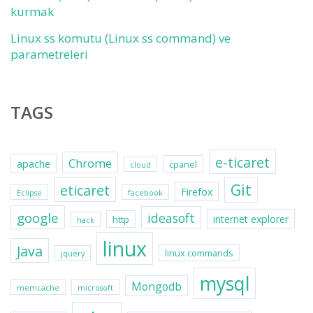
kurmak
Linux ss komutu (Linux ss command) ve
parametreleri
TAGS
e-ticaret
Chrome
apache
cpanel
cloud
Git
eticaret
Firefox
Eclipse
facebook
google
ideasoft
internet explorer
http
hack
linux
Java
linux commands
jquery
mysql
Mongodb
memcache
microsoft