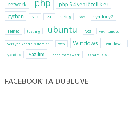
php
network
php 5.4 yeni özellikler
python
symfony2
string
svn
SEO
SSH
ubuntu
Telnet
vcs
toString
vekil sunucu
Windows
windows7
versiyon kontrol sistemleri
web
yazılım
yandex
zend framework
zend studio 9
FACEBOOK’TA DUBLUVE