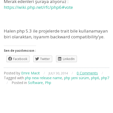
Merak edenleri şuraya alıyoruz :
https://wiki.php.net/rfc/php6#vote
Halen php 5.3 ile projelerde trait bile kullanamayan
biri olaraktan, isyanım backward compatibility’ye.
Sen de yazılımcısın :
Facebook
Twitter
LinkedIn
Posted by
Emre Macit
/
/
0 Comments
/
JULY 30, 2014
Tagged with
php new release name
,
php yeni sürüm
,
php6
,
php7
/
Posted in
Software
,
Php