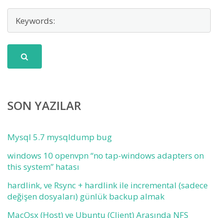
SON YAZILAR
Mysql 5.7 mysqldump bug
windows 10 openvpn “no tap-windows adapters on
this system” hatası
hardlink, ve Rsync + hardlink ile incremental (sadece
değişen dosyaları) günlük backup almak
MacOsx (Host) ve Ubuntu (Client) Arasında NFS