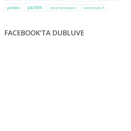
yazılım
yandex
zend framework
zend studio 9
FACEBOOK’TA DUBLUVE