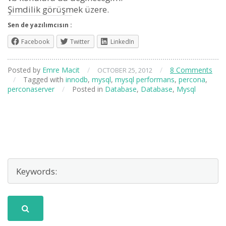
Şimdilik görüşmek üzere.
Sen de yazılımcısın :
Facebook
Twitter
LinkedIn
Posted by
Emre Macit
/
/
8 Comments
OCTOBER 25, 2012
/
Tagged with
innodb
,
mysql
,
mysql performans
,
percona
,
perconaserver
/
Posted in
Database
,
Database
,
Mysql