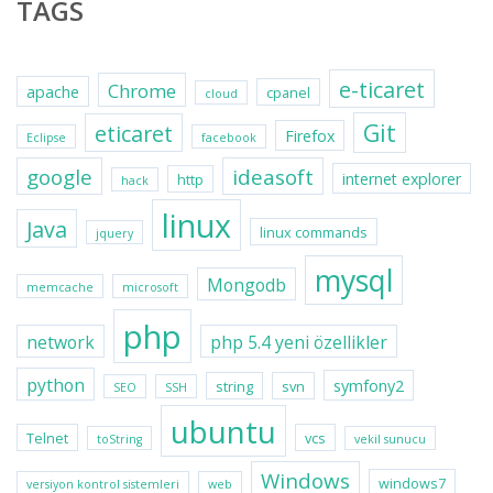
TAGS
e-ticaret
Chrome
apache
cpanel
cloud
Git
eticaret
Firefox
Eclipse
facebook
google
ideasoft
internet explorer
http
hack
linux
Java
linux commands
jquery
mysql
Mongodb
memcache
microsoft
php
network
php 5.4 yeni özellikler
python
symfony2
string
svn
SEO
SSH
ubuntu
Telnet
vcs
toString
vekil sunucu
Windows
windows7
versiyon kontrol sistemleri
web