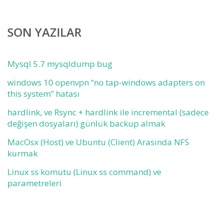
SON YAZILAR
Mysql 5.7 mysqldump bug
windows 10 openvpn “no tap-windows adapters on
this system” hatası
hardlink, ve Rsync + hardlink ile incremental (sadece
değişen dosyaları) günlük backup almak
MacOsx (Host) ve Ubuntu (Client) Arasında NFS
kurmak
Linux ss komutu (Linux ss command) ve
parametreleri