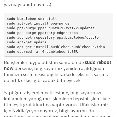
yazmayı unutmayınız.)
sudo bumblebee-uninstall

sudo apt-get install ppa-purge

sudo ppa-purge ppa:ubuntu-x-swat/x-updates

sudo ppa-purge ppa:xorg-edgers/ppa

sudo add-apt-repository ppa:bumblebee/stable

sudo apt-get update

sudo apt-get install bumblebee bumblebee-nvidia

Bu işlemleri uyguladıktan sonra bir de
sudo reboot
now
derseniz, bilgisayarınız yeniden açıldığında
fanınızın sesinin kısıldığını farkedeceksiniz, şarjınız
da artık eskisi gibi çabuk bitmeyecek.
Yaptığımız işlemler neticesinde, bilgisayarımızı
kullanırken yaptığımız işlemlerin hepsini işlemciyle
tümleşik grafik kartına yaptırıyoruz. Ufak işlerimiz
için Nvidia’yı yormuyoruz, bilgisayarmız da
rahatlamış oluyor böylece. Herhangi bir uygulamayı