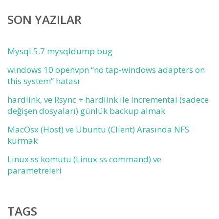
SON YAZILAR
Mysql 5.7 mysqldump bug
windows 10 openvpn “no tap-windows adapters on
this system” hatası
hardlink, ve Rsync + hardlink ile incremental (sadece
değişen dosyaları) günlük backup almak
MacOsx (Host) ve Ubuntu (Client) Arasında NFS
kurmak
Linux ss komutu (Linux ss command) ve
parametreleri
TAGS