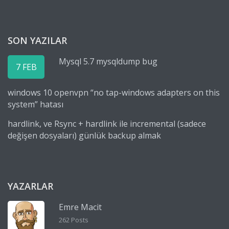
SON YAZILAR
Mysql 5.7 mysqldump bug
7 FEB
windows 10 openvpn “no tap-windows adapters on this
system” hatası
hardlink, ve Rsync + hardlink ile incremental (sadece
değişen dosyaları) günlük backup almak
YAZARLAR
Emre Macit
262 Posts