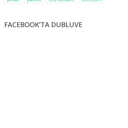
yandex
zend framework
zend studio 9
FACEBOOK’TA DUBLUVE