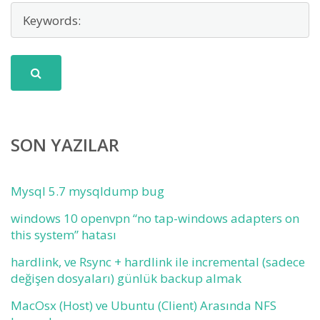
SON YAZILAR
Mysql 5.7 mysqldump bug
windows 10 openvpn “no tap-windows adapters on
this system” hatası
hardlink, ve Rsync + hardlink ile incremental (sadece
değişen dosyaları) günlük backup almak
MacOsx (Host) ve Ubuntu (Client) Arasında NFS