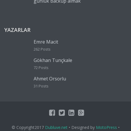
günlük backup almak
YAZARLAR
Emre Macit
262 Posts
Gökhan Tunçkale
72 Posts
Ahmet Orsorlu
31 Posts
© Copyright2017
Dubluve.net
• Designed by
MotoPress
•