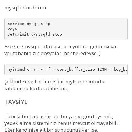
mysql i durdurun.
service mysql stop

veya 

/var/lib/mysql/database_adi yoluna gidin. (veya
veritabanınızın dosyaları her neredeyse..)
şeklinde crash edilmiş bir myIsam motorlu
tablonuzu kurtarabilirsiniz.
TAVSIYE
Tabi ki bu hale gelip de bu yazıyı gördüyseniz,
yedek alma sisteminiz henüz mevcut olmayabilir.
Eğer kendinize ait bir sunucunuz var ise,