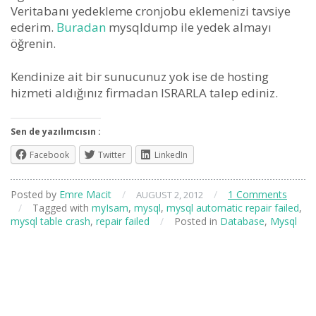
Veritabanı yedekleme cronjobu eklemenizi tavsiye
ederim.
Buradan
mysqldump ile yedek almayı
öğrenin.
Kendinize ait bir sunucunuz yok ise de hosting
hizmeti aldığınız firmadan ISRARLA talep ediniz.
Sen de yazılımcısın :
Facebook
Twitter
LinkedIn
Posted by
Emre Macit
/
/
1 Comments
AUGUST 2, 2012
/
Tagged with
myIsam
,
mysql
,
mysql automatic repair failed
,
mysql table crash
,
repair failed
/
Posted in
Database
,
Mysql