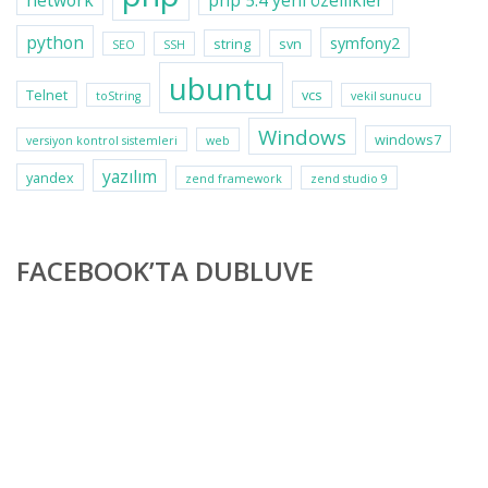
network
php 5.4 yeni özellikler
python
symfony2
string
svn
SEO
SSH
ubuntu
Telnet
vcs
toString
vekil sunucu
Windows
windows7
versiyon kontrol sistemleri
web
yazılım
yandex
zend framework
zend studio 9
FACEBOOK’TA DUBLUVE