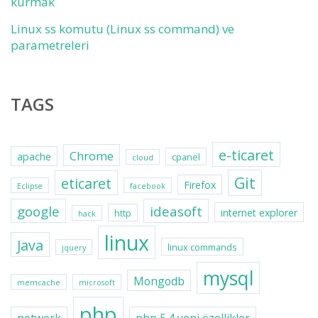
kurmak
Linux ss komutu (Linux ss command) ve
parametreleri
TAGS
e-ticaret
Chrome
apache
cpanel
cloud
Git
eticaret
Firefox
Eclipse
facebook
google
ideasoft
internet explorer
http
hack
linux
Java
linux commands
jquery
mysql
Mongodb
memcache
microsoft
php