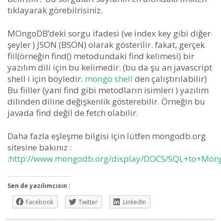
tıklayarak görebilrisiniz.
MOngoDB’deki sorgu ifadesi (ve index key gibi diğer
şeyler ) JSON (BSON) olarak gösterilir. fakat, gerçek
fiil(örneğin find() metodundaki find kelimesi) bir
yazılım dili için bu kelimedir. (bu da şu an javascript
shell i için böyledir.
mongo shell
den çalıştırılabilir)
Bu fiiller (yani find gibi metodların isimleri ) yazılım
dilinden diline değişkenlik gösterebilir. Örneğin bu
javada find değil de fetch olabilir.
Daha fazla eşleşme bilgisi için lütfen mongodb.org
sitesine bakınız :
:
http://www.mongodb.org/display/DOCS/SQL+to+Mo
Sen de yazılımcısın :
Facebook
Twitter
LinkedIn