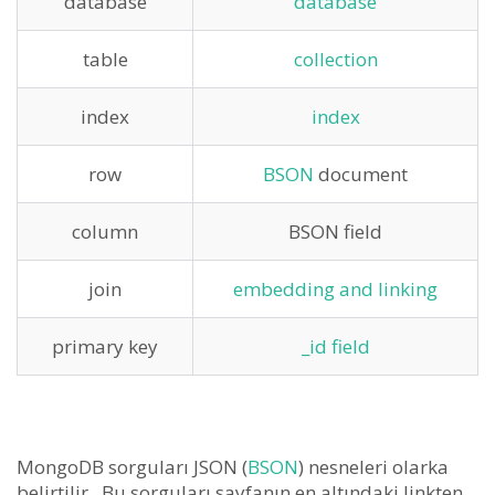
database
database
table
collection
index
index
row
BSON
document
column
BSON field
join
embedding and linking
primary key
_id field
MongoDB sorguları JSON (
BSON
) nesneleri olarka
belirtilir. Bu sorguları sayfanın en altındaki linkten