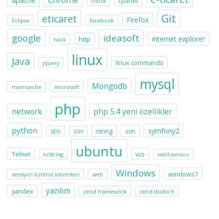
apache
cpanel
cloud
Git
eticaret
Firefox
Eclipse
facebook
google
ideasoft
internet explorer
http
hack
linux
Java
linux commands
jquery
mysql
Mongodb
memcache
microsoft
php
network
php 5.4 yeni özellikler
python
symfony2
string
svn
SEO
SSH
ubuntu
Telnet
vcs
toString
vekil sunucu
Windows
windows7
versiyon kontrol sistemleri
web
yazılım
yandex
zend framework
zend studio 9