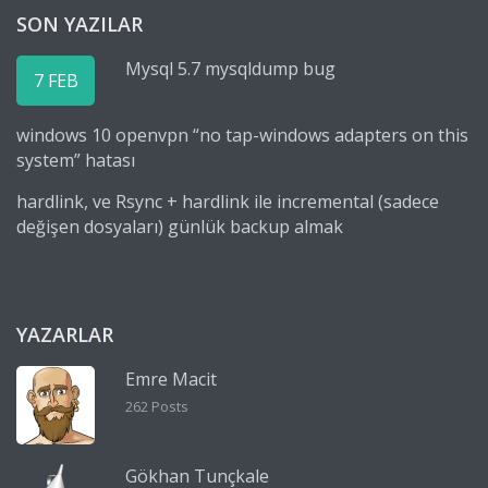
SON YAZILAR
Mysql 5.7 mysqldump bug
7 FEB
windows 10 openvpn “no tap-windows adapters on this
system” hatası
hardlink, ve Rsync + hardlink ile incremental (sadece
değişen dosyaları) günlük backup almak
YAZARLAR
Emre Macit
262 Posts
Gökhan Tunçkale