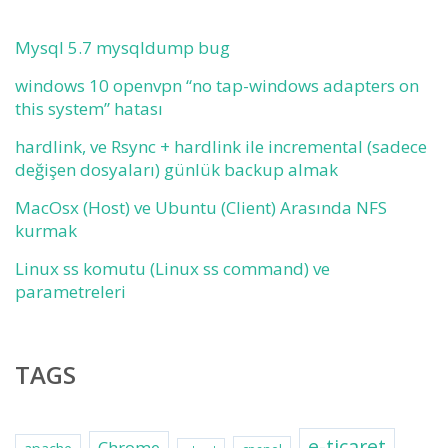
Mysql 5.7 mysqldump bug
windows 10 openvpn “no tap-windows adapters on
this system” hatası
hardlink, ve Rsync + hardlink ile incremental (sadece
değişen dosyaları) günlük backup almak
MacOsx (Host) ve Ubuntu (Client) Arasında NFS
kurmak
Linux ss komutu (Linux ss command) ve
parametreleri
TAGS
e-ticaret
Chrome