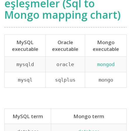
eşleşmeler (Sql to
Mongo mapping chart)
MySQL
Oracle
Mongo
executable
executable
executable
mysqld
oracle
mongod
mysql
sqlplus
mongo
MySQL term
Mongo term