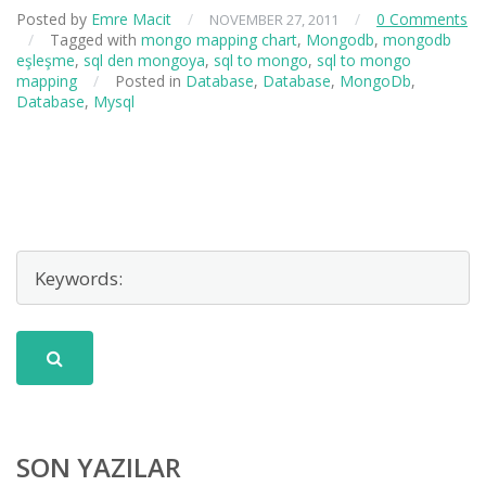
Posted by
Emre Macit
/
/
0 Comments
NOVEMBER 27, 2011
/
Tagged with
mongo mapping chart
,
Mongodb
,
mongodb
eşleşme
,
sql den mongoya
,
sql to mongo
,
sql to mongo
mapping
/
Posted in
Database
,
Database
,
MongoDb
,
Database
,
Mysql
SON YAZILAR