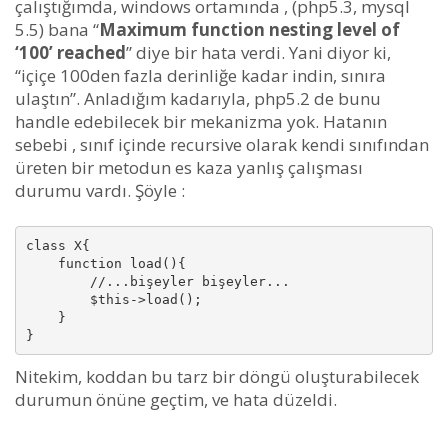
çalıştığımda, windows ortamında , (php5.3, mysql
5.5) bana “
Maximum function nesting level of
‘100’ reached
” diye bir hata verdi. Yani diyor ki,
“içiçe 100den fazla derinliğe kadar indin, sınıra
ulaştın”. Anladığım kadarıyla, php5.2 de bunu
handle edebilecek bir mekanizma yok. Hatanın
sebebi , sınıf içinde recursive olarak kendi sınıfından
üreten bir metodun es kaza yanlış çalışması
durumu vardı. Şöyle :
class X{

    function load(){

        //...bişeyler bişeyler...

        $this->load();

    }

Nitekim, koddan bu tarz bir döngü oluşturabilecek
durumun önüne geçtim, ve hata düzeldi.