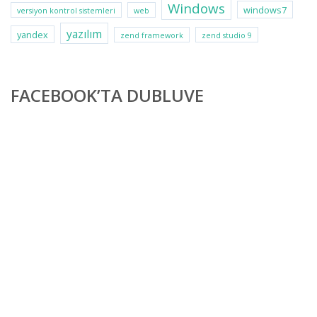
Windows
windows7
versiyon kontrol sistemleri
web
yazılım
yandex
zend framework
zend studio 9
FACEBOOK’TA DUBLUVE