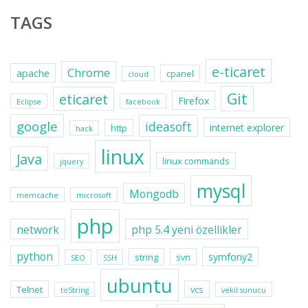
TAGS
e-ticaret
Chrome
apache
cpanel
cloud
Git
eticaret
Firefox
Eclipse
facebook
google
ideasoft
internet explorer
http
hack
linux
Java
linux commands
jquery
mysql
Mongodb
memcache
microsoft
php
network
php 5.4 yeni özellikler
python
symfony2
string
svn
SEO
SSH
ubuntu
Telnet
vcs
toString
vekil sunucu