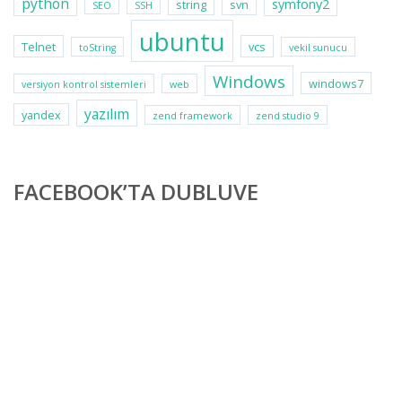
python
symfony2
string
svn
SEO
SSH
ubuntu
Telnet
vcs
toString
vekil sunucu
Windows
windows7
versiyon kontrol sistemleri
web
yazılım
yandex
zend framework
zend studio 9
FACEBOOK’TA DUBLUVE