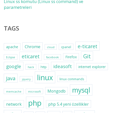
Linux ss komutu (Linux ss command) ve
parametreleri
TAGS
e-ticaret
Chrome
apache
cpanel
cloud
Git
eticaret
Firefox
Eclipse
facebook
google
ideasoft
internet explorer
http
hack
linux
Java
linux commands
jquery
mysql
Mongodb
memcache
microsoft
php
network
php 5.4 yeni özellikler