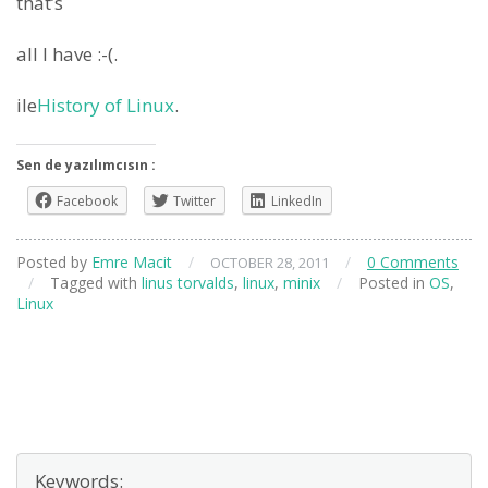
that’s
all I have :-(.
ile
History of Linux
.
Sen de yazılımcısın :
Facebook
Twitter
LinkedIn
Posted by
Emre Macit
/
/
0 Comments
OCTOBER 28, 2011
/
Tagged with
linus torvalds
,
linux
,
minix
/
Posted in
OS
,
Linux