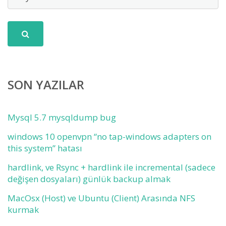
SON YAZILAR
Mysql 5.7 mysqldump bug
windows 10 openvpn “no tap-windows adapters on
this system” hatası
hardlink, ve Rsync + hardlink ile incremental (sadece
değişen dosyaları) günlük backup almak
MacOsx (Host) ve Ubuntu (Client) Arasında NFS
kurmak