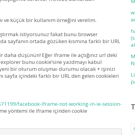
M
w
a
 ve küçük bir kullanım örneğini verelim.
h
lıştırmak istiyorsunuz fakat bunu browser
(
ada sayfanın ortada gözüken kısmına farklı bir URL
a
ir daha düşünün! Eğer iframe ile açtığınız url deki
M
et explorer bunu cookie’sine yazdmayı kabul
N
 yeni bir oturum oluşmaı durumu olacak + işinizi
L
sayfa içindeki farklı bir URL den gelen cookieleri
p
871199/facebook-iframe-not-working-in-ie-session-
me yöntemi ile iframe içinden cookie