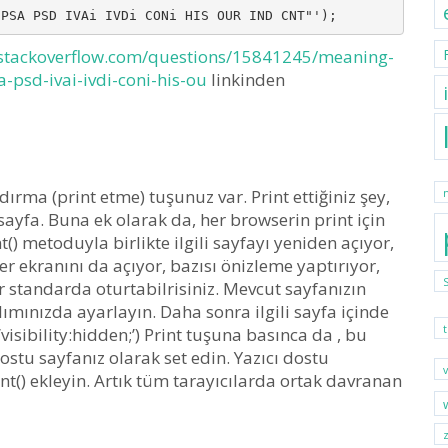
 PSA PSD IVAi IVDi CONi HIS OUR IND CNT"');
/stackoverflow.com/questions/15841245/meaning-
-psd-ivai-ivdi-coni-his-ou
linkinden
dırma (print etme) tuşunuz var. Print ettiğiniz şey,
r sayfa. Buna ek olarak da, her browserin print için
nt() metoduyla birlikte ilgili sayfayı yeniden açıyor,
er ekranını da açıyor, bazısı önizleme yaptırıyor,
ir standarda oturtabilrisiniz. Mevcut sayfanızın
ılımınızda ayarlayın. Daha sonra ilgili sayfa içinde
isibility:hidden;’) Print tuşuna basınca da , bu
stu sayfanız olarak set edin. Yazıcı dostu
t() ekleyin. Artık tüm tarayıcılarda ortak davranan