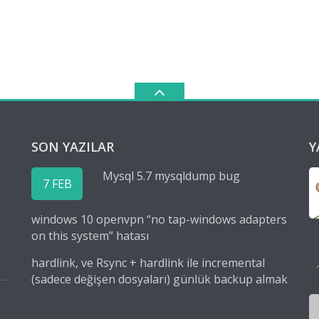
SON YAZILAR
Y
Mysql 5.7 mysqldump bug
7 FEB
windows 10 openvpn “no tap-windows adapters
on this system” hatası
hardlink, ve Rsync + hardlink ile incremental
(sadece değişen dosyaları) günlük backup almak