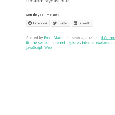
Umarım faydası olur.
Sen de yazılımcısın :
Facebook
Twitter
LinkedIn
Posted by
Emre Macit
/
/
4 Comm
APRIL 4, 2012
iframe session
,
internet explorer
,
internet explorer s
JavaScript
,
Web