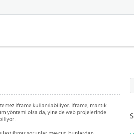
temez iframe kullanılabiliyor. Iframe, mantık
züm yöntemi olsa da, yine de web projelerinde
S
iliyor.
ılaştığımız sorunlar mevcut, bunlardan