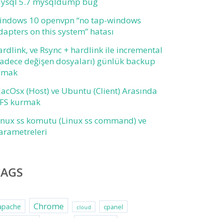
ysql 5.7 mysqldump bug
indows 10 openvpn “no tap-windows
dapters on this system” hatası
ardlink, ve Rsync + hardlink ile incremental
sadece değişen dosyaları) günlük backup
lmak
acOsx (Host) ve Ubuntu (Client) Arasında
FS kurmak
inux ss komutu (Linux ss command) ve
arametreleri
TAGS
Chrome
apache
cpanel
cloud