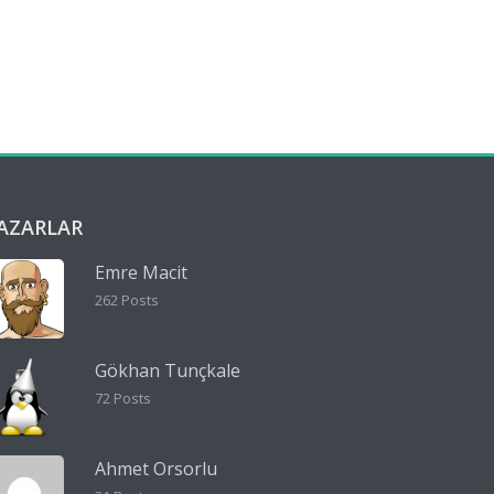
AZARLAR
Emre Macit
262 Posts
Gökhan Tunçkale
72 Posts
Ahmet Orsorlu