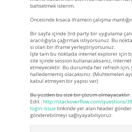
bahsetmek isterim.
Öncesinde kısaca iframein çalışma mantığını
Bir sayfa içinde 3rd party bir uygulama ça
aracılığıyla çağırmak istiyorsunuz. Bu nokt
si olan bir iframe yerleştiriyorsunuz.
İşte tam bu noktada internet explorer için b
site içinde session kullanacaksanız, intern
etmeyecektir. Bu durumda her refresh için,
halledememiş olacaksınız. (Muhtemelen aynı 
kabul etmeyen bir yapısı var)
Bu yüzden bu size bir çözüm olmayacaktır.
Edit :
http://stackoverflow.com/questions/3
login-issue
linkinde yer alan header gönder
gönderebilmeyi sağlıyayabiliyoruz.