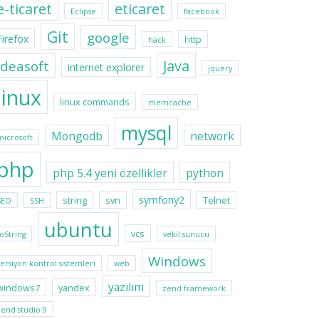
e-ticaret
eticaret
Eclipse
facebook
Git
google
Firefox
http
hack
Java
ideasoft
internet explorer
jquery
linux
linux commands
memcache
mysql
Mongodb
network
microsoft
php
php 5.4 yeni özellikler
python
symfony2
string
svn
Telnet
SEO
SSH
ubuntu
vcs
toString
vekil sunucu
Windows
versiyon kontrol sistemleri
web
yazılım
windows7
yandex
zend framework
zend studio 9