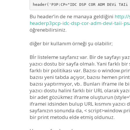
header('P3P:CP="IDC DSP COR ADM DEVi TAIi
Bu header’in de ne manaya geldiğini
http:/
headerp3pcp-idc-dsp-cor-adm-devi-taii-psa
öğrenebilirsiniz.
diğer bir kullanım örneği şu olabilir;
Bİr listeleme sayfanız var. Bir de sayfayı yaz
yazıcı dostu bir sayfa olmalı. Yani farklı bi
farklı bir politikası var. Bazısı o window.pri
bazısı yeni tabda açıyor, bazısı hemen print
bazısı yaptırmıyor, vb.. Bunları iframe ile b
yazıcı dostu halini farklı bir URL olarak yaz
bir adet gözükmez iframe oluşturun (style=’v
iframei idsinden bulup URL kısmını yazıcı do
sayfanızın sonunda da, < script>window.prin
bir print metodu elde etmiş oldunuz.