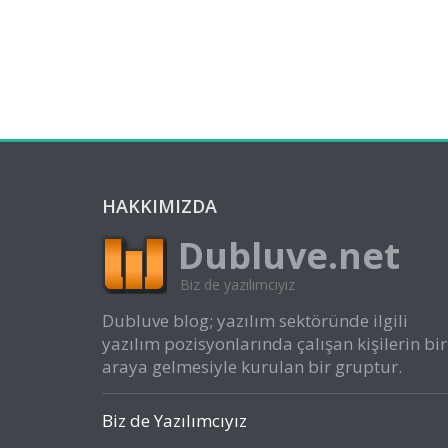
HAKKIMIZDA
Dubluve.net
Biz de yazılımcıyız
Dubluve blog; yazılım sektöründe ilgili
yazılım pozisyonlarında çalışan kişilerin bir
araya gelmesiyle kurulan bir gruptur.
Biz de Yazılımcıyız