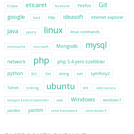
Git
eticaret
Firefox
Eclipse
facebook
google
ideasoft
internet explorer
http
hack
linux
Java
linux commands
jquery
mysql
Mongodb
memcache
microsoft
php
network
php 5.4 yeni özellikler
python
symfony2
string
svn
SEO
SSH
ubuntu
Telnet
vcs
toString
vekil sunucu
Windows
windows7
versiyon kontrol sistemleri
web
yazılım
yandex
zend framework
zend studio 9