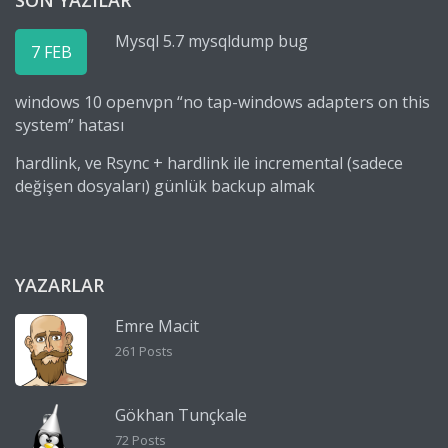
SON YAZILAR
Mysql 5.7 mysqldump bug
7 FEB
windows 10 openvpn “no tap-windows adapters on this
system” hatası
hardlink, ve Rsync + hardlink ile incremental (sadece
değişen dosyaları) günlük backup almak
YAZARLAR
Emre Macit
261 Posts
Gökhan Tunçkale
72 Posts