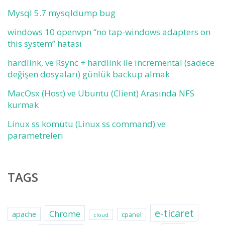
Mysql 5.7 mysqldump bug
windows 10 openvpn “no tap-windows adapters on
this system” hatası
hardlink, ve Rsync + hardlink ile incremental (sadece
değişen dosyaları) günlük backup almak
MacOsx (Host) ve Ubuntu (Client) Arasında NFS
kurmak
Linux ss komutu (Linux ss command) ve
parametreleri
TAGS
e-ticaret
Chrome
apache
cpanel
cloud