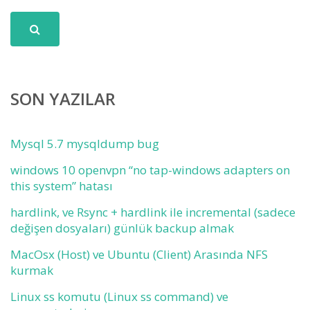
SON YAZILAR
Mysql 5.7 mysqldump bug
windows 10 openvpn “no tap-windows adapters on
this system” hatası
hardlink, ve Rsync + hardlink ile incremental (sadece
değişen dosyaları) günlük backup almak
MacOsx (Host) ve Ubuntu (Client) Arasında NFS
kurmak
Linux ss komutu (Linux ss command) ve