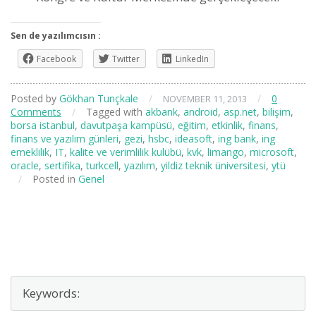
Sen de yazılımcısın :
Facebook
Twitter
LinkedIn
Posted by
Gökhan Tunçkale
/
/
0
NOVEMBER 11, 2013
Comments
/
Tagged with
akbank
,
android
,
asp.net
,
bilişim
,
borsa istanbul
,
davutpaşa kampüsü
,
eğitim
,
etkinlik
,
finans
,
finans ve yazılım günleri
,
gezi
,
hsbc
,
ideasoft
,
ing bank
,
ing
emeklilik
,
IT
,
kalite ve verimlilik kulübü
,
kvk
,
limango
,
microsoft
,
oracle
,
sertifika
,
turkcell
,
yazılım
,
yildiz teknik üniversitesi
,
ytü
/
Posted in
Genel