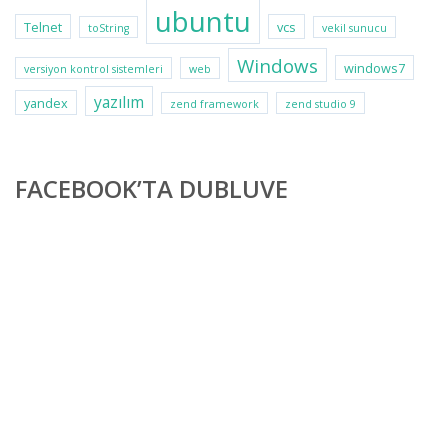
ubuntu
Telnet
vcs
toString
vekil sunucu
Windows
windows7
versiyon kontrol sistemleri
web
yazılım
yandex
zend framework
zend studio 9
FACEBOOK’TA DUBLUVE