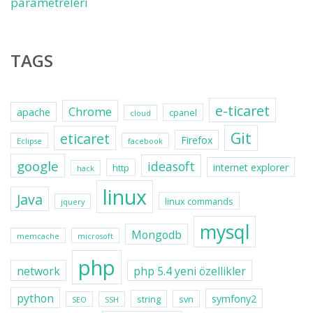
parametreleri
TAGS
e-ticaret
Chrome
apache
cpanel
cloud
Git
eticaret
Firefox
Eclipse
facebook
google
ideasoft
internet explorer
http
hack
linux
Java
linux commands
jquery
mysql
Mongodb
memcache
microsoft
php
network
php 5.4 yeni özellikler
python
symfony2
string
svn
SEO
SSH