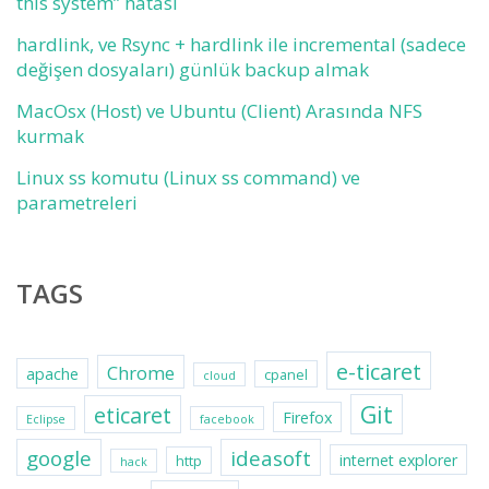
this system” hatası
hardlink, ve Rsync + hardlink ile incremental (sadece
değişen dosyaları) günlük backup almak
MacOsx (Host) ve Ubuntu (Client) Arasında NFS
kurmak
Linux ss komutu (Linux ss command) ve
parametreleri
TAGS
e-ticaret
Chrome
apache
cpanel
cloud
Git
eticaret
Firefox
Eclipse
facebook
google
ideasoft
internet explorer
http
hack