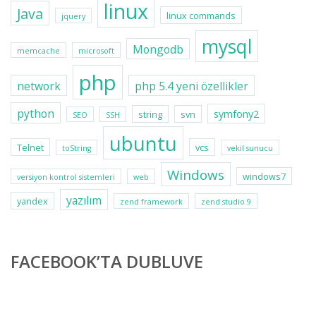
linux
Java
linux commands
jquery
mysql
Mongodb
memcache
microsoft
php
network
php 5.4 yeni özellikler
python
symfony2
string
svn
SEO
SSH
ubuntu
Telnet
vcs
toString
vekil sunucu
Windows
windows7
versiyon kontrol sistemleri
web
yazılım
yandex
zend framework
zend studio 9
FACEBOOK’TA DUBLUVE