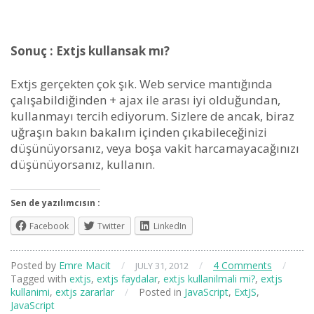
Sonuç : Extjs kullansak mı?
Extjs gerçekten çok şık. Web service mantığında
çalışabildiğinden + ajax ile arası iyi olduğundan,
kullanmayı tercih ediyorum. Sizlere de ancak, biraz
uğraşın bakın bakalım içinden çıkabileceğinizi
düşünüyorsanız, veya boşa vakit harcamayacağınızı
düşünüyorsanız, kullanın.
Sen de yazılımcısın :
Facebook
Twitter
LinkedIn
Posted by
Emre Macit
/
/
4 Comments
/
JULY 31, 2012
Tagged with
extjs
,
extjs faydalar
,
extjs kullanilmali mi?
,
extjs
kullanimi
,
extjs zararlar
/
Posted in
JavaScript
,
ExtJS
,
JavaScript