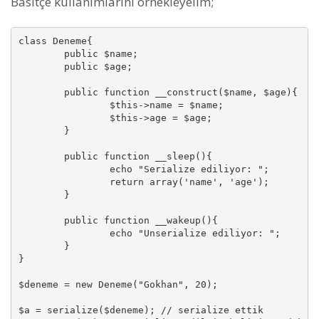
Basitçe kullanımlarını örnekleyelim;
class Deneme{

	public $name;

	public $age;

	public function __construct($name, $age){

		$this->name = $name;

		$this->age = $age;

	}

	public function __sleep(){

		echo "Serialize ediliyor: ";

		return array('name', 'age');

	}

	public function __wakeup(){

		echo "Unserialize ediliyor: ";

	}

}

$deneme = new Deneme("Gokhan", 20);

$a = serialize($deneme); // serialize ettik
