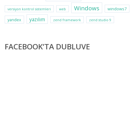
Windows
windows7
versiyon kontrol sistemleri
web
yazılım
yandex
zend framework
zend studio 9
FACEBOOK’TA DUBLUVE