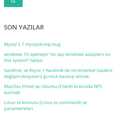
SON YAZILAR
Mysql 5.7 mysqldump bug
windows 10 openvpn “no tap-windows adapters on
this system” hatası
hardlink, ve Rsync + hardlink ile incremental (sadece
değişen dosyaları) günlük backup almak
MacOsx (Host) ve Ubuntu (Client) Arasında NFS
kurmak
Linux ss komutu (Linux ss command) ve
parametreleri