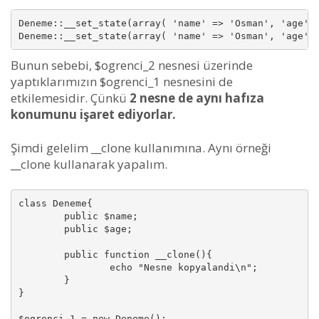
Deneme::__set_state(array( 'name' => 'Osman', 'age' =
Deneme::__set_state(array( 'name' => 'Osman', 'age' 
Bunun sebebi, $ogrenci_2 nesnesi üzerinde
yaptıklarımızın $ogrenci_1 nesnesini de
etkilemesidir. Çünkü
2 nesne de aynı hafıza
konumunu işaret ediyorlar.
Şimdi gelelim __clone kullanımına. Aynı örneği
__clone kullanarak yapalım.
class Deneme{

	public $name;

	public $age;

	public function __clone(){

		echo "Nesne kopyalandi\n";

	}

}

$ogrenci_1 = new Deneme();
