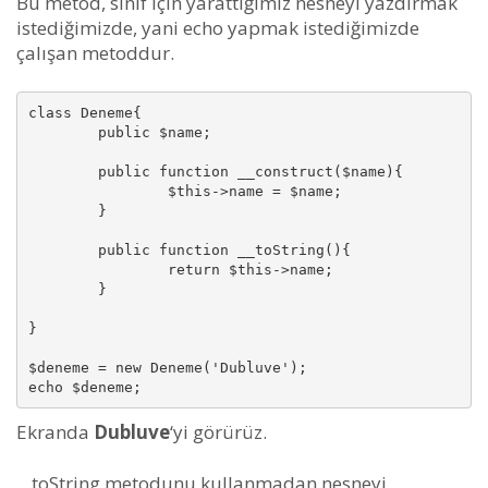
Bu metod, sınıf için yarattığımız nesneyi yazdırmak
istediğimizde, yani echo yapmak istediğimizde
çalışan metoddur.
class Deneme{

	public $name;

	public function __construct($name){

		$this->name = $name;

	}

	public function __toString(){

		return $this->name;

	}

}

$deneme = new Deneme('Dubluve');

echo $deneme;
Ekranda
Dubluve
‘yi görürüz.
__toString metodunu kullanmadan nesneyi