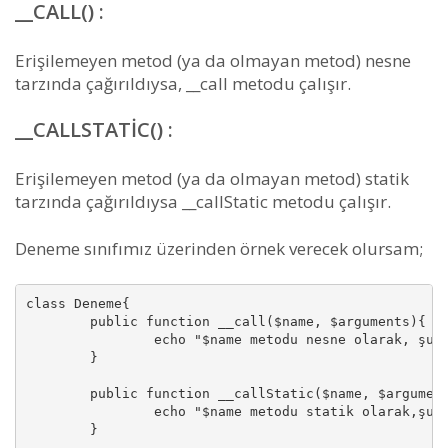
__CALL() :
Erişilemeyen metod (ya da olmayan metod) nesne
tarzında çağırıldıysa, __call metodu çalışır.
__CALLSTATIC() :
Erişilemeyen metod (ya da olmayan metod) statik
tarzında çağırıldıysa __callStatic metodu çalışır.
Deneme sınıfımız üzerinden örnek verecek olursam;
class Deneme{

	public function __call($name, $arguments){

		echo "$name metodu nesne olarak, şu parametelerle çalıştırılmak istendi: ".implode(',', $arguments);

	}

	public function __callStatic($name, $arguments){

		echo "$name metodu statik olarak,şu parametelerle çalıştırılmak istendi: ".implode(',', $arguments); 

	}
