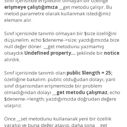
Sınıf içerisinde erişilebilir olmayan bir özelliğe
erişmeye çalıştığımıza
__get metodu çalışır. Bu
metod parametre olarak kullanmak istediğimiz
elemanı alır.
Sınıf içerisinde tanımlı olmayan bir $size özelliğini
düşünelim. echo $deneme->size; yazdığımızda bize
null değer döner. __get metodunu yazmamış
olsaydık
Undefined property…
şeklinde bir
notice
alırdık.
Sınıf içerisinde tanımlı olan
public $length = 25;
özelliğine bakalım. public olduğudan dolayı, yani
sınıf dışarısından erişmemizde bir problem
olmadığından dolayı
__get metodu çalışmaz
, echo
$deneme->length; yazdığımızda doğrudan değere
ulaşırız.
Önce __set metodunu kullanarak yeni bir özellik
yaratıp ve buna değer atayıp, daha sona __get