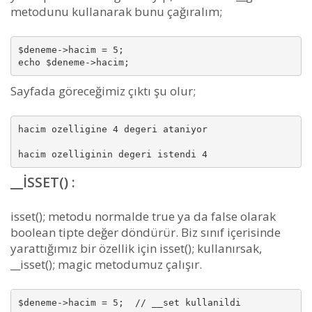
metodunu kullanarak bunu çağıralım;
$deneme->hacim = 5;

echo $deneme->hacim;
Sayfada göreceğimiz çıktı şu olur;
hacim ozelligine 4 degeri ataniyor

hacim ozelliginin degeri istendi 4
__ISSET() :
isset(); metodu normalde true ya da false olarak
boolean tipte değer döndürür. Biz sınıf içerisinde
yarattığımız bir özellik için isset(); kullanırsak,
__isset(); magic metodumuz çalışır.
$deneme->hacim = 5;  // __set kullanildi
