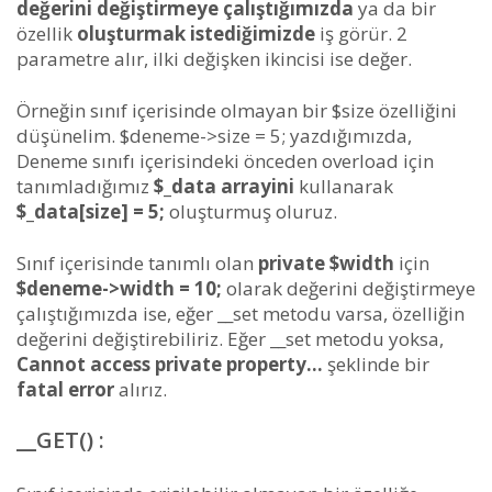
değerini değiştirmeye çalıştığımızda
ya da bir
özellik
oluşturmak istediğimizde
iş görür. 2
parametre alır, ilki değişken ikincisi ise değer.
Örneğin sınıf içerisinde olmayan bir $size özelliğini
düşünelim. $deneme->size = 5; yazdığımızda,
Deneme sınıfı içerisindeki önceden overload için
tanımladığımız
$_data arrayini
kullanarak
$_data[size] = 5;
oluşturmuş oluruz.
Sınıf içerisinde tanımlı olan
private $width
için
$deneme->width = 10;
olarak değerini değiştirmeye
çalıştığımızda ise, eğer __set metodu varsa, özelliğin
değerini değiştirebiliriz. Eğer __set metodu yoksa,
Cannot access private property…
şeklinde bir
fatal error
alırız.
__GET() :