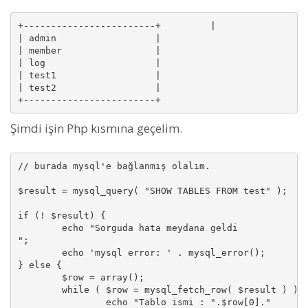
+------------------------+         |

| admin                  |

| member                 |

| log                    |

| test1                  |

| test2                  | 

Şimdi işin Php kısmına geçelim.
// burada mysql'e bağlanmış olalım.

$result = mysql_query( "SHOW TABLES FROM test" );

if (! $result) {

	echo "Sorguda hata meydana geldi 
";

	echo 'mysql error: ' . mysql_error();

} else {

	$row = array();

	while ( $row = mysql_fetch_row( $result ) ) {

		echo "Tablo ismi : ".$row[0]."