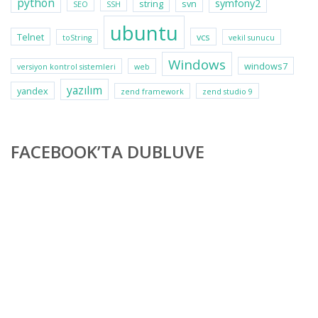
python
symfony2
string
svn
SEO
SSH
ubuntu
Telnet
vcs
toString
vekil sunucu
Windows
windows7
versiyon kontrol sistemleri
web
yazılım
yandex
zend framework
zend studio 9
FACEBOOK’TA DUBLUVE