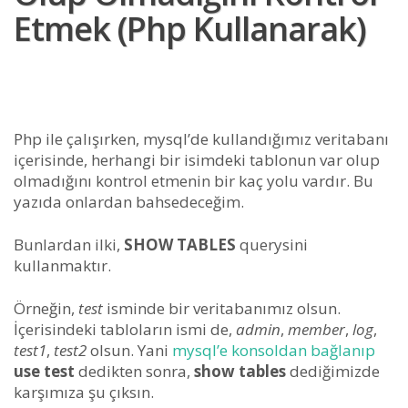
Etmek (php Kullanarak)
Php ile çalışırken, mysql’de kullandığımız veritabanı
içerisinde, herhangi bir isimdeki tablonun var olup
olmadığını kontrol etmenin bir kaç yolu vardır. Bu
yazıda onlardan bahsedeceğim.
Bunlardan ilki,
SHOW TABLES
querysini
kullanmaktır.
Örneğin,
test
isminde bir veritabanımız olsun.
İçerisindeki tabloların ismi de,
admin
,
member
,
log
,
test1
,
test2
olsun. Yani
mysql’e konsoldan bağlanıp
use test
dedikten sonra,
show tables
dediğimizde
karşımıza şu çıksın.