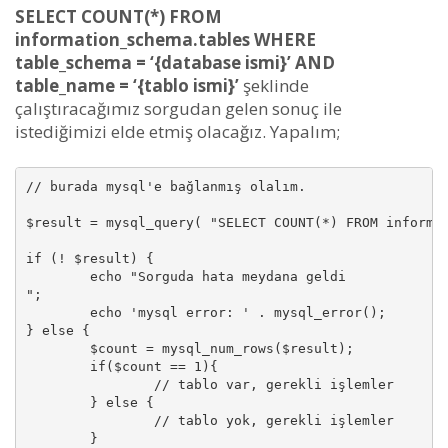
SELECT COUNT(*) FROM
information_schema.tables WHERE
table_schema = ‘{database ismi}’ AND
table_name = ‘{tablo ismi}’
şeklinde
çalıştıracağımız sorgudan gelen sonuç ile
istediğimizi elde etmiş olacağız. Yapalım;
// burada mysql'e bağlanmış olalım.

$result = mysql_query( "SELECT COUNT(*) FROM informat
if (! $result) {

	echo "Sorguda hata meydana geldi 
";

	echo 'mysql error: ' . mysql_error();

} else {

	$count = mysql_num_rows($result);

	if($count == 1){

		// tablo var, gerekli işlemler

	} else {

		// tablo yok, gerekli işlemler

	}
