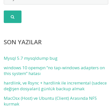
SON YAZILAR
Mysql 5.7 mysqldump bug
windows 10 openvpn “no tap-windows adapters on
this system” hatası
hardlink, ve Rsync + hardlink ile incremental (sadece
değişen dosyaları) günlük backup almak
MacOsx (Host) ve Ubuntu (Client) Arasında NFS
kurmak