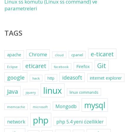
Linux ss komutu (Linux ss command) ve
parametreleri
TAGS
e-ticaret
Chrome
apache
cpanel
cloud
Git
eticaret
Firefox
Eclipse
facebook
google
ideasoft
internet explorer
http
hack
linux
Java
linux commands
jquery
mysql
Mongodb
memcache
microsoft
php
network
php 5.4 yeni özellikler