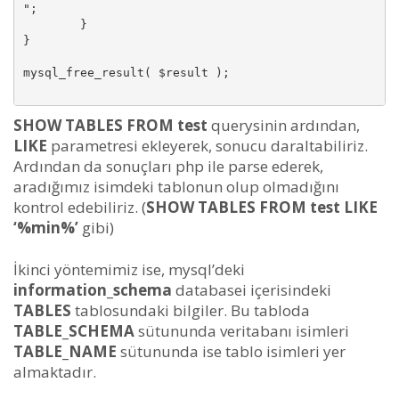
";

	}

}

mysql_free_result( $result );

SHOW TABLES FROM test
querysinin ardından,
LIKE
parametresi ekleyerek, sonucu daraltabiliriz.
Ardından da sonuçları php ile parse ederek,
aradığımız isimdeki tablonun olup olmadığını
kontrol edebiliriz. (
SHOW TABLES FROM test LIKE
‘%min%’
gibi)
İkinci yöntemimiz ise, mysql’deki
information_schema
databasei içerisindeki
TABLES
tablosundaki bilgiler. Bu tabloda
TABLE_SCHEMA
sütununda veritabanı isimleri
TABLE_NAME
sütununda ise tablo isimleri yer
almaktadır.