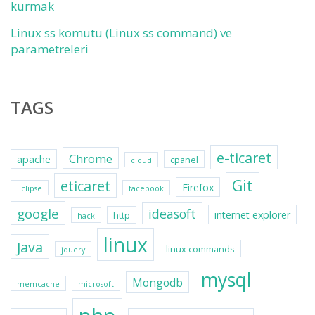
kurmak
Linux ss komutu (Linux ss command) ve
parametreleri
TAGS
e-ticaret
Chrome
apache
cpanel
cloud
Git
eticaret
Firefox
Eclipse
facebook
google
ideasoft
internet explorer
http
hack
linux
Java
linux commands
jquery
mysql
Mongodb
memcache
microsoft