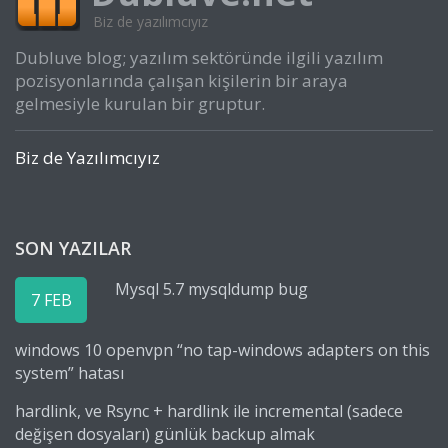
Biz de yazılımcıyız
Dubluve blog; yazılım sektöründe ilgili yazılım
pozisyonlarında çalışan kişilerin bir araya
gelmesiyle kurulan bir gruptur.
Biz de Yazılımcıyız
SON YAZILAR
Mysql 5.7 mysqldump bug
7 FEB
windows 10 openvpn “no tap-windows adapters on this
system” hatası
hardlink, ve Rsync + hardlink ile incremental (sadece
değişen dosyaları) günlük backup almak