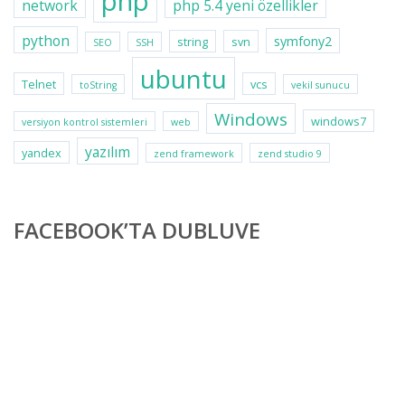
php
network
php 5.4 yeni özellikler
python
symfony2
string
svn
SEO
SSH
ubuntu
Telnet
vcs
toString
vekil sunucu
Windows
windows7
versiyon kontrol sistemleri
web
yazılım
yandex
zend framework
zend studio 9
FACEBOOK’TA DUBLUVE