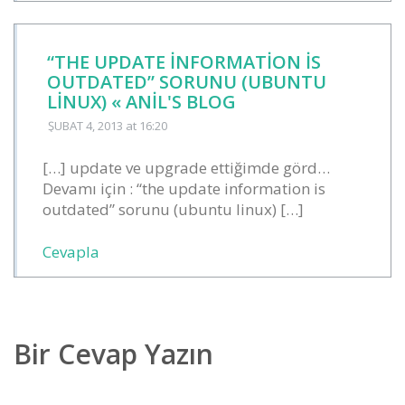
“THE UPDATE INFORMATION IS
OUTDATED” SORUNU (UBUNTU
LINUX) « ANIL'S BLOG
ŞUBAT 4, 2013
at 16:20
[…] update ve upgrade ettiğimde görd…
Devamı için : “the update information is
outdated” sorunu (ubuntu linux) […]
Cevapla
Bir Cevap Yazın