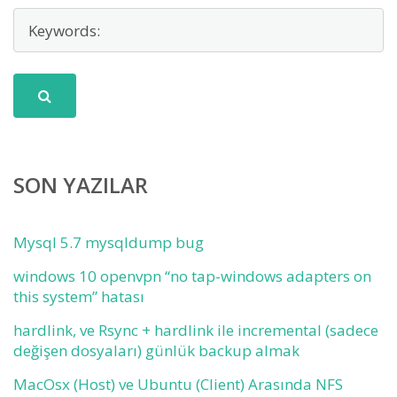
SON YAZILAR
Mysql 5.7 mysqldump bug
windows 10 openvpn “no tap-windows adapters on
this system” hatası
hardlink, ve Rsync + hardlink ile incremental (sadece
değişen dosyaları) günlük backup almak
MacOsx (Host) ve Ubuntu (Client) Arasında NFS