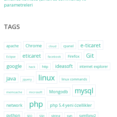
parametreleri
TAGS
e-ticaret
Chrome
apache
cpanel
cloud
Git
eticaret
Firefox
Eclipse
facebook
google
ideasoft
internet explorer
http
hack
linux
Java
linux commands
jquery
mysql
Mongodb
memcache
microsoft
php
network
php 5.4 yeni özellikler
python
symfony2
string
svn
SEO
SSH