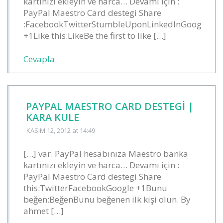
kartınızı ekleyin ve harca… Devamı için :
PayPal Maestro Card destegi Share
:FacebookTwitterStumbleUponLinkedInGoogle
+1Like this:LikeBe the first to like […]
Cevapla
PAYPAL MAESTRO CARD DESTEGI |
KARA KULE
KASIM 12, 2012
at 14:49
[…] var. PayPal hesabınıza Maestro banka
kartınızı ekleyin ve harca… Devamı için :
PayPal Maestro Card destegi Share
this:TwitterFacebookGoogle +1Bunu
beğen:BeğenBunu beğenen ilk kişi olun. By
ahmet […]