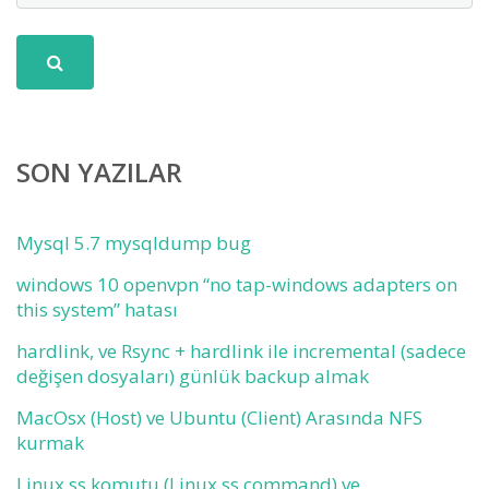
SON YAZILAR
Mysql 5.7 mysqldump bug
windows 10 openvpn “no tap-windows adapters on
this system” hatası
hardlink, ve Rsync + hardlink ile incremental (sadece
değişen dosyaları) günlük backup almak
MacOsx (Host) ve Ubuntu (Client) Arasında NFS
kurmak
Linux ss komutu (Linux ss command) ve