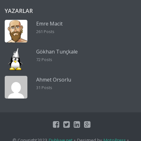
YAZARLAR
Emre Macit
261 Posts
Gökhan Tunçkale
72 Posts
Ahmet Orsorlu
31 Posts
© Copyright2023
Dubluve.net
• Designed by
MotoPress
•