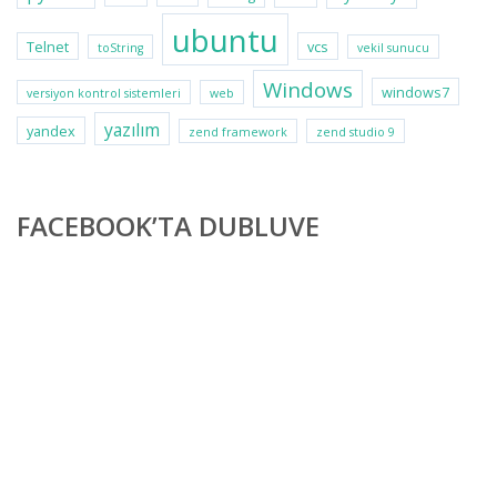
ubuntu
Telnet
vcs
toString
vekil sunucu
Windows
windows7
versiyon kontrol sistemleri
web
yazılım
yandex
zend framework
zend studio 9
FACEBOOK’TA DUBLUVE