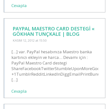
Cevapla
PAYPAL MAESTRO CARD DESTEGI «
GÖKHAN TUNÇKALE | BLOG
KASIM 12, 2012
at 15:50
[…] var. PayPal hesabınıza Maestro banka
kartınızı ekleyin ve harca… Devamı için :
PayPal Maestro Card destegi
ShareFacebookTwitterStumbleUponMoreGoogle
+1TumblrRedditLinkedInDiggEmailPrintBunu
[…]
Cevapla