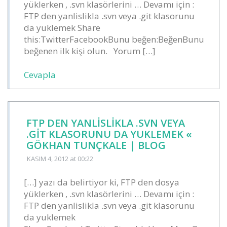
yüklerken , .svn klasörlerini … Devamı için :
FTP den yanlislikla .svn veya .git klasorunu
da yuklemek Share
this:TwitterFacebookBunu beğen:BeğenBunu
beğenen ilk kişi olun. Yorum […]
Cevapla
FTP DEN YANLISLIKLA .SVN VEYA
.GIT KLASORUNU DA YUKLEMEK «
GÖKHAN TUNÇKALE | BLOG
KASIM 4, 2012
at 00:22
[…] yazı da belirtiyor ki, FTP den dosya
yüklerken , .svn klasörlerini … Devamı için :
FTP den yanlislikla .svn veya .git klasorunu
da yuklemek