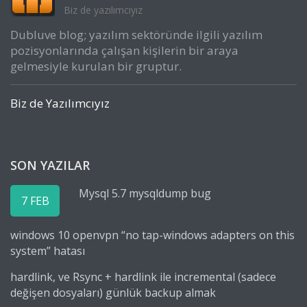
Biz de yazılımcıyız
Dubluve blog; yazılım sektöründe ilgili yazılım
pozisyonlarında çalışan kişilerin bir araya
gelmesiyle kurulan bir gruptur.
Biz de Yazılımcıyız
SON YAZILAR
Mysql 5.7 mysqldump bug
7 FEB
windows 10 openvpn “no tap-windows adapters on this
system” hatası
hardlink, ve Rsync + hardlink ile incremental (sadece
değişen dosyaları) günlük backup almak