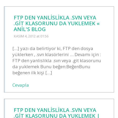
FTP DEN YANLISLIKLA .SVN VEYA
.GIT KLASORUNU DA YUKLEMEK «
ANIL'S BLOG
KASIM 4, 2012
at 01:56
[…] yazı da belirtiyor ki, FTP den dosya
yüklerken , .svn klasörlerini … Devamı için :
FTP den yanlislikla .svn veya .git klasorunu
da yuklemek Bunu beğen:BeğenBunu
beğenen ilk kişi […]
Cevapla
FTP DEN YANLISLIKLA .SVN VEYA
.GIT KLASORUNU DA YUKLEMEK |