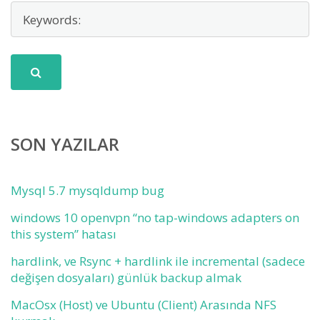
SON YAZILAR
Mysql 5.7 mysqldump bug
windows 10 openvpn “no tap-windows adapters on
this system” hatası
hardlink, ve Rsync + hardlink ile incremental (sadece
değişen dosyaları) günlük backup almak
MacOsx (Host) ve Ubuntu (Client) Arasında NFS