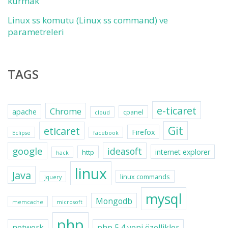
kurmak
Linux ss komutu (Linux ss command) ve
parametreleri
TAGS
e-ticaret
Chrome
apache
cpanel
cloud
Git
eticaret
Firefox
Eclipse
facebook
google
ideasoft
internet explorer
http
hack
linux
Java
linux commands
jquery
mysql
Mongodb
memcache
microsoft
php
network
php 5.4 yeni özellikler