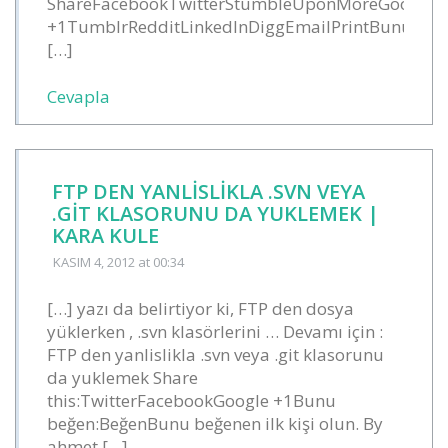
ShareFacebookTwitterStumbleUponMoreGoogle
+1TumblrRedditLinkedInDiggEmailPrintBunu
[…]
Cevapla
FTP DEN YANLISLIKLA .SVN VEYA
.GIT KLASORUNU DA YUKLEMEK |
KARA KULE
KASIM 4, 2012
at 00:34
[…] yazı da belirtiyor ki, FTP den dosya
yüklerken , .svn klasörlerini … Devamı için :
FTP den yanlislikla .svn veya .git klasorunu
da yuklemek Share
this:TwitterFacebookGoogle +1Bunu
beğen:BeğenBunu beğenen ilk kişi olun. By
ahmet […]