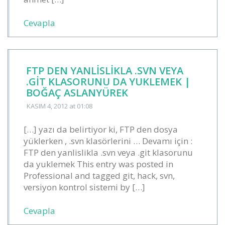
Cevapla
FTP DEN YANLISLIKLA .SVN VEYA
.GIT KLASORUNU DA YUKLEMEK |
BOĞAÇ ASLANYÜREK
KASIM 4, 2012
at 01:08
[…] yazı da belirtiyor ki, FTP den dosya
yüklerken , .svn klasörlerini … Devamı için :
FTP den yanlislikla .svn veya .git klasorunu
da yuklemek This entry was posted in
Professional and tagged git, hack, svn,
versiyon kontrol sistemi by […]
Cevapla