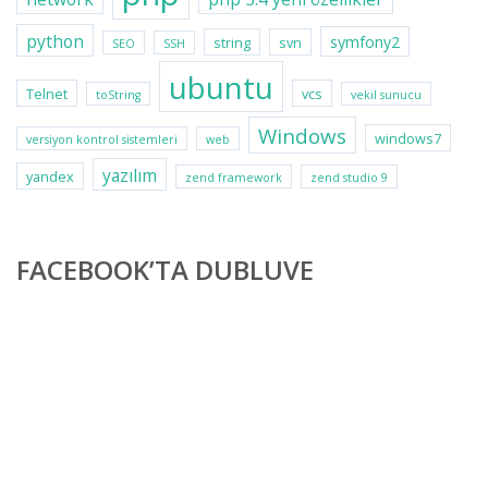
python
symfony2
string
svn
SEO
SSH
ubuntu
Telnet
vcs
toString
vekil sunucu
Windows
windows7
versiyon kontrol sistemleri
web
yazılım
yandex
zend framework
zend studio 9
FACEBOOK’TA DUBLUVE