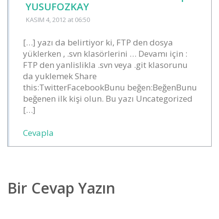
YUSUFOZKAY
KASIM 4, 2012
at 06:50
[…] yazı da belirtiyor ki, FTP den dosya
yüklerken , .svn klasörlerini … Devamı için :
FTP den yanlislikla .svn veya .git klasorunu
da yuklemek Share
this:TwitterFacebookBunu beğen:BeğenBunu
beğenen ilk kişi olun. Bu yazı Uncategorized
[…]
Cevapla
Bir Cevap Yazın