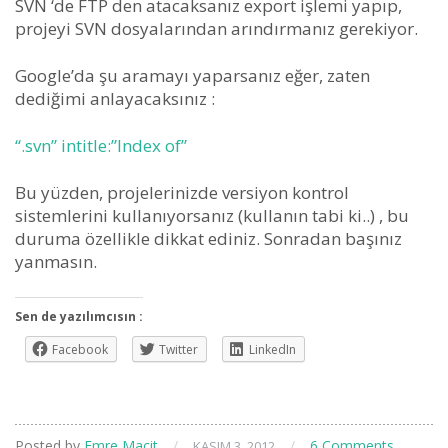
SVN ‘de FTP den atacaksanız export işlemi yapıp,
projeyi SVN dosyalarından arındırmanız gerekiyor.
Google’da şu aramayı yaparsanız eğer, zaten
dediğimi anlayacaksınız :
“.svn” intitle:”Index of”
Bu yüzden, projelerinizde versiyon kontrol
sistemlerini kullanıyorsanız (kullanın tabi ki..) , bu
duruma özellikle dikkat ediniz. Sonradan başınız
yanmasın.
Sen de yazılımcısın :
Facebook
Twitter
LinkedIn
Posted by
Emre Macit
/
/
6 Comments
KASIM 3, 2012