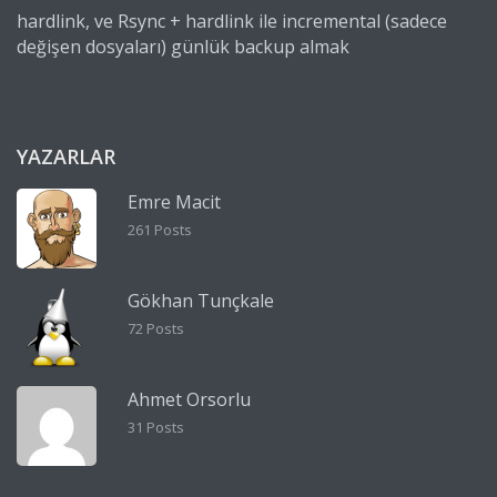
hardlink, ve Rsync + hardlink ile incremental (sadece
değişen dosyaları) günlük backup almak
YAZARLAR
Emre Macit
261 Posts
Gökhan Tunçkale
72 Posts
Ahmet Orsorlu
31 Posts