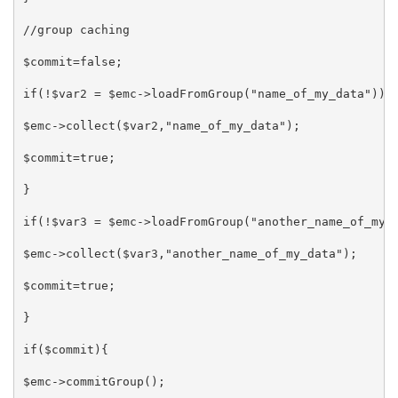
//group caching

$commit=false;

if(!$var2 = $emc->loadFromGroup("name_of_my_data")){

$emc->collect($var2,"name_of_my_data");

$commit=true;

}

if(!$var3 = $emc->loadFromGroup("another_name_of_my_d
$emc->collect($var3,"another_name_of_my_data");

$commit=true;

}

if($commit){

$emc->commitGroup();
