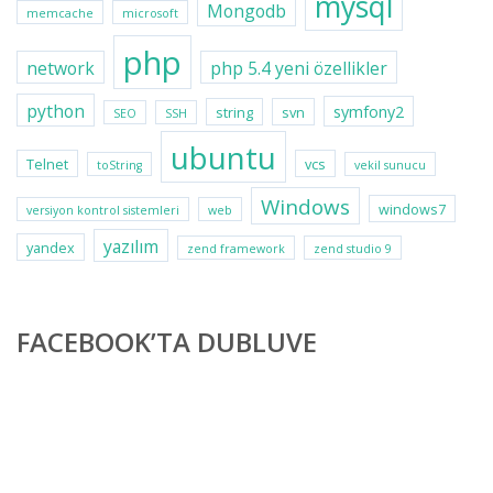
mysql
Mongodb
memcache
microsoft
php
network
php 5.4 yeni özellikler
python
symfony2
string
svn
SEO
SSH
ubuntu
Telnet
vcs
toString
vekil sunucu
Windows
windows7
versiyon kontrol sistemleri
web
yazılım
yandex
zend framework
zend studio 9
FACEBOOK’TA DUBLUVE