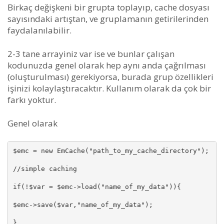
Birkaç değişkeni bir grupta toplayıp, cache dosyası
sayısındaki artıştan, ve gruplamanın getirilerinden
faydalanılabilir.
2-3 tane arrayiniz var ise ve bunlar çalışan
kodunuzda genel olarak hep aynı anda çağrılması
(oluşturulması) gerekiyorsa, burada grup özellikleri
işinizi kolaylaştıracaktır. Kullanım olarak da çok bir
farkı yoktur.
Genel olarak
$emc = new EmCache("path_to_my_cache_directory");

//simple caching

if(!$var = $emc->load("name_of_my_data")){

$emc->save($var,"name_of_my_data");

}
