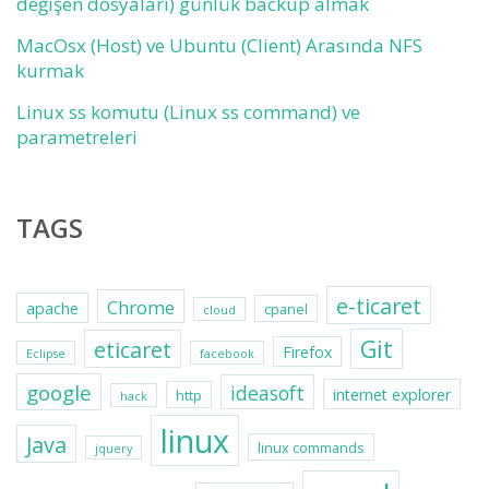
değişen dosyaları) günlük backup almak
MacOsx (Host) ve Ubuntu (Client) Arasında NFS
kurmak
Linux ss komutu (Linux ss command) ve
parametreleri
TAGS
e-ticaret
Chrome
apache
cpanel
cloud
Git
eticaret
Firefox
Eclipse
facebook
google
ideasoft
internet explorer
http
hack
linux
Java
linux commands
jquery