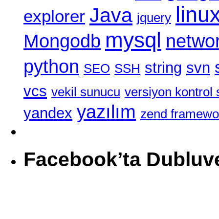
linu
Java
explorer
jquery
mysql
Mongodb
netwo
python
string
svn
SEO
SSH
vcs
vekil sunucu
versiyon kontrol 
yazılım
yandex
zend framewo
Facebook’ta Dubluv