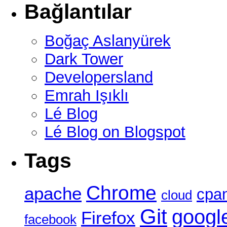
Bağlantılar
Boğaç Aslanyürek
Dark Tower
Developersland
Emrah Işıklı
Lé Blog
Lé Blog on Blogspot
Tags
Chrome
apache
cpa
cloud
Git
googl
Firefox
facebook