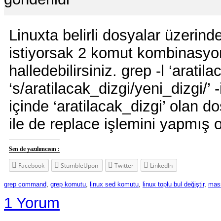
Linuxta belirli dosyalar üzerin
istiyorsak 2 komut kombinasyon
halledebilirsiniz. grep -l ‘aratil
‘s/aratilacak_dizgi/yeni_dizgi/’ -
içinde ‘aratilacak_dizgi’ olan do
ile de replace işlemini yapmış 
Sen de yazılımcısın :
Facebook
StumbleUpon
Twitter
LinkedIn
grep command
,
grep komutu
,
linux sed komutu
,
linux toplu bul değiştir
,
mass
1 Yorum